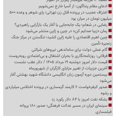
ادعای مقام پنتاگون: از آسیا خارج نمی‌شویم
اعتراف عجیب در پرونده قتل زن تهرانی؛ پای شوهر و وعده 500
میلیون تومان در میان بود
رضایی در شعام؛ یک جابه‌جایی یا آغاز یک بازآرایی راهبردی؟
رمان «زیبا صدایم کن» در چین و ژاپن منتشر می‌شود
چین اهرم اقتصادی را علیه ژاپن کشید؛ تنگستن در مرکز جنگ
زنجیره تأمین
گام عملی دولت برای ساماندهی نیروهای شرکتی
فرقانی: روزنامه‌نگاری با بحران اشتغال و بی‌اعتمادی روبه‌روست
قیمت دلار امروز دوشنبه 19 مرداد 1405 / دلار عقب نشست
آخرین جزییات از تغییر مزایای کارگران از شهریورماه
بیستمین دوره آزمون زبان انگلیسی دانشگاه شهید بهشتی آغاز
می‌شود
صدور کیفرخواست 6 کارمند گرمساری در پرونده اختلاس میلیاردی
و رشوه
بشکه نفت امروز با 84 دلار رکورد زد
سینمای ایران در مسیر عدالت فرهنگی؛ صدور 180 پروانه
فیلمسازی