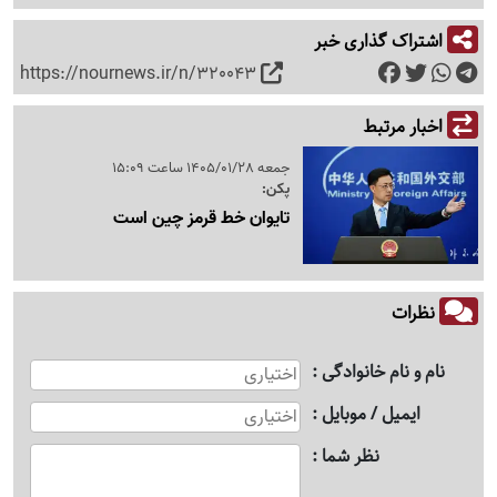
اشتراک گذاری خبر
https://nournews.ir/n/320043
اخبار مرتبط
جمعه 1405/01/28 ساعت 15:09
پکن:
تایوان خط قرمز چین است
نظرات
نام و نام خانوادگی
ایمیل / موبایل
نظر شما