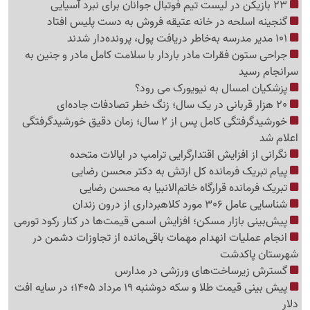
23 بازیکن در لیست تیم فوتبال جوانان برای نبرد آسیایی
گنجینه اسلحه در خانه عتیقه فروش به دست پلیس افتاد
101 مدیر مدرسه به‌خاطر دریافت پول، پرونده‌دار شدند
جراحی ستون فقرات مادر باردار با سلامت کامل مادر و جنین به
سرانجام رسید
پزشکیان امسال به نیویورک می رود؟
20 هزار قربانی در یک سال؛ زنگ خطر تصادفات جاده‌ای
خورشیدگرفتگی کامل پس از 2 سال؛ زمان دقیق خورشیدگرفتگی
اعلام شد
نگرانی از افزایش اقتدارگرایی ترامپ در ایالات متحده
پیام تبریک فرمانده کل ارتش به دکتر محسن رضایی
تبریک فرمانده قرارگاه خاتم‌الانبیا به محسن رضایی
شناسایی عامل 306 مورد کلاهبرداری از درون زندان
پیش‌بینی بازار مسکن؛ افزایش اسمی قیمت‌ها در کنار رکود تورمی
انجام عملیات انهدام مهمات باقی‌مانده از تجاوزات دشمن در
شهرستان پاکدشت
گسترش زیرساخت‌های ورزشی در مدارس
پیش بینی قیمت طلا و سکه دوشنبه 19 مرداد 1405؛ در سایه افت
دلار