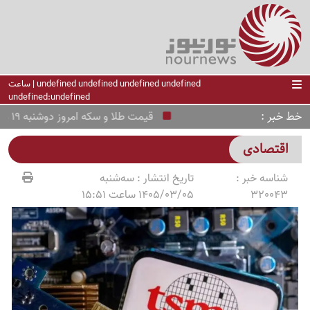
undefined undefined undefined undefined | ساعت
undefined:undefined
خط خبر
قیمت طلا و سکه امروز دوشنبه 19 مرداد 1405 /امامی ارزان شد، ربع‌سکه بالا رفت + جدول
اقتصادی
شناسه خبر :
تاریخ انتشار :
سه‌شنبه
320043
1405/03/05 ساعت 15:51