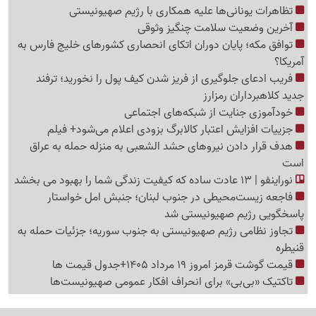
تظاهرات یونانی‌ها علیه همکاری با رژیم صهیونیستی
آخرین وضعیت سلامت چنگیز وثوقی
توافق مکه؛ پایان دوران اتکای انحصاری کشورهای خلیج فارس به
آمریکا؟
فریب ادعای جلوگیری از فریز شدن کیف پول را نخورید؛ ترفند
جدید کلاهبرداران رمزارز
خودآموزی جنایت از شبکه‌های اجتماعی
جزییات افزایش اعتبار کالابرگ بزودی اعلام می‌شود+ فیلم
هدف قرار دادن نیروهای حشد الشعبی به منزله حمله به عراق
است
نوراینفو | 13 عادت ساده که کیفیت زندگی شما را بهبود می بخشد
فاجعه زیست‌محیطی در جنوب لبنان؛ جنبش امل خواستار
پاسخگویی رژیم صهیونیستی شد
تجاوز نظامی رژیم صهیونیستی به جنوب سوریه؛ جزئیات حمله به
قنیطره
قیمت گوشت قرمز امروز 19 مرداد 1405+جدول قیمت ها
تاکتیک «بی‌بی» برای انحراف افکار عمومی صهیونیست‌ها