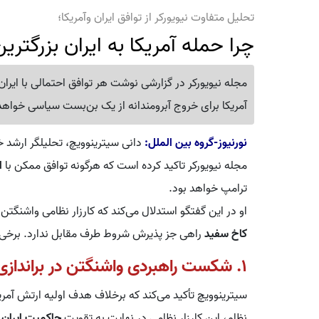
تحلیل متفاوت نیویورکر از توافق ایران وآمریکا؛
چرا حمله آمریکا به ایران بزرگت
مجله نیویورکر در گزارشی نوشت هر توافق احتمالی با ایرا
آمریکا برای خروج آبرومندانه از یک بن‌بست سیاسی خواهد
نورنیوز-گروه بین الملل:
دانی سیترینوویچ، تحلیلگر ارشد خا
مجله نیویورکر تاکید کرده است که هرگونه توافق ممکن با
ا
ترامپ خواهد بود.
او در این گفتگو استدلال می‌کند که کارزار نظامی واشنگتن 
کاخ سفید
راهی جز پذیرش شروط طرف مقابل ندارد. برخی 
1. شکست راهبردی واشنگتن در براندازی
نظام، این کارزار نظامی در نهایت به تقویت
حاکمیت ایران