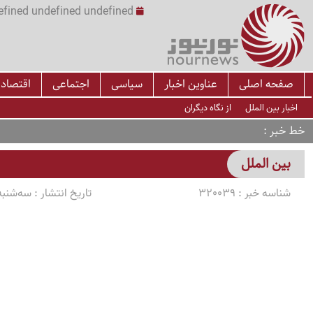
undefined undefined undefined undefined | س
صفحه اصلی
عناوین اخبار
سیاسی
اجتماعی
اقتصاد
اخبار بین الملل
از نگاه دیگران
خط خبر
بین الملل
شناسه خبر :
320039
تاریخ انتشار :
سه‌شنبه 1405/03/05 ساعت 