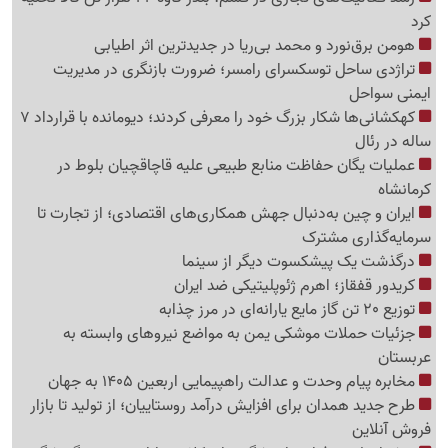
کرد
هومن برق‌نورد و محمد بی‌ریا در جدیدترین اثر اطیابی
تراژدی ساحل توسکسرای رامسر؛ ضرورت بازنگری در مدیریت
ایمنی سواحل
کهکشانی‌ها شکار بزرگ خود را معرفی کردند؛ دیومانده با قرارداد 7
ساله در رئال
عملیات یگان حفاظت منابع طبیعی علیه قاچاقچیان بلوط در
کرمانشاه
ایران و چین به‌دنبال جهش همکاری‌های اقتصادی؛ از تجارت تا
سرمایه‌گذاری مشترک
درگذشت یک پیشکسوت دیگر از سینما
کریدور قفقاز؛ اهرم ژئوپلیتیکی ضد ایران
توزیع 20 تن گاز مایع یارانه‌ای در مرز چذابه
جزئیات حملات موشکی یمن به مواضع نیروهای وابسته به
عربستان
مخابره پیام وحدت و عدالت راهپیمایی اربعین 1405 به جهان
طرح جدید همدان برای افزایش درآمد روستاییان؛ از تولید تا بازار
فروش آنلاین