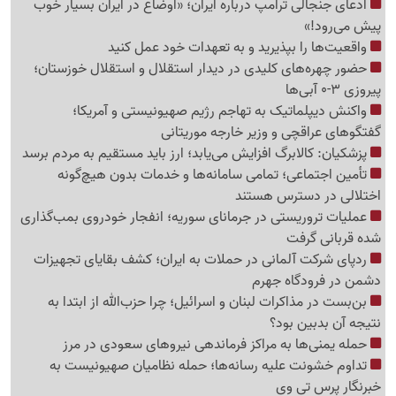
ادعای جنجالی ترامپ درباره ایران؛ «اوضاع در ایران بسیار خوب
پیش می‌رود!»
واقعیت‌ها را بپذیرید و به تعهدات خود عمل کنید
حضور چهره‌های کلیدی در دیدار استقلال و استقلال خوزستان؛
پیروزی 3-0 آبی‌ها
واکنش دیپلماتیک به تهاجم رژیم صهیونیستی و آمریکا؛
گفتگوهای عراقچی و وزیر خارجه موریتانی
پزشکیان: کالابرگ افزایش می‌یابد؛ ارز باید مستقیم به مردم برسد
تأمین اجتماعی؛ تمامی سامانه‌ها و خدمات بدون هیچ‌گونه
اختلالی در دسترس هستند
عملیات تروریستی در جرمانای سوریه؛ انفجار خودروی بمب‌گذاری
شده قربانی گرفت
ردپای شرکت آلمانی در حملات به ایران؛ کشف بقایای تجهیزات
دشمن در فرودگاه جهرم
بن‌بست در مذاکرات لبنان و اسرائیل؛ چرا حزب‌الله از ابتدا به
نتیجه آن بدبین بود؟
حمله یمنی‌ها به مراکز فرماندهی نیروهای سعودی در مرز
تداوم خشونت علیه رسانه‌ها؛ حمله نظامیان صهیونیست به
خبرنگار پرس تی وی