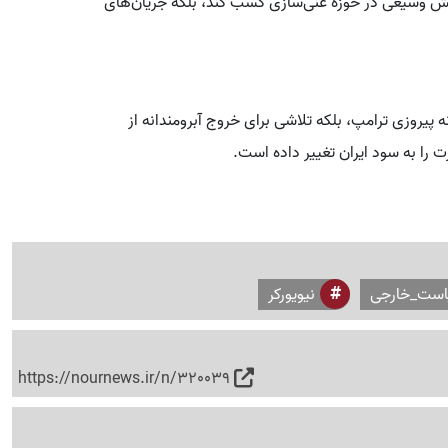
دانش وسیعی در حوزه غنی‌سازی کسب کند، بلکه جریان‌های
 پیروزی ترامپ، بلکه تلاشی برای خروج آبرومندانه از
ا به سود ایران تغییر داده است.
ست_خارجی
نیویورکر
https://nournews.ir/n/320039