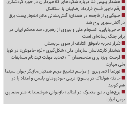
هشدار پلیس فتا درباره شگردهای کلاهبرداران در حوزه گردشگری
رقم ناچیز فسخ قرارداد رضاییان با استقلال
جلوگیری از فاجعه در همدان؛ آتش‌نشانی مانع انفجار پست برق
در آتش‌سوزی برج شد
حاجی‌بابایی: انسجام ملی و پیروی از رهبری، سد محکم ایران در
برابر جنگ رسانه‌ای است
تکرار تجربه ناموفق ائتلاف از سوی عربستان
هشدار کارشناسان سازمان ملل؛ شکل‌گیری «غزه‌ خاموش» در کوبا
فرصت ویژه برای متخصصان IT؛ تمدید مهلت ثبت‌نام مسابقات
ملی مهارت
نورنما | تصاویری از مراسم تشییع مریم همتیان،بازیگر جوان سینما
حادثه هولناک در یاسوج؛ تریلی خودروهای پلیس و امداد را در
هم کوبید
برج‌های بادی متحرک در ایتالیا؛ بازخوانی هوشمندانه هنر معماری
بومی ایران