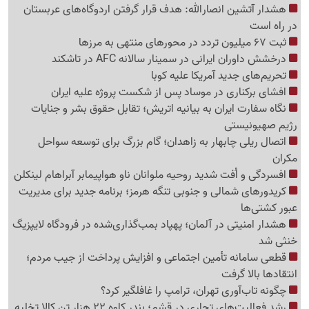
هشدار آتشین انصارالله: هدف قرار گرفتن اردوگاه‌های عربستان
در راه است
ثبت 67 میلیون تردد در محورهای منتهی به مرزها
درخشش داوران ایرانی در سمینار سالانه AFC در تاشکند
تحریم‌های جدید آمریکا علیه کوبا
افشای برکناری در موساد پس از شکست پروژه علیه ایران
نگاه سفارت ایران به بیانیه اتریش؛ تقابل حقوق بشر و جنایات
رژیم صهیونیستی
اتصال ریلی چابهار به زاهدان؛ گام بزرگ برای توسعه سواحل
مکران
افسردگی و اُفت شدید روحیه ملوانان ناو هواپیمابر آبراهام لینکلن
کریدورهای شمالی و جنوبی تنگه هرمز؛ برنامه جدید برای مدیریت
عبور کشتی‌ها
هشدار امنیتی در آلمان؛ پهپاد بمب‌گذاری‌شده در فرودگاه لایپزیگ
خنثی شد
قطعی سامانه تأمین اجتماعی و افزایش پرداخت از جیب مردم؛
انتقادها بالا گرفت
چگونه تاب‌آوری تهران، ترامپ را غافلگیر کرد؟
رشد فعالیت‌های تجاری در قشم؛ بندر کاوه 22 هزار تن کالا تخلیه