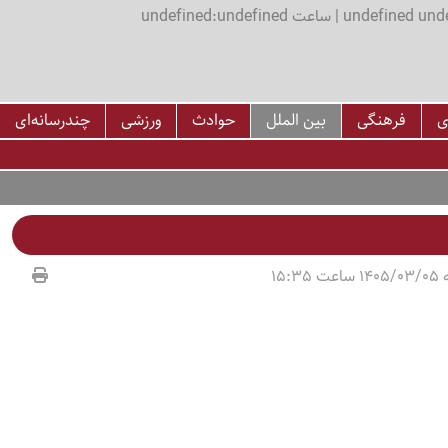
اعت undefined:undefined
ی
فرهنگی
بین الملل
حوادث
ورزشی
چندرسانه‌ای
15:35