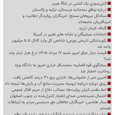
آتش‌سوزی یک کشتی در تنگهٔ هرمز
درباره توافق سه‌جانبه عربستان، ترکیه و پاکستان
ستادکل نیروهای مسلح: خبرنگاران روایت‌گر حقانیت و
امیدآفرینان جامعه‌اند
گلباف کرمان لرزید
انتخابات میشیگان و نشانه های تغییر در آمریکا
رکوردشکنی تاریخی بورس؛ شاخص کل وارد کانال 5.5 میلیون
واحد شد
قیمت دینار عراق امروز شنبه 17 مرداد 1405؛ نرخ هزار دینار چند
شد؟
سخنگوی قوه قضاییه: محمدباقر خرازی امروز به دادگاه ویژه
روحانیت احضار شد
آخرین خبر از خاموشی‌ها؛ ناترازی برق 30 درصد کاهش یافت
رونق دوباره دریاچه ارومیه؛ مدیریت منابع آب و بارش‌ها نتیجه داد
خط مقدم نابرابر روایت‌ها؛ مصائب دفاع از حریم افکار عمومی
احتمال شنیده‌شدن صدای انفجار کنترل‌شده در جنوب اصفهان
ستار هاشمی: خبرنگاران حافظان حق دسترسی مردم به ارتباطات
هستند
زمان مذاکرات ترمیم دستمزد کارگران مشخص شد؛ رقم واقعی