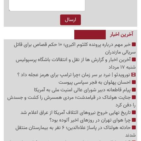
آخرین اخبار
خبر مهم درباره پرونده کلثوم اکبری؛ 10 حکم قصاص برای قاتل
سریالی مازندران
آخرین اخبار و گزارش ها از نقل و انتقالات باشگاه پرسپولیس
شنبه 17 مرداد
نورویدئو | نبرد بر سر زمان ؛چرا ترامپ برای هرمز عجله داد ؟
احسان پهلوان به فجر سپاسی پیوست
پیام قاطعانه دبیر شورای عالی امنیت ملی به آمریکا
جنایت هولناک در قیامدشت؛ مردی همسرش را کشت و جسدش
را دفن کرد
تاریخ نهایی خروج نیروهای ائتلاف آمریکا از عراق اعلام شد
چرا هوای تهران در روزهای اخیر آلوده بود؟
حادثه هولناک در پاساژ علاءالدین؛ 6 نفر به بیمارستان منتقل
شدند