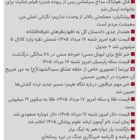
قتل هولناک مداح سرشناس پس از ربوده شدن؛ فیلم جنایت برای
خانواده ارسال شد
پزشکیان: مصلحتی بالاتر از وحدت نداریم؛ نگرانی اصلی من
معیشت مردم است
هشدار جدی دادستان کل به اظهارنظرهای تفرقه‌افکنانه
قیمت نقره امروز شنبه 17 مرداد 1405؛ شمش نقره وارد کانال 5
میلیونی شد + جدول
خبر تلخ برای لیونل مسی؛ خورخه مسی در 68 سالگی درگذشت
قیمت سکه پارسیان امروز شنبه 17 مرداد 1405
نورنما | تصویری خاص از حلقه عشاق سیدالشهدا(ع) به دور ضریح
آن حضرت در اربعین حسینی
خبر مهم عراقچی درباره تنگه هرمز؛ مسیر جدید تردد کشتی‌ها
تعیین شد
قیمت طلا و سکه امروز 17 مرداد 1405؛ طلا به سکوی 19 میلیونی
رسید
قیمت دلار امروز شنبه 17 مرداد 1405؛ دلار دوباره صعودی شد
زمان ثبت نام آزمون ارشد علوم پزشکی 1405 اعلام شد
بازگشت یار دوازدهم به لیگ برتر
برنامه و کارنامه خبرنگاری جنگ در نبرد رسانه‌ای