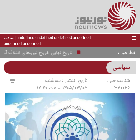
undefined undefined undefined undefined | ساعت
undefined:undefined
خط خبر
تاریخ نهایی خروج نیروهای ائتلاف آمریکا ا
سیاسی
شناسه خبر :
تاریخ انتشار :
سه‌شنبه
320026
1405/03/05 ساعت 14:40