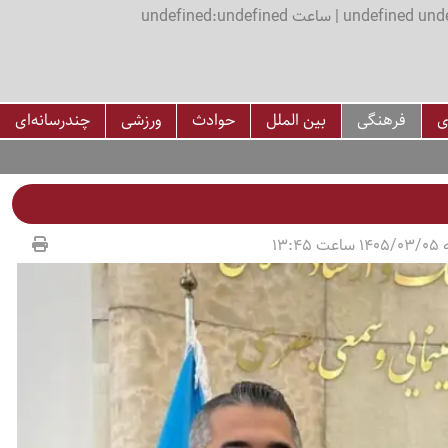
اعت undefined:undefined
ی
فرهنگی
بین الملل
حوادث
ورزشی
چندرسانه‌ای
13:45