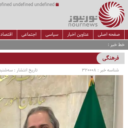
undefined undefined undefined undefined | س
صفحه اصلی
عناوین اخبار
سیاسی
اجتماعی
اقتصاد
خط خبر
فرهنگی
شناسه خبر :
320008
تاریخ انتشار :
سه‌شنبه 1405/03/05 ساعت 