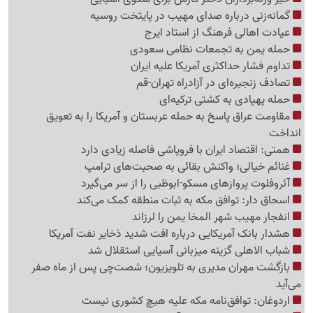
گمانه‌زنی درباره صدای مهیب در پایتخت روسیه
عیادت اهالی فرهنگ از استاد ایرج
حمله یمن به تجمعات نظامی سعودی
تداوم فشار حداکثری آمریکا علیه ایران
تصادف زنجیره‌ای در آزادراه تهران-قم
حمله پهپادی به کشتی ترکیه‌ای
مقاومت عراق پاسخ به حمله عربستان و آمریکا را به تعویق
انداخت
همتی: اقتصاد ایران با فروپاشی فاصله زیادی دارد
غنائم خیالی؛ واکنش بقائی به صحبت‌های ترامپ
آئروفلوت پروازهای مسکو-ابوظبی را از سر می‌گیرد
اسحاق دار: توافق مکه به ثبات منطقه کمک می‌کند
انفجار مهیب شهر المخا یمن را لرزاند
هشدار بانک آمریکایی درباره افت شدید ذخایر نفت آمریکا
شباب الاهلی گزینه میزبانی آسیایی استقلال شد
بازگشت مهران مدیری به تلویزیون؛ شصت‌چی پس از ماه صفر
می‌آید
اردوغان: توافق‌نامه مکه علیه هیچ کشوری نیست