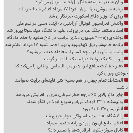
رمان «مدیر مدرسه» جلال آل‌احمد سریال می‌شود
برنامه خاموشی برق تهران فردا 17 مرداد اعلام شد+ جزییات
روزی که وزیر دفاع اسکورت خبرنگاران شد
واکنش فدراسیون فوتبال آرژانتین به آینده مسی در تیم ملی
استاد منتقد جنگ غزه در پرونده علیه دانشگاه مینه‌سوتا پیروز شد
توقف پروژه 400 میلیون دلاری ترامپ در کاخ سفید با حکم دادگاه
برنامه خاموشی برق کهکیلویه و بویر احمد شنبه 17 مرداد اعلام شد
پشت توافق ریاض، چه کسی از معادله حذف می‌شود؟
پرو و مکزیک روابط دیپلماتیک را از سر گرفتند
دفتر حفاظت منافع ایران: ترامپ التماس توافقی را می‌کند که
خودش ویران کرد
المشاط: تمام جهان را هم بسیج کنی فایده‌ای برایت نخواهد
داشت
چای داغ بالای 65 درجه خطر سرطان مری را افزایش می‌دهد
یونیسف: 330 کودک قربانی شیوع ابولا در کنگو شدند
آتش‌بس 30 تا 60 روزه
پالایشگاه نفت مهم اسلواکی دچار حریق شد
اعلام نتایج آزمون ورودی پایه هفتم سمپاد
کانال سوئز چگونه ابرقدرت‌ها را تغییر داد؟