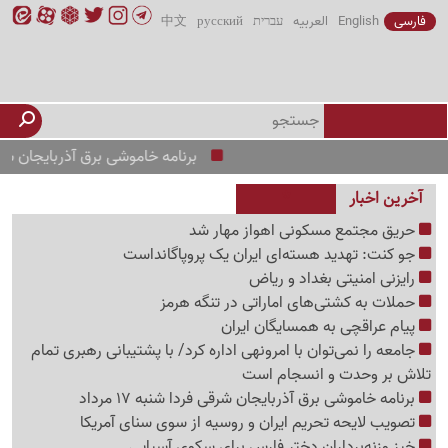
فارسی
English
العربیه
עברית
русский
中文
برنامه خاموشی برق آذربایجان شرقی فردا شنبه 7
آخرین اخبار
حریق مجتمع مسکونی اهواز مهار شد
جو کنت: تهدید هسته‌ای ایران یک پروپاگانداست
رایزنی امنیتی بغداد و ریاض
حملات به کشتی‌های اماراتی در تنگه هرمز
پیام عراقچی به همسایگان ایران
جامعه را نمی‌توان با امرونهی اداره کرد/ با پشتیبانی رهبری تمام
تلاش بر وحدت و انسجام است
برنامه خاموشی برق آذربایجان شرقی فردا شنبه 17 مرداد
تصویب لایحه تحریم ایران و روسیه از سوی سنای آمریکا
خیز وزنه‌برداران دختر فارس برای سکوی آسیایی