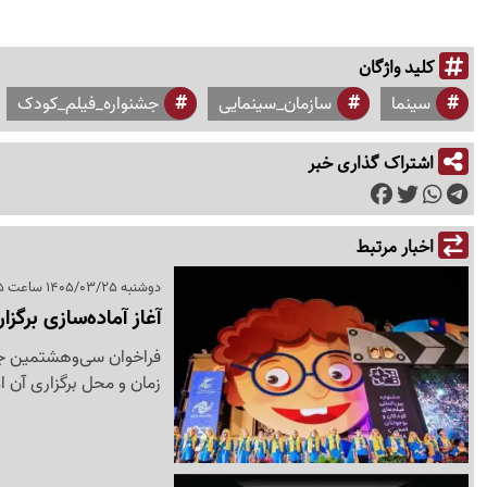
کلید واژگان
سینما
سازمان_سینمایی
جشنواره_فیلم_کودک
اشتراک گذاری خبر
اخبار مرتبط
دوشنبه 1405/03/25 ساعت 20:45
آغاز آماده‌سازی برگز
فراخوان سی‌وهشتمین جشن
زمان و محل برگزاری آن 