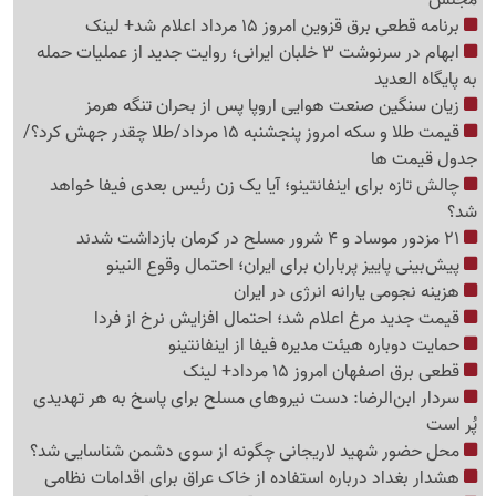
برنامه قطعی برق قزوین امروز 15 مرداد اعلام شد+ لینک
ابهام در سرنوشت 3 خلبان ایرانی؛ روایت جدید از عملیات حمله
به پایگاه العدید
زیان سنگین صنعت هوایی اروپا پس از بحران تنگه هرمز
قیمت طلا و سکه امروز پنجشنبه 15 مرداد/طلا چقدر جهش کرد؟/
جدول قیمت ها
چالش تازه برای اینفانتینو؛ آیا یک زن رئیس بعدی فیفا خواهد
شد؟
21 مزدور موساد و 4 شرور مسلح در کرمان بازداشت شدند
پیش‌بینی پاییز پرباران برای ایران؛ احتمال وقوع النینو
هزینه نجومی یارانه انرژی در ایران
قیمت جدید مرغ اعلام شد؛ احتمال افزایش نرخ از فردا
حمایت دوباره هیئت مدیره فیفا از اینفانتینو
قطعی برق اصفهان امروز 15 مرداد+ لینک
سردار ابن‌الرضا: دست نیروهای مسلح برای پاسخ به هر تهدیدی
پُر است
محل حضور شهید لاریجانی چگونه از سوی دشمن شناسایی شد؟
هشدار بغداد درباره استفاده از خاک عراق برای اقدامات نظامی