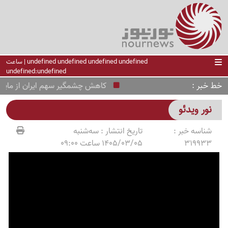
undefined undefined undefined undefined | ساعت
undefined:undefined
خط خبر
کاهش چشمگیر سهم ایران از ماینینگ 
نور ویدئو
شناسه خبر :
تاریخ انتشار :
سه‌شنبه
319933
1405/03/05 ساعت 09:00