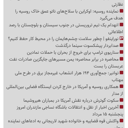
نظارتی
نماینده روسیه: اوکراین با سلاح‌های ناتو عمق خاک روسیه را
هدف می‌گیرد
انهدام یک تیم تروریستی در جنوب سیستان و بلوچستان با رصد
اطلاعاتی
نوراینفو | چطور سلامت چشم‌هایمان را در محیط کار حفظ کنیم؟
صدابردار پیشکسوت سینما درگذشت
سناریوی ترامپ برای خروج از بحران با حملات نمادین
محاصره در برابر محاصره؛ یمن مسیرهای جایگزین صادرات نفت
عربستان را بست
توانیر: جمع‌آوری 194 هزار انشعاب غیرمجاز برق در طرح ملی
مهتاب
همکاری روسیه و آمریکا در خارج کردن ایستگاه فضایی بین‌المللی
از مدار
سکوت گوترش درباره نقش آمریکا در بمباران هیروشیما
آخرین اخبار از نقل و انتقالات باشگاه نساجی مازندران امروز
پنجشنبه 15 مرداد
واکنش قوه قضاییه و خانواده شهید لاریجانی به ادعاهای نماینده
مجلس