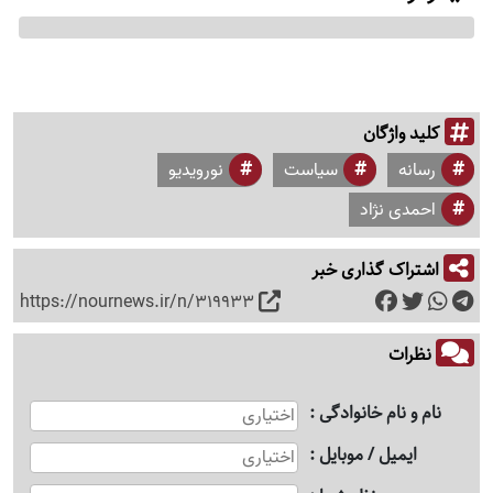
کلید واژگان
رسانه
سیاست
نورویدیو
احمدی نژاد
اشتراک گذاری خبر
https://nournews.ir/n/319933
نظرات
نام و نام خانوادگی
ایمیل / موبایل