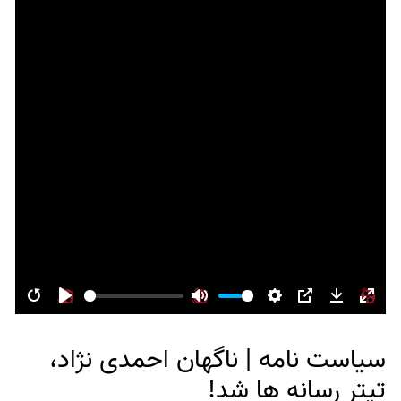
Restart
Play
Mute
Settings
PIP
Download
Enter
fulls
سیاست نامه | ناگهان احمدی نژاد،
تیتر رسانه ها شد!