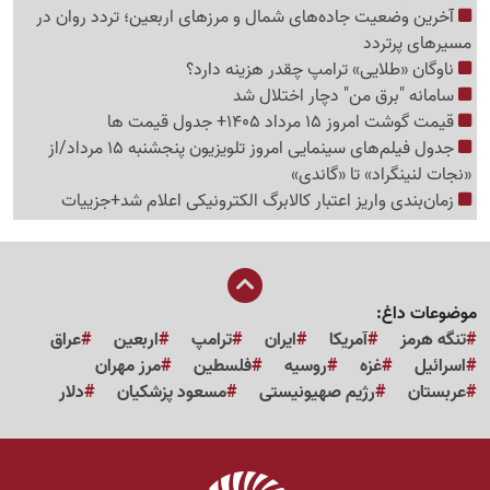
آخرین وضعیت جاده‌های شمال و مرزهای اربعین؛ تردد روان در
مسیرهای پرتردد
ناوگان «طلایی» ترامپ چقدر هزینه دارد؟
سامانه "برق من" دچار اختلال شد
قیمت گوشت امروز 15 مرداد 1405+ جدول قیمت ها
جدول فیلم‌های سینمایی امروز تلویزیون پنجشنبه 15 مرداد/از
«نجات لنینگراد» تا «گاندی»
زمان‌بندی واریز اعتبار کالابرگ الکترونیکی اعلام شد+جزییات
موضوعات داغ:
تنگه هرمز
آمریکا
ایران
ترامپ
اربعین
عراق
اسرائیل
غزه
روسیه
فلسطین
مرز مهران
عربستان
رژیم صهیونیستی
مسعود پزشکیان
دلار