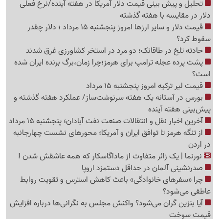
تحلیل و پیش بینی قیمت دلار آمریکا در هفته آینده/نرخ فعلی
دلار در مقایسه با هفته گذشته
قیمت دلار و سایر ارزها امروز پنجشنبه 15 مرداد ؛ دلار چقدر
سقوط کرد؟
حادثه تلخ در طاقانک؛ دو مرد در استخر کشاورزی غرق شدند
پشت پرده عجله ترامپ برای هرمز؛چرا زمان،برگ برنده ایران شده
است؟
قیمت لیر ترکیه امروز پنجشنبه 15 مرداد
بورس در آستانه یک هفته سرنوشت‌ساز/ عملکرد هفته گذشته و
پیش‌بینی هفته آینده
آخرین اخبار نقل‌ و انتقالات صنعت نفت آبادان؛ پنجشنبه 15 مرداد
از تنگه هرمز تا توافق ایران و آمریکا؛ محورهای نشست چهارجانبه
در اردن
نورنما | یک زائر متفاوت از ماداگاسکار که همه عاشقش شدن !
صدرنشینی آلمان در حداقل دستمزد اروپا
چرا «سفرهای خانوادگی» باعث کاهش استرس و تقویت روابط
عاطفی می‌شود؟
آیا بنزین گران می‌شود؟ واکنش مجلس به نگرانی‌ها درباره افزایش
قیمت سوخت