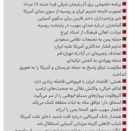
برنامه خاموشی برق آذربایجان شرقی فردا شنبه 17 مرداد
تصویب لایحه تحریم ایران و روسیه از سوی سنای آمریکا
خیز وزنه‌برداران دختر فارس برای سکوی آسیایی
گمانه‌زنی درباره صدای مهیب در پایتخت روسیه
عیادت اهالی فرهنگ از استاد ایرج
حمله یمن به تجمعات نظامی سعودی
تداوم فشار حداکثری آمریکا علیه ایران
تصادف زنجیره‌ای در آزادراه تهران-قم
حمله پهپادی به کشتی ترکیه‌ای
مقاومت عراق پاسخ به حمله عربستان و آمریکا را به تعویق
انداخت
همتی: اقتصاد ایران با فروپاشی فاصله زیادی دارد
غنائم خیالی؛ واکنش بقائی به صحبت‌های ترامپ
آئروفلوت پروازهای مسکو-ابوظبی را از سر می‌گیرد
اسحاق دار: توافق مکه به ثبات منطقه کمک می‌کند
انفجار مهیب شهر المخا یمن را لرزاند
هشدار بانک آمریکایی درباره افت شدید ذخایر نفت آمریکا
شباب الاهلی گزینه میزبانی آسیایی استقلال شد
بازگشت مهران مدیری به تلویزیون؛ شصت‌چی پس از ماه صفر