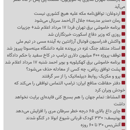
می‌آید
اردوغان: توافق‌نامه مکه علیه هیچ کشوری نیست
رمان «مدیر مدرسه» جلال آل‌احمد سریال می‌شود
برنامه خاموشی برق تهران فردا 17 مرداد اعلام شد+ جزییات
روزی که وزیر دفاع اسکورت خبرنگاران شد
واکنش فدراسیون فوتبال آرژانتین به آینده مسی در تیم ملی
استاد منتقد جنگ غزه در پرونده علیه دانشگاه مینه‌سوتا پیروز شد
توقف پروژه 400 میلیون دلاری ترامپ در کاخ سفید با حکم دادگاه
برنامه خاموشی برق کهکیلویه و بویر احمد شنبه 17 مرداد اعلام شد
پشت توافق ریاض، چه کسی از معادله حذف می‌شود؟
پرو و مکزیک روابط دیپلماتیک را از سر گرفتند
دفتر حفاظت منافع ایران: ترامپ التماس توافقی را می‌کند که
خودش ویران کرد
المشاط: تمام جهان را هم بسیج کنی فایده‌ای برایت نخواهد
داشت
چای داغ بالای 65 درجه خطر سرطان مری را افزایش می‌دهد
یونیسف: 330 کودک قربانی شیوع ابولا در کنگو شدند
آتش‌بس 30 تا 60 روزه