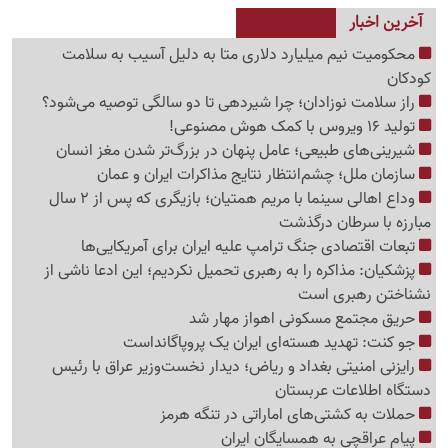
آخرین اخبار
محکومیت نیم میلیارد دلاری متا به دلیل آسیب به سلامت
کودکان
راز سلامت نوزادان؛ چرا شیردهی تا دو سالگی توصیه می‌شود؟
تولید 16 ویروس با کمک هوش مصنوعی!
شیرینی‌های طبیعی؛ عامل پنهان در بزرگ‌تر شدن مغز انسان
سازمان ملل؛ چشم‌انتظار نتایج مذاکرات ایران و عمان
وداع اهالی سینما با مریم همتیان؛ بازیگری که پس از 2 سال
مبارزه با سرطان درگذشت
تبعات اقتصادی جنگ ترامپ علیه ایران برای آمریکایی‌ها
پزشکیان: مذاکره را به رهبری تحمیل نکردیم؛ این ادعا ناشی از
نشناختن رهبری است
حریق مجتمع مسکونی اهواز مهار شد
جو کنت: تهدید هسته‌ای ایران یک پروپاگانداست
رایزنی امنیتی بغداد و ریاض؛ دیدار نخست‌وزیر عراق با رئیس
دستگاه اطلاعات عربستان
حملات به کشتی‌های اماراتی در تنگه هرمز
پیام عراقچی به همسایگان ایران