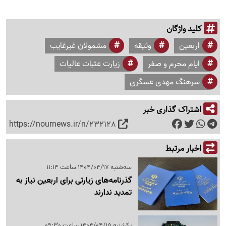
کلید واژگان
اربعین
وثیقه
مشمولان غیرغایب
ایام محرم و صفر
زیارت عتبات عالیات
سرهنگ مهدی عسگری
اشتراک گذاری خبر
https://nournews.ir/n/232128
اخبار مرتبط
سه‌شنبه 1404/04/17 ساعت 11:14
گذرنامه‌های زیارتی برای اربعین نیاز به
تمدید ندارند
یکشنبه 1404/04/15 ساعت 09:30