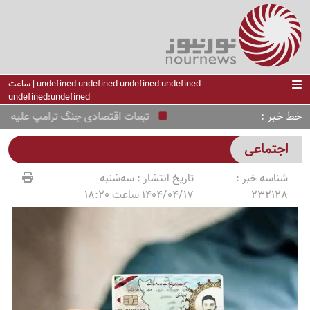
undefined undefined undefined undefined | ساعت
undefined:undefined
خط خبر
تبعات اقتصادی جنگ ترامپ علیه ایران ب
اجتماعی
شناسه خبر :
تاریخ انتشار :
سه‌شنبه
232128
1404/04/17 ساعت 18:20