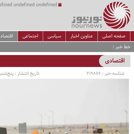
undefined undefined undefined undefined | س
صفحه اصلی
عناوین اخبار
سیاسی
اجتماعی
اقتصاد
خط خبر
اقتصادی
شناسه خبر :
219866
تاریخ انتشار :
پنج‌شنبه 1404/01/21 ساعت 