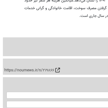
این رقم، افزایش حدود ۳۰ تا ۴۰ درصدی نسبت به نوروز ۱۴۰۳ را نشان می‌دهد.میانگین هزینه هر سفر نیز حدود
۳ دلار) بوده که با در نظر گرفتن مصرف سوخت، اقامت خانوادگی و گرانی خدمات
 در سال جاری است.
https://nournews.ir/n/219866