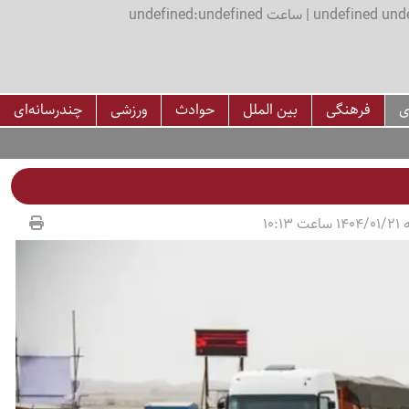
اعت undefined:undefined
ی
فرهنگی
بین الملل
حوادث
ورزشی
چندرسانه‌ای
10:13