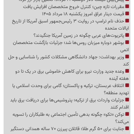
مقررات تازه چین؛ کنترل خروج متخصصان افزایش یافت
قیمت دینار عراق امروز یکشنبه 18 مرداد 1405
حذف نام ترامپ در روایت 3 رئیس‌جمهور اسبق آمریکا از تاریخ
ایالات متحده
پاتریوت‌های عربی چگونه در زمین آمریکا جنگیدند؟
بوشهر دوباره میزبان روس‌ها شد؛ جزئیات بازگشت متخصصان
اتمی
وزیر بهداشت: جهاد دانشگاهی مشکلات کشور را شناسایی و حل
کند
وعده جدید وزارت نیرو برای کاهش خاموشی برق در یک تا دو
هفته آینده
ائتلاف عربستان، ترکیه و پاکستان؛ گامی برای وحدت اسلامی یا
تهدید منطقه؟
جزئیات واردات برق از ترکیه؛ پتروشیمی‌ها برای دریافت برق باید
اقدام کنند
توکن «تکو» چگونه بدهی تأمین اجتماعی به طلبکاران را تسویه
می‌کند؟
جنایت برای 50 گرم طلا؛ قاتلان پیرزن 70 ساله همدانی دستگیر