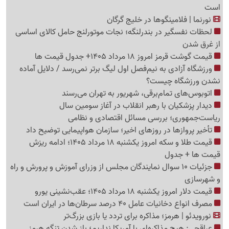
است
نورنما | فلامینگوها در خلیج گرگان
لحظات نفسگیر در بندرلنگه؛ نجات موتورلنج حامل کالای اساسی
از غرق شدن
قیمت گوشت قرمز امروز 18 مرداد 1405+ جدول قیمت ها
ورزشگاه آزادی به نیم‌فصل اول لیگ برتر نمی‌رسد / دلایل آماده
نشدن ورزشگاه چیست؟
اتوبوس‌های تمام‌برقی، شهریور به تهران می‌رسند
دیدار پزشکیان با رهبر انقلاب در آغاز سومین سال
ریاست‌جمهوری؛ بررسی مسائل اقتصادی و نظامی
تأخیر پروازها در روزهای اخیر؛ سازمان هواپیمایی توضیح داد
قیمت طلا و سکه امروز یکشنبه 18 مرداد 1405؛ ادامه ریزش
قیمت ها + جدول
جزئیات 10 سوال نمایندگان مجلس از وزرای آموزش و پرورش و راه
و شهرسازی
قیمت دلار امروز یکشنبه 18 مرداد 1405؛ عقب‌نشینی یورو
مصرف انواع دخانیات عامل 40 درصد سرطان‌ها در ایران است
نورویدئو | هرمز؛ مذاکره برای تردد یا بازی بزرگ‌تر
عراقچی: هیچ مذاکره‌ای با آمریکا نداریم؛ باز شدن تنگه هرمز