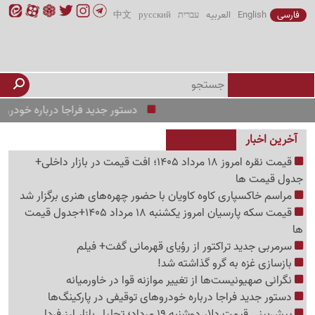
فارسی
English
العربیه
עברית
русский
中文
دستور جدید فراجا درباره خودروهای توق
آخرین اخبار
قیمت نقره امروز 18 مرداد 1405؛ افت قیمت در بازار داخلی+
جدول قیمت ها
مراسم خاکسپاری کاوه کاویان با حضور چهره‌های هنری برگزار شد
قیمت سکه پارسیان امروز یکشنبه 18 مرداد 1405+جدول قیمت
ها
سرمربی جدید تراکتور از رؤیای قهرمانی گفت+ فیلم
بازسازی غزه به گرو گذاشته شد!
نگرانی صهیونیست‌ها از تغییر موازنه قوا در خاورمیانه
دستور جدید فراجا درباره خودروهای توقیفی در پارکینگ‌ها
پیش‌بینی قیمت دلار دوشنبه 19 مرداد؛ تحلیل بازار ارز فردا