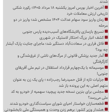
شدند
آخرین اخبار بورس امروز یکشنبه 18 مرداد 1405؛ رکورد شکنی
تاریخی ارزش معاملات خرد
زمان واریز سود سهام عدالت 1404 مشخص شد؛ واریز در دو
مرحله
تسریع بازسازی پالایشگاه‌های آسیب‌دیده پارس جنوبی
کشف انبار بزرگ احتکار لاستیک در شهرری
قاتل فراری در سعادت‌آباد دستگیر شد؛ ماجرای جنایت پارک آبشار
چه بود؟
آمار جدید پزشکی قانونی از مرگ‌های ناشی از غرق‌شدگی و
گازگرفتگی
موسیمانه با یک‌چهارم قرارداد استقلال در تیم ملی آفریقای
جنوبی!
جزئیات تازه از قتل حمیدرضا رجب‌زاده ؛ پای یک زن به عنوان
متهم اصلی به این پرونده باز شد
مجلس برای بنزین نسخه جدید پیچید؛ سهمیه از خودرو به کد
ملی می‌رسد؟
قطعه‌سازان خواستار احیای شورای سیاست‌گذاری خودرو شدند
هشدار وزیر کشور: برهم زدن وحدت و همبستگی ملی نابخشودنی