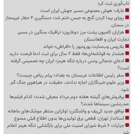
تاب‌آوری ثبت کرد
عارف: هوش مصنوعی مسیر جهش ایران است
رویای پیدا کردن گنج به حبس ختم شد؛ دستگیری 4 حفار غیرمجاز
در سمنان
هزاران کامیون پشت مرز دوغارون؛ ترافیک سنگین در مسیر
تجارت ایران و افغانستان
بلاروس وب‌سایت یورونیوز را «افراطی» خواند
هشدار به قولنامه‌ای‌ها؛ فقط 2 سال برای ثبت ادعا فرصت دارید
ادعای جنجالی ونس درباره تنگه هرمز؛ ایران چه تصمیمی گرفته
است؟
سفر رئیس اطلاعات عربستان به بغداد؛ پیام ریاض چیست؟
وزیر علوم:خبرنگاران اجازه ندادند، حقیقت در هیاهوی جنگ گم
شود
پرفروش‌های گیشه هفته دوم مرداد معرفی شدند؛ کدام فیلم‌ها
صدرنشین سینماها شدند؟
توافق جدید کی‌یف و واشنگتن؛ اوکراین منتظر موشک‌های ماهانه
استاندار تهران: قطعی برق تولیدی‌ها بدون اطلاع قبلی ممنوع
جزئیات 6 شرط شورای امنیت ملی برای بازگشایی تنگه هرمز اعلام
شد