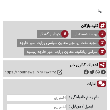
ایرنا
کلید واژگان
برنامه هسته ای
دیدار و گفتگو
مجید تخت روانچی معاون سیاسی وزارت امور خارجه
سرگئی ریابکوف معاون وزارت امور خارجه روسیه
اشتراک گذاری خبر
https://nournews.ir/n/218935
نظرات
نام و نام خانوادگی
ایمیل / موبایل