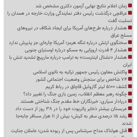
زمان اعلام نتایج نهایی آزمون دکتری مشخص شد
عراقچی درگذشت رئیس دفتر نمایندگی وزارت خارجه در همدان را
تسلیت گفت
هشدار درباره طرح‌های آمریکا برای ایجاد شکاف در نیروهای
مسلح عراق
سخنگوی ارتش درباره تنگه هرمز؛ آمریکا چاره‌ای جز پذیرش ندارد
هشدار 4 قدرت اروپایی به مسکو درباره اوستیای جنوبی
هشدار «نشنال اینترست» به ترامپ درباره مارپیچ تشدید تنش با
ایران
واکنش معاون رئیس جمهور ترکیه به ناتوی اسلامی
74 شاخص برای سنجش وضعیت اجتماعی کشور
کشف 5100 لیتر گازوئیل قاچاق در رباط کریم
چگونه رهبر معظم انقلاب، زمین بازی جنگ را تغییر داد؟
دریادار سیاری: خبرنگاران خط مقدم جنگ شناختی هستند
عربستان بیشتر ذخایر پاتریوت خود را در 38 روز از دست داد
رشد 15 درصدی سفر به کیش؛ بیش از 11 هزار مسافر جابه‌جا
شدند
قتل هولناک مداح سرشناس پس از ربوده شدن؛ عاملان جنایت