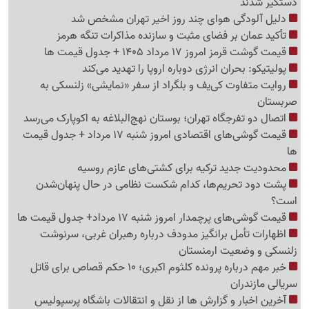
دستگیر شدند
دلیل آلودگی هوای چند روز اخیر تهران مشخص شد
تأکید عمان بر فضای مثبت و سازنده مذاکرات تنگه هرمز
قیمت گوشت قرمز امروز 17 مرداد 1405 + جدول قیمت ها
پولیتیکو: بحران انرژی دوباره اروپا را تهدید می‌کند
روایت متفاوت کی‌یف و بلگراد از سفر «نمایشی» زلنسکی به
صربستان
اتصال دو تفرجگاه تهران؛ بوستان نهج‌البلاغه به اکوپارک می‌رسد
قیمت گوشی‌های اقتصادی امروز شنبه 17 مرداد + جدول قیمت
ها
محدودیت جدید ترکیه برای کشتی‌های عازم روسیه
پشت دود تحریم‌ها، کدام شکست نظامی در حال پنهان‌شدن
است؟
قیمت گوشی‌های پرچمدار امروز شنبه 17 مرداد+ جدول قیمت ها
اظهارات تأمل برانگیز مدودف درباره رهبران غربی، سرنوشت
زلنسکی و وضعیت ارمنستان
خبر مهم درباره پرونده کلثوم اکبری؛ 10 حکم قصاص برای قاتل
سریالی مازندران
آخرین اخبار و گزارش ها از نقل و انتقالات باشگاه پرسپولیس