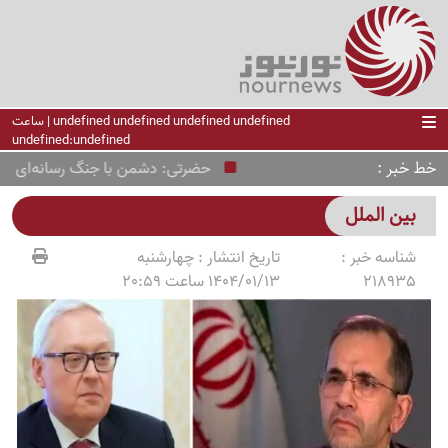
undefined undefined undefined undefined | ساعت
undefined:undefined
خط خبر
حضرتی: دشمن با جنگ رسانه‌ای آمد، اما ا
بین الملل
شناسه خبر :
تاریخ انتشار :
چهارشنبه
218935
1404/01/13 ساعت 20:59