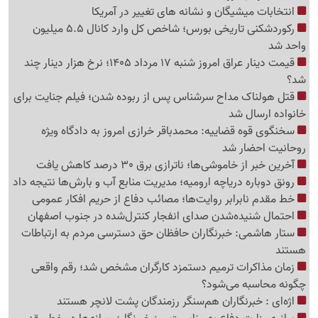
انتخابات میشیگان و نشانه های تغییر در آمریکا
رکوردشکنی تاریخی بورس؛ شاخص کل وارد کانال 5.5 میلیون
واحد شد
قیمت دینار عراق امروز شنبه 17 مرداد 1405؛ نرخ هزار دینار چند
شد؟
قتل هولناک مداح سرشناس پس از ربوده شدن؛ فیلم جنایت برای
خانواده ارسال شد
سخنگوی قوه قضاییه: محمدباقر خرازی امروز به دادگاه ویژه
روحانیت احضار شد
آخرین خبر از خاموشی‌ها؛ ناترازی برق 30 درصد کاهش یافت
رونق دوباره دریاچه ارومیه؛ مدیریت منابع آب و بارش‌ها نتیجه داد
خط مقدم نابرابر روایت‌ها؛ مصائب دفاع از حریم افکار عمومی
احتمال شنیده‌شدن صدای انفجار کنترل‌شده در جنوب اصفهان
ستار هاشمی: خبرنگاران حافظان حق دسترسی مردم به ارتباطات
هستند
زمان مذاکرات ترمیم دستمزد کارگران مشخص شد؛ رقم واقعی
چگونه محاسبه می‌شود؟
اژه‌ای : خبرنگاران هم‌سنگر رزمندگان پشت لانچر هستند