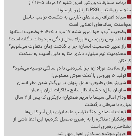
برنامه مسابقات ورزشی امروز شنبه 17 مرداد 1405 /از
منچستریونایتد و PSG تا رئال و بارسلونا
سپاه: اعتراف رسانه‌های خارجی به شکست ترامپ حاصل
مجاهدت رسانه‌های انقلابی است
وضعیت آب و هوا امروز شنبه 17 مرداد 1405 + وضعیت استانها
آیا اقیانوس زیرزمینی «اروپا» محل زندگی موجودات بیگانه است؟
راز تغییر شخصیت انسان؛ چرا با گذشت زمان متفاوت می‌شویم؟
محکومیت نیم میلیارد دلاری متا به دلیل آسیب به سلامت
کودکان
راز سلامت نوزادان؛ چرا شیردهی تا دو سالگی توصیه می‌شود؟
تولید 16 ویروس با کمک هوش مصنوعی!
شیرینی‌های طبیعی؛ عامل پنهان در بزرگ‌تر شدن مغز انسان
سازمان ملل؛ چشم‌انتظار نتایج مذاکرات ایران و عمان
وداع اهالی سینما با مریم همتیان؛ بازیگری که پس از 2 سال
مبارزه با سرطان درگذشت
تبعات اقتصادی جنگ ترامپ علیه ایران برای آمریکایی‌ها
پزشکیان: مذاکره را به رهبری تحمیل نکردیم؛ این ادعا ناشی از
نشناختن رهبری است
حریق مجتمع مسکونی اهواز مهار شد