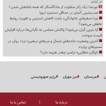
در اردن
نورنما | یک زائر متفاوت از ماداگاسکار که همه عاشقش شدن !
صدرنشینی آلمان در حداقل دستمزد اروپا
چرا «سفرهای خانوادگی» باعث کاهش استرس و تقویت روابط
عاطفی می‌شود؟
آیا بنزین گران می‌شود؟ واکنش مجلس به نگرانی‌ها درباره افزایش
قیمت سوخت
آخرین وضعیت جاده‌های شمال و مرزهای اربعین؛ تردد روان در
مسیرهای پرتردد
ناوگان «طلایی» ترامپ چقدر هزینه دارد؟
ن
عربستان
مرز مهران
رژیم صهیونیستی
درباره ما
|
تماس با ما