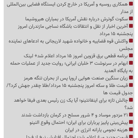
همکاری روسیه و آمریکا در خارج کردن ایستگاه فضایی بین‌المللی
از مدار
سکوت گوترش درباره نقش آمریکا در بمباران هیروشیما
آخرین اخبار از نقل و انتقالات باشگاه نساجی مازندران امروز
پنجشنبه 15 مرداد
واکنش قوه قضاییه و خانواده شهید لاریجانی به ادعاهای نماینده
مجلس
برنامه قطعی برق قزوین امروز 15 مرداد اعلام شد+ لینک
ابهام در سرنوشت 3 خلبان ایرانی؛ روایت جدید از عملیات حمله
به پایگاه العدید
زیان سنگین صنعت هوایی اروپا پس از بحران تنگه هرمز
قیمت طلا و سکه امروز پنجشنبه 15 مرداد/طلا چقدر جهش کرد؟/
جدول قیمت ها
چالش تازه برای اینفانتینو؛ آیا یک زن رئیس بعدی فیفا خواهد
شد؟
21 مزدور موساد و 4 شرور مسلح در کرمان بازداشت شدند
پیش‌بینی پاییز پرباران برای ایران؛ احتمال وقوع النینو
هزینه نجومی یارانه انرژی در ایران
قیمت جدید مرغ اعلام شد؛ احتمال افزایش نرخ از فردا