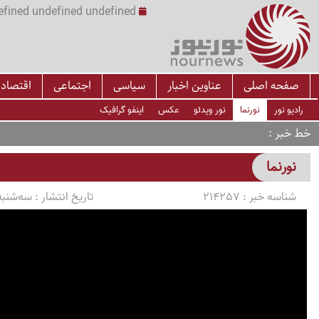
undefined undefined undefined undefined | س
صفحه اصلی
عناوین اخبار
سیاسی
اجتماعی
اقتصاد
رادیو نور
نورنما
نور ویدئو
عکس
اینفو گرافیک
خط خبر
نورنما
شناسه خبر :
214257
تاریخ انتشار :
سه‌شنبه 1403/12/07 ساعت 