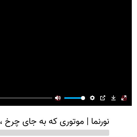
Mute
Settings
PIP
Download
Enter
fullsc
نورنما | موتوری که به جای چرخ ، 