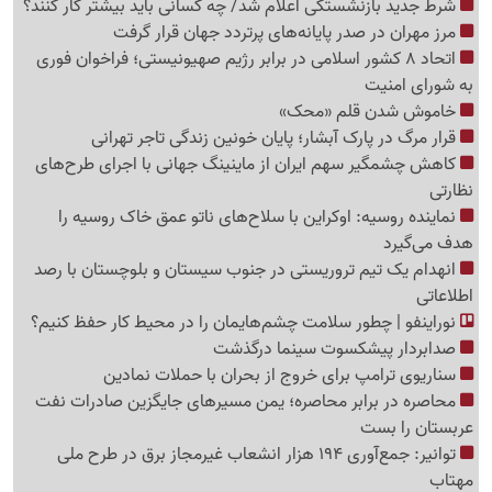
شرط جدید بازنشستگی اعلام شد/ چه کسانی باید بیشتر کار کنند؟
مرز مهران در صدر پایانه‌های پرتردد جهان قرار گرفت
اتحاد 8 کشور اسلامی در برابر رژیم صهیونیستی؛ فراخوان فوری
به شورای امنیت
خاموش شدن قلم «محک»
قرار مرگ در پارک آبشار؛ پایان خونین زندگی تاجر تهرانی
کاهش چشمگیر سهم ایران از ماینینگ جهانی با اجرای طرح‌های
نظارتی
نماینده روسیه: اوکراین با سلاح‌های ناتو عمق خاک روسیه را
هدف می‌گیرد
انهدام یک تیم تروریستی در جنوب سیستان و بلوچستان با رصد
اطلاعاتی
نوراینفو | چطور سلامت چشم‌هایمان را در محیط کار حفظ کنیم؟
صدابردار پیشکسوت سینما درگذشت
سناریوی ترامپ برای خروج از بحران با حملات نمادین
محاصره در برابر محاصره؛ یمن مسیرهای جایگزین صادرات نفت
عربستان را بست
توانیر: جمع‌آوری 194 هزار انشعاب غیرمجاز برق در طرح ملی
مهتاب