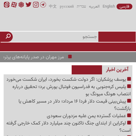
فارسی
English
العربیه
עברית
русский
中文
مرز مهران در صدر پایانه‌های پرتردد جه
آخرین اخبار
یوسف پزشکیان: اگر دولت شکست بخورد، ایران شکست می‌خورد
پلیس کره‌جنوبی به فدراسیون فوتبال یورش برد؛ تحقیق درباره
انتصاب هونگ میونگ بو
پیش‌بینی قیمت دلار فردا 16 مرداد؛ دلار در مسیر کاهش یا
بازگشت؟
عملیات گسترده یمن علیه مزدوران سعودی
اوکراین از ابتدای جنگ تاکنون چند میلیارد دلار کمک خارجی گرفته
است؟