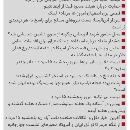
حمایت دوباره هیئت مدیره فیفا از اینفانتینو
قطعی برق اصفهان امروز 15 مرداد+ لینک
سردار ابن‌الرضا: دست نیروهای مسلح برای پاسخ به هر تهدیدی
پُر است
محل حضور شهید لاریجانی چگونه از سوی دشمن شناسایی شد؟
هشدار بغداد درباره استفاده از خاک عراق برای اقدامات نظامی
تحلیل و پیش بینی قیمت دلار آمریکا در هفته آینده/نرخ فعلی
دلار در مقایسه با هفته گذشته
قیمت دلار و سایر ارزها امروز پنجشنبه 15 مرداد ؛ دلار چقدر
سقوط کرد؟
حادثه تلخ در طاقانک؛ دو مرد در استخر کشاورزی غرق شدند
پشت پرده عجله ترامپ برای هرمز؛چرا زمان،برگ برنده ایران شده
است؟
قیمت لیر ترکیه امروز پنجشنبه 15 مرداد
بورس در آستانه یک هفته سرنوشت‌ساز/ عملکرد هفته گذشته و
پیش‌بینی هفته آینده
آخرین اخبار نقل‌ و انتقالات صنعت نفت آبادان؛ پنجشنبه 15 مرداد
از تنگه هرمز تا توافق ایران و آمریکا؛ محورهای نشست چهارجانبه