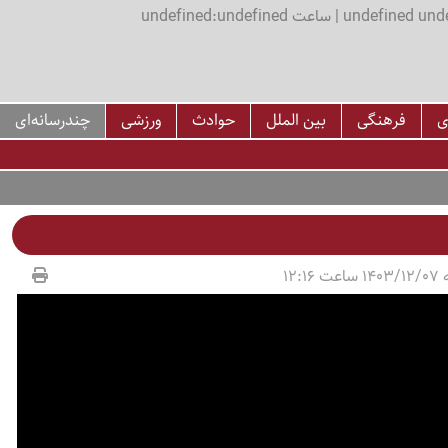
اعت undefined:undefined
ی
فرهنگی
بین الملل
حوادث
ورزشی
چندرسانه‌ای
12:16