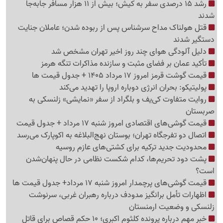
رشد 15 درصدی سفر به کیش؛ بیش از 11 هزار مسافر جابه‌جا
شدند
قتل هولناک مداح سرشناس پس از ربوده شدن؛ عاملان جنایت
دستگیر شدند
دلیل آلودگی هوای چند روز اخیر تهران مشخص شد
تأکید عمان بر فضای مثبت و سازنده مذاکرات تنگه هرمز
قیمت گوشت قرمز امروز 17 مرداد 1405 + جدول قیمت ها
پولیتیکو: بحران انرژی دوباره اروپا را تهدید می‌کند
روایت متفاوت کی‌یف و بلگراد از سفر «نمایشی» زلنسکی به
صربستان
قیمت گوشی‌های اقتصادی امروز شنبه 17 مرداد + جدول قیمت
اتصال دو تفرجگاه تهران؛ بوستان نهج‌البلاغه به اکوپارک می‌رسد
محدودیت جدید ترکیه برای کشتی‌های عازم روسیه
پشت دود تحریم‌ها، کدام شکست نظامی در حال پنهان‌شدن
است؟
قیمت گوشی‌های پرچمدار امروز شنبه 17 مرداد+ جدول قیمت ها
اظهارات تأمل برانگیز مدودف درباره رهبران غربی، سرنوشت
زلنسکی و وضعیت ارمنستان
خبر مهم درباره پرونده کلثوم اکبری؛ 10 حکم قصاص برای قاتل