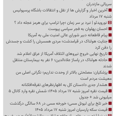
سریالی مازندران
آخرین اخبار و گزارش ها از نقل و انتقالات باشگاه پرسپولیس
شنبه 17 مرداد
نورویدئو | نبرد بر سر زمان ؛چرا ترامپ برای هرمز عجله داد ؟
احسان پهلوان به فجر سپاسی پیوست
پیام قاطعانه دبیر شورای عالی امنیت ملی به آمریکا
جنایت هولناک در قیامدشت؛ مردی همسرش را کشت و جسدش
را دفن کرد
تاریخ نهایی خروج نیروهای ائتلاف آمریکا از عراق اعلام شد
حادثه هولناک در پاساژ علاءالدین؛ 6 نفر به بیمارستان منتقل
شدند
پزشکیان: مصلحتی بالاتر از وحدت نداریم؛ نگرانی اصلی من
معیشت مردم است
هشدار جدی دادستان کل به اظهارنظرهای تفرقه‌افکنانه
قیمت نقره امروز شنبه 17 مرداد 1405؛ شمش نقره وارد کانال 5
میلیونی شد + جدول
خبر تلخ برای لیونل مسی؛ خورخه مسی در 68 سالگی درگذشت
قیمت سکه پارسیان امروز شنبه 17 مرداد 1405