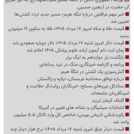
نورنما | تصویری خاص از حلقه عشاق سیدالشهدا(ع) به دور ضریح
آن حضرت در اربعین حسینی
خبر مهم عراقچی درباره تنگه هرمز؛ مسیر جدید تردد کشتی‌ها
تعیین شد
قیمت طلا و سکه امروز 17 مرداد 1405؛ طلا به سکوی 19 میلیونی
رسید
قیمت دلار امروز شنبه 17 مرداد 1405؛ دلار دوباره صعودی شد
زمان ثبت نام آزمون ارشد علوم پزشکی 1405 اعلام شد
بازگشت یار دوازدهم به لیگ برتر
برنامه و کارنامه خبرنگاری جنگ در نبرد رسانه‌ای
آتش‌سوزی یک کشتی در تنگهٔ هرمز
درباره توافق سه‌جانبه عربستان، ترکیه و پاکستان
ستادکل نیروهای مسلح: خبرنگاران روایت‌گر حقانیت و
امیدآفرینان جامعه‌اند
گلباف کرمان لرزید
انتخابات میشیگان و نشانه های تغییر در آمریکا
رکوردشکنی تاریخی بورس؛ شاخص کل وارد کانال 5.5 میلیون
واحد شد
قیمت دینار عراق امروز شنبه 17 مرداد 1405؛ نرخ هزار دینار چند