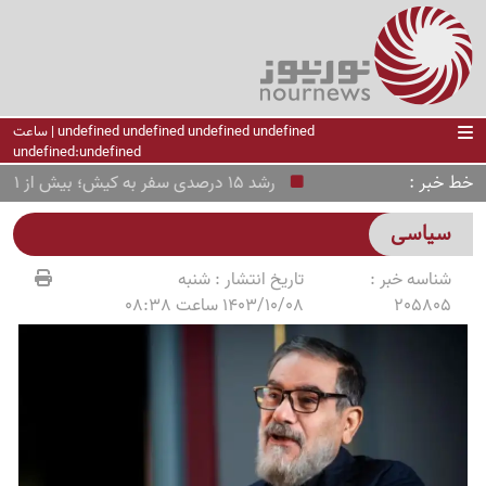
undefined undefined undefined undefined | ساعت
undefined:undefined
خط خبر
رشد 15 درصدی سفر به کیش؛ بیش از 11 هزار مسافر جابه‌جا شدند
سیاسی
شناسه خبر :
تاریخ انتشار :
شنبه
205805
1403/10/08 ساعت 08:38