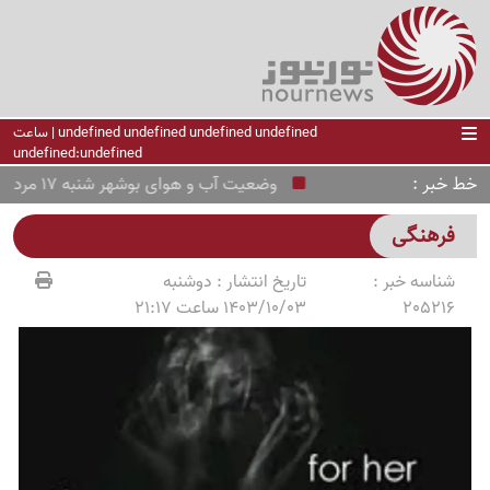
undefined undefined undefined undefined | ساعت
undefined:undefined
خط خبر
وضعیت آب و هوای بوشهر شنبه 17 مرداد ؛ هشدار زرد هواشناسی
فرهنگی
شناسه خبر :
تاریخ انتشار :
دوشنبه
205216
1403/10/03 ساعت 21:17