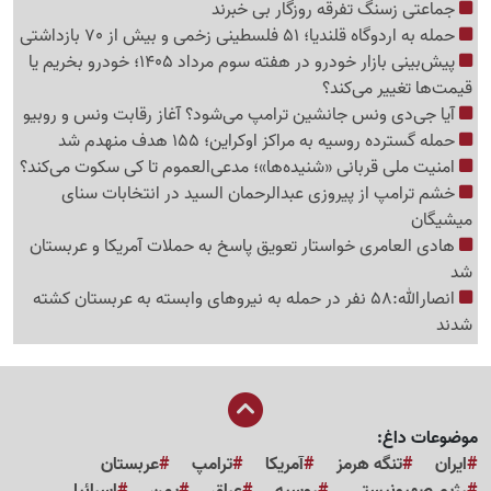
جماعتی زسنگ تفرقه روزگار بی خبرند
حمله به اردوگاه قلندیا؛ 51 فلسطینی زخمی و بیش از 70 بازداشتی
پیش‌بینی بازار خودرو در هفته سوم مرداد 1405؛ خودرو بخریم یا
قیمت‌ها تغییر می‌کند؟
آیا جی‌دی ونس جانشین ترامپ می‌شود؟ آغاز رقابت ونس و روبیو
حمله گسترده روسیه به مراکز اوکراین؛ 155 هدف منهدم شد
امنیت ملی قربانی «شنیده‌ها»؛ مدعی‌العموم تا کی سکوت می‌کند؟
خشم ترامپ از پیروزی عبدالرحمان السید در انتخابات سنای
میشیگان
هادی العامری خواستار تعویق پاسخ به حملات آمریکا و عربستان
شد
انصارالله:58 نفر در حمله به نیروهای وابسته به عربستان کشته
شدند
موضوعات داغ:
ایران
تنگه هرمز
آمریکا
ترامپ
عربستان
رژیم صهیونیستی
روسیه
عراق
یمن
اسرائیل