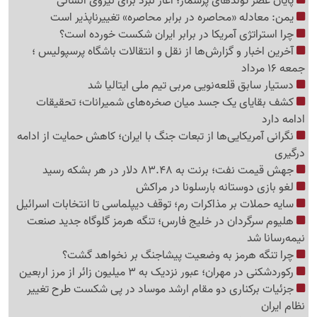
پایان عصر تولدهای پرشمار؛ آغاز نبرد برای نیروی انسانی
یمن: معادله «محاصره در برابر محاصره» تغییرناپذیر است
چرا استراتژی آمریکا در برابر ایران شکست خورده است؟
آخرین اخبار و گزارش‌ها از نقل و انتقالات باشگاه پرسپولیس ؛
جمعه 16 مرداد
دستیار سابق قلعه‌نویی مربی تیم ملی ایتالیا شد
کشف بقایای یک جسد میان صخره‌های شمیرانات؛ تحقیقات
ادامه دارد
نگرانی آمریکایی‌ها از تبعات جنگ با ایران؛ کاهش حمایت از ادامه
درگیری
جهش قیمت نفت؛ برنت به 83.48 دلار در هر بشکه رسید
لغو بازی دوستانه بارسلونا در مراکش
سایه حملات بر مذاکرات رم؛ توقف دیپلماسی تا انتخابات اسرائیل
هلیوم سرگردان در خلیج فارس؛ تنگه هرمز گلوگاه جدید صنعت
نیمه‌رسانا شد
چرا تنگه هرمز به وضعیت پیشاجنگ بر نخواهد گشت؟
رکوردشکنی در مهران؛ عبور نزدیک به 3 میلیون زائر از مرز اربعین
جزئیات برکناری دو مقام ارشد موساد در پی شکست طرح تغییر
نظام ایران