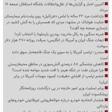
آخرین اخبار و گزارش‌ها از نقل‌وانتقالات باشگاه استقلال جمعه 16
مرداد
بازداشت مرد 22 ساله با لباس «عزرائیل» روی پشت‌بام بیمارستان
جنایت هولناک در مشهد؛ مردی که همسرش را به آتش کشید در
بازسازی صحنه چه گفت؟
ضربه سنگین به رئال مادرید؛ رودری بارسلونا را انتخاب کرد!
تبعات جنگ ایران و آمریکا در انگلیس؛ سرقت روزانه 270 هزار دلار
سوخت
سندرز: ترامپ آمریکا را به سوی یک جنگ فاجعه‌بار سوق داده
است
کاهش چشمگیر 88 درصدی آتش‌سوزی در مناطق محیط‌زیستی
چرا جریان نفت در تنگه هرمز با افت شدید مواجه شده است؟
خشم ترامپ از افشای حقیقت؛ کمبود مهمات آمریکا در برابر
ایران!
پیام تسلیت وزیر امور خارجه در پی درگذشت روزنامه‌نگار
پیشکسوت ایران
هشدار اتحادیه خودرو درباره حواله‌فروشی غیرقانونی خودروهای
وارداتی