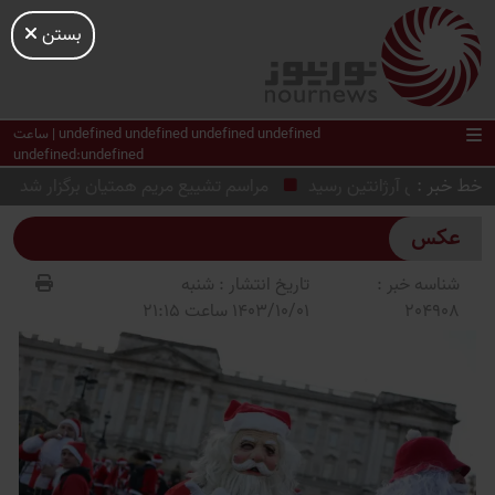
بستن
undefined undefined undefined undefined | ساعت
undefined:undefined
خط خبر
اخت‌های آرژانتین رسید
مراسم تشییع مریم همتیان برگزار شد
عکس
شناسه خبر :
تاریخ انتشار :
شنبه
204908
1403/10/01 ساعت 21:15