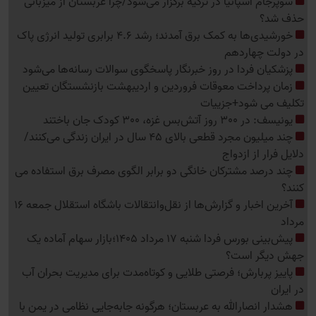
سوپرجام اسپانیا در ترکیه برگزار می‌شود/چرا عربستان از میزبانی
حذف شد؟
خورشیدی‌ها به کمک برق آمدند؛ رشد 4.6 برابری تولید انرژی پاک
در دولت چهاردهم
پزشکیان فردا در روز خبرنگار پاسخگوی سوالات رسانه‌ها می‌شود
زمان پرداخت معوقات فروردین و اردیبهشت بازنشستگان تعیین
تکلیف می شود+جزییات
یونیسف: در 300 روز آتش‌بس غزه، 300 کودک جان باختند
چند میلیون مجرد قطعی بالای 45 سال در ایران زندگی می‌کنند/
دلایل فرار از ازدواج
چند درصد مشترکان خانگی دو برابر الگوی مصرف برق استفاده می
کنند؟
آخرین اخبار و گزارش‌ها از نقل‌وانتقالات باشگاه استقلال جمعه 16
مرداد
پیش‌بینی بورس فردا شنبه 17 مرداد 1405؛بازار سهام آماده یک
جهش دیگر است؟
پاییز پربارش؛ فرصتی طلایی و کوتاه‌مدت برای مدیریت بحران آب
در ایران
هشدار انصارالله به عربستان؛ هرگونه جابه‌جایی نظامی در یمن با