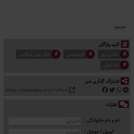
نورنیوز
کلید واژگان
عکس روز
کریسمس
سال نوی میلادی
بابا نوئل
اشتراک گذاری خبر
https://nournews.ir/n/204908
نظرات
نام و نام خانوادگی
ایمیل / موبایل