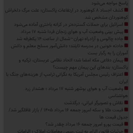
پاسخ مواجه می‌شود
کشف اجساد 8 کوهنورد در ارتفاعات پاکستان؛ علت مرگ دلخراش
کوهنوردان مشخص شد
اسرائیل برای حملات گسترده‌تر در کرانه باختری آماده می‌شود
پیش بینی وضعیت آب و هوای زنجان فردا شنبه 17 مرداد
جاده چالوس و آزادراه تهران–شمال از ساعت 14 یکطرفه شد
حادثه خونین در مدرسه تایلند؛ دانش‌آموز مسلح معلم و دانش
آموزان را به رگبار بست
پیمان دفاعی مکه امضا شد؛ اتحاد نظامی عربستان، ترکیه و
پاکستان؛ بندهای این پیمان مهم چیست؟
اعتراف رئیس مجلس آمریکا به نگرانی ترامپ از هزینه‌های جنگ با
ایران
وضعیت آب و هوای بوشهر شنبه 17 مرداد ؛ هشدار زرد
هواشناسی
نقاش و تصویرگر ایرانی، درگذشت
قیمت طلا و سکه امروز جمعه 16 مرداد 1405 / بازار غافلگیر شد/
جدول قیمت ها
قیمت یورو امروز جمعه 16 مرداد چقدر شد؟
جزئیات قانون الزام به ثبت رسمی معاملات املاک ؛ الزامات