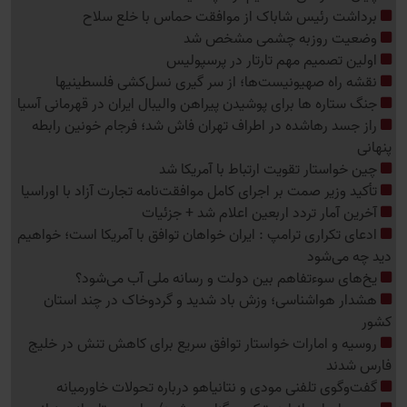
برداشت رئیس شاباک از موافقت حماس با خلع سلاح
وضعیت روزبه چشمی مشخص شد
اولین تصمیم مهم تارتار در پرسپولیس
نقشه راه صهیونیست‌ها؛ از سر گیری نسل‌کشی فلسطینی‍ها
جنگ ستاره ها برای پوشیدن پیراهن والیبال ایران در قهرمانی آسیا
راز جسد رهاشده در اطراف تهران فاش شد؛ فرجام خونین رابطه
پنهانی
چین خواستار تقویت ارتباط با آمریکا شد
تأکید وزیر صمت بر اجرای کامل موافقت‌نامه تجارت آزاد با اوراسیا
آخرین آمار تردد اربعین اعلام شد + جزئیات
ادعای تکراری ترامپ : ایران خواهان توافق با آمریکا است؛ خواهیم
دید چه می‌شود
یخ‌های سوءتفاهم بین دولت و رسانه ملی آب می‌شود؟
هشدار هواشناسی؛ وزش باد شدید و گردوخاک در چند استان
کشور
روسیه و امارات خواستار توافق سریع برای کاهش تنش در خلیج
فارس شدند
گفت‌وگوی تلفنی مودی و نتانیاهو درباره تحولات خاورمیانه