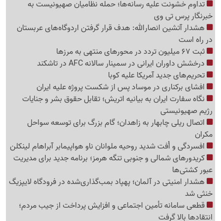
تداوم خشونت علیه رسانه‌ها؛ حمله نظامیان صهیونیست به
خبرنگار پرس تی وی
هشدار آتشین انصارالله: هدف قرار گرفتن اردوگاه‌های عربستان
در راه است
ثبت 67 میلیون تردد در محورهای منتهی به مرزها
درخشش داوران ایرانی در سمینار سالانه AFC در تاشکند
تحریم‌های جدید آمریکا علیه کوبا
افشای برکناری در موساد پس از شکست پروژه علیه ایران
نگاه سفارت ایران به بیانیه اتریش؛ تقابل حقوق بشر و جنایات
رژیم صهیونیستی
اتصال ریلی چابهار به زاهدان؛ گام بزرگ برای توسعه سواحل
مکران
افسردگی و اُفت شدید روحیه ملوانان ناو هواپیمابر آبراهام لینکلن
کریدورهای شمالی و جنوبی تنگه هرمز؛ برنامه جدید برای مدیریت
عبور کشتی‌ها
هشدار امنیتی در آلمان؛ پهپاد بمب‌گذاری‌شده در فرودگاه لایپزیگ
خنثی شد
قطعی سامانه تأمین اجتماعی و افزایش پرداخت از جیب مردم؛
انتقادها بالا گرفت