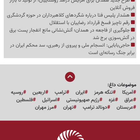
طرح جدید همدان برای افزایش درآمد روستاییان؛ از تولید تا بازار
فروش آنلاین
هشدار پلیس فتا درباره شگردهای کلاهبرداران در حوزه گردشگری
رقم ناچیز فسخ قرارداد رضاییان با استقلال
جلوگیری از فاجعه در همدان؛ آتش‌نشانی مانع انفجار پست برق
در آتش‌سوزی برج شد
حاجی‌بابایی: انسجام ملی و پیروی از رهبری، سد محکم ایران در
برابر جنگ رسانه‌ای است
موضوعات داغ:
آمریکا
تنگه هرمز
ایران
ترامپ
اربعین
روسیه
عراق
غزه
رژیم صهیونیستی
اسرائیل
فلسطین
عربستان
دونالد ترامپ
تهران
مرز مهران