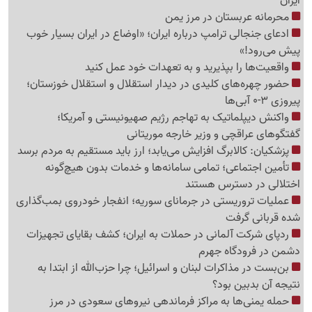
ایران
محرمانه عربستان در مرز یمن
ادعای جنجالی ترامپ درباره ایران؛ «اوضاع در ایران بسیار خوب
پیش می‌رود!»
واقعیت‌ها را بپذیرید و به تعهدات خود عمل کنید
حضور چهره‌های کلیدی در دیدار استقلال و استقلال خوزستان؛
پیروزی 3-0 آبی‌ها
واکنش دیپلماتیک به تهاجم رژیم صهیونیستی و آمریکا؛
گفتگوهای عراقچی و وزیر خارجه موریتانی
پزشکیان: کالابرگ افزایش می‌یابد؛ ارز باید مستقیم به مردم برسد
تأمین اجتماعی؛ تمامی سامانه‌ها و خدمات بدون هیچ‌گونه
اختلالی در دسترس هستند
عملیات تروریستی در جرمانای سوریه؛ انفجار خودروی بمب‌گذاری
شده قربانی گرفت
ردپای شرکت آلمانی در حملات به ایران؛ کشف بقایای تجهیزات
دشمن در فرودگاه جهرم
بن‌بست در مذاکرات لبنان و اسرائیل؛ چرا حزب‌الله از ابتدا به
نتیجه آن بدبین بود؟
حمله یمنی‌ها به مراکز فرماندهی نیروهای سعودی در مرز