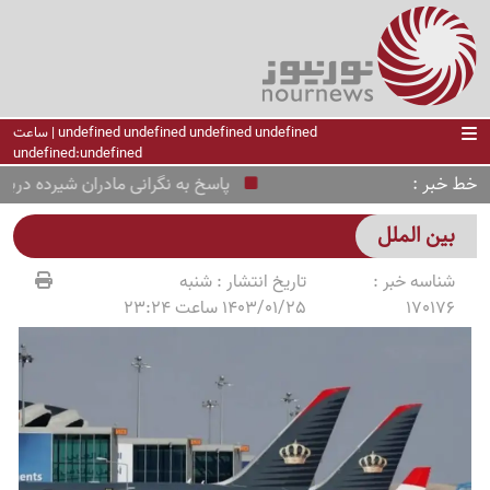
undefined undefined undefined undefined | ساعت
undefined:undefined
خط خبر
پاسخ به نگرانی مادران شیرده درباره
بین الملل
شناسه خبر :
تاریخ انتشار :
شنبه
170176
1403/01/25 ساعت 23:24