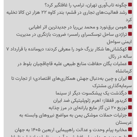
چگونه تاب‌آوری تهران، ترامپ را غافلگیر کرد؟
رشد فعالیت‌های تجاری در قشم؛ بندر کاوه 22 هزار تن کالا تخلیه
کرد
هومن برق‌نورد و محمد بی‌ریا در جدیدترین اثر اطیابی
تراژدی ساحل توسکسرای رامسر؛ ضرورت بازنگری در مدیریت
ایمنی سواحل
کهکشانی‌ها شکار بزرگ خود را معرفی کردند؛ دیومانده با قرارداد 7
ساله در رئال
عملیات یگان حفاظت منابع طبیعی علیه قاچاقچیان بلوط در
کرمانشاه
ایران و چین به‌دنبال جهش همکاری‌های اقتصادی؛ از تجارت تا
سرمایه‌گذاری مشترک
درگذشت یک پیشکسوت دیگر از سینما
کریدور قفقاز؛ اهرم ژئوپلیتیکی ضد ایران
توزیع 20 تن گاز مایع یارانه‌ای در مرز چذابه
جزئیات حملات موشکی یمن به مواضع نیروهای وابسته به
عربستان
مخابره پیام وحدت و عدالت راهپیمایی اربعین 1405 به جهان