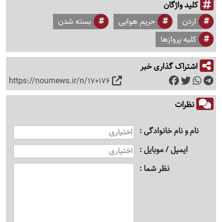
کلید واژگان
اردن
حریم هوایی
بسته شدن
کلیه پروازها
اشتراک گذاری خبر
https://nournews.ir/n/170176
نظرات
نام و نام خانوادگی
ایمیل / موبایل
نظر شما