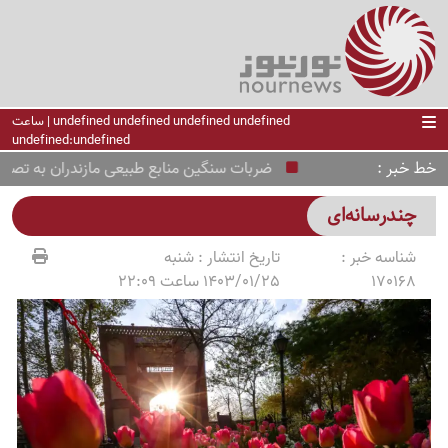
undefined undefined undefined undefined | ساعت
undefined:undefined
خط خبر
ضربات سنگین منابع طبیعی مازندران به تصرف‌کنندگان 
چندرسانه‌ای
شناسه خبر :
تاریخ انتشار :
شنبه
170168
1403/01/25 ساعت 22:09