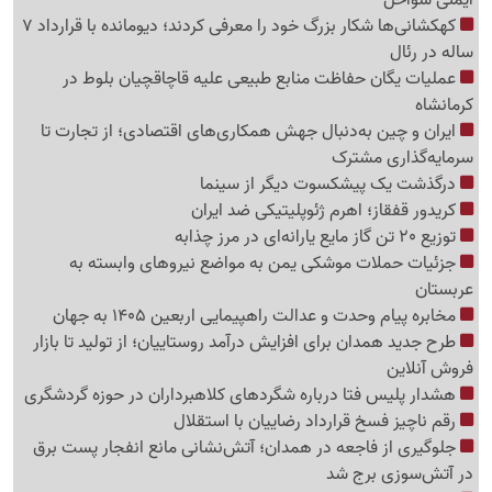
ایمنی سواحل
کهکشانی‌ها شکار بزرگ خود را معرفی کردند؛ دیومانده با قرارداد 7
ساله در رئال
عملیات یگان حفاظت منابع طبیعی علیه قاچاقچیان بلوط در
کرمانشاه
ایران و چین به‌دنبال جهش همکاری‌های اقتصادی؛ از تجارت تا
سرمایه‌گذاری مشترک
درگذشت یک پیشکسوت دیگر از سینما
کریدور قفقاز؛ اهرم ژئوپلیتیکی ضد ایران
توزیع 20 تن گاز مایع یارانه‌ای در مرز چذابه
جزئیات حملات موشکی یمن به مواضع نیروهای وابسته به
عربستان
مخابره پیام وحدت و عدالت راهپیمایی اربعین 1405 به جهان
طرح جدید همدان برای افزایش درآمد روستاییان؛ از تولید تا بازار
فروش آنلاین
هشدار پلیس فتا درباره شگردهای کلاهبرداران در حوزه گردشگری
رقم ناچیز فسخ قرارداد رضاییان با استقلال
جلوگیری از فاجعه در همدان؛ آتش‌نشانی مانع انفجار پست برق
در آتش‌سوزی برج شد