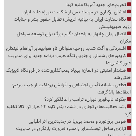
تحریم‌های جدید آمریکا علیه کوبا
افشای برکناری در موساد پس از شکست پروژه علیه ایران
نگاه سفارت ایران به بیانیه اتریش؛ تقابل حقوق بشر و جنایات
رژیم صهیونیستی
اتصال ریلی چابهار به زاهدان؛ گام بزرگ برای توسعه سواحل
مکران
افسردگی و اُفت شدید روحیه ملوانان ناو هواپیمابر آبراهام لینکلن
کریدورهای شمالی و جنوبی تنگه هرمز؛ برنامه جدید برای مدیریت
عبور کشتی‌ها
هشدار امنیتی در آلمان؛ پهپاد بمب‌گذاری‌شده در فرودگاه لایپزیگ
خنثی شد
قطعی سامانه تأمین اجتماعی و افزایش پرداخت از جیب مردم؛
انتقادها بالا گرفت
چگونه تاب‌آوری تهران، ترامپ را غافلگیر کرد؟
رشد فعالیت‌های تجاری در قشم؛ بندر کاوه 22 هزار تن کالا تخلیه
کرد
هومن برق‌نورد و محمد بی‌ریا در جدیدترین اثر اطیابی
تراژدی ساحل توسکسرای رامسر؛ ضرورت بازنگری در مدیریت