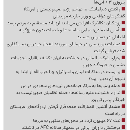
پیروزی 3-0 آبی‌ها
واکنش دیپلماتیک به تهاجم رژیم صهیونیستی و آمریکا؛
گفتگوهای عراقچی و وزیر خارجه موریتانی
پزشکیان: کالابرگ افزایش می‌یابد؛ ارز باید مستقیم به مردم برسد
تأمین اجتماعی؛ تمامی سامانه‌ها و خدمات بدون هیچ‌گونه
اختلالی در دسترس هستند
عملیات تروریستی در جرمانای سوریه؛ انفجار خودروی بمب‌گذاری
شده قربانی گرفت
ردپای شرکت آلمانی در حملات به ایران؛ کشف بقایای تجهیزات
دشمن در فرودگاه جهرم
بن‌بست در مذاکرات لبنان و اسرائیل؛ چرا حزب‌الله از ابتدا به
نتیجه آن بدبین بود؟
حمله یمنی‌ها به مراکز فرماندهی نیروهای سعودی در مرز
تداوم خشونت علیه رسانه‌ها؛ حمله نظامیان صهیونیست به
خبرنگار پرس تی وی
هشدار آتشین انصارالله: هدف قرار گرفتن اردوگاه‌های عربستان
در راه است
ثبت 67 میلیون تردد در محورهای منتهی به مرزها
درخشش داوران ایرانی در سمینار سالانه AFC در تاشکند