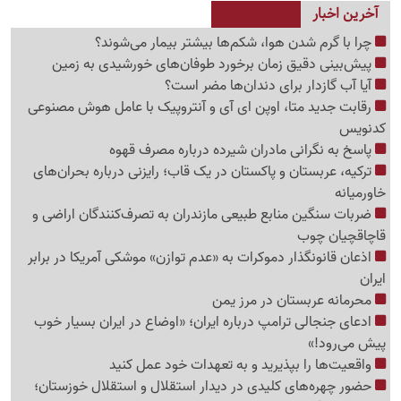
آخرین اخبار
چرا با گرم شدن هوا، شکم‌ها بیشتر بیمار می‌شوند؟
پیش‌بینی دقیق زمان برخورد طوفان‌های خورشیدی به زمین
آیا آب گازدار برای دندان‌ها مضر است؟
رقابت جدید متا، اوپن ای آی و آنتروپیک با عامل هوش مصنوعی
کدنویس
پاسخ به نگرانی مادران شیرده درباره مصرف قهوه
ترکیه، عربستان و پاکستان در یک قاب؛ رایزنی درباره بحران‌های
خاورمیانه
ضربات سنگین منابع طبیعی مازندران به تصرف‌کنندگان اراضی و
قاچاقچیان چوب
اذعان قانونگذار دموکرات به «عدم توازن» موشکی آمریکا در برابر
ایران
محرمانه عربستان در مرز یمن
ادعای جنجالی ترامپ درباره ایران؛ «اوضاع در ایران بسیار خوب
پیش می‌رود!»
واقعیت‌ها را بپذیرید و به تعهدات خود عمل کنید
حضور چهره‌های کلیدی در دیدار استقلال و استقلال خوزستان؛