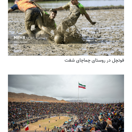
فوتچل در روستای چماچای شفت