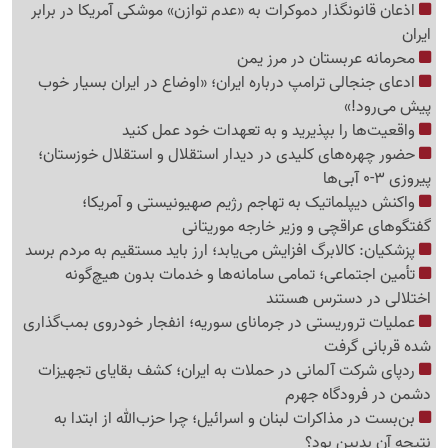
اذعان قانونگذار دموکرات به «عدم توازن» موشکی آمریکا در برابر
ایران
محرمانه عربستان در مرز یمن
ادعای جنجالی ترامپ درباره ایران؛ «اوضاع در ایران بسیار خوب
پیش می‌رود!»
واقعیت‌ها را بپذیرید و به تعهدات خود عمل کنید
حضور چهره‌های کلیدی در دیدار استقلال و استقلال خوزستان؛
پیروزی 3-0 آبی‌ها
واکنش دیپلماتیک به تهاجم رژیم صهیونیستی و آمریکا؛
گفتگوهای عراقچی و وزیر خارجه موریتانی
پزشکیان: کالابرگ افزایش می‌یابد؛ ارز باید مستقیم به مردم برسد
تأمین اجتماعی؛ تمامی سامانه‌ها و خدمات بدون هیچ‌گونه
اختلالی در دسترس هستند
عملیات تروریستی در جرمانای سوریه؛ انفجار خودروی بمب‌گذاری
شده قربانی گرفت
ردپای شرکت آلمانی در حملات به ایران؛ کشف بقایای تجهیزات
دشمن در فرودگاه جهرم
بن‌بست در مذاکرات لبنان و اسرائیل؛ چرا حزب‌الله از ابتدا به
نتیجه آن بدبین بود؟