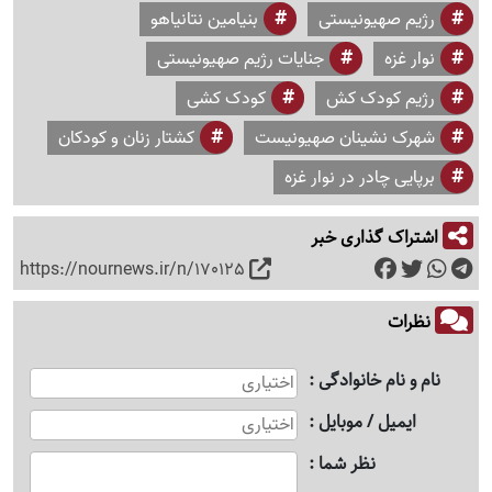
رژیم صهیونیستی
بنیامین نتانیاهو
نوار غزه
جنایات رژیم صهیونیستی
رژیم کودک کش
کودک کشی
شهرک نشینان صهیونیست
کشتار زنان و کودکان
برپایی چادر در نوار غزه
اشتراک گذاری خبر
https://nournews.ir/n/170125
نظرات
نام و نام خانوادگی
ایمیل / موبایل
نظر شما