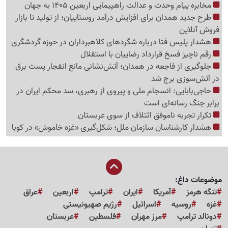
مخابره پیام وحدت و عدالت راهپیمایی اربعین 1405 به جهان
طرح جدید همدان برای افزایش درآمد روستاییان؛ از تولید تا بازار
فروش آنلاین
هشدار پلیس فتا درباره شگردهای کلاهبرداران در حوزه گردشگری
رقم ناچیز فسخ قرارداد رضاییان با استقلال
جلوگیری از فاجعه در همدان؛ آتش‌نشانی مانع انفجار پست برق
در آتش‌سوزی برج شد
حاجی‌بابایی: انسجام ملی و پیروی از رهبری، سد محکم ایران در
برابر جنگ رسانه‌ای است
تکرار تجربه ناموفق ائتلاف از سوی عربستان
هشدار کارشناسان سازمان ملل؛ شکل‌گیری «غزه‌ خاموش» در کوبا
موضوعات داغ:
تنگه هرمز
آمریکا
ایران
ترامپ
اربعین
عراق
غزه
روسیه
اسرائیل
رژیم صهیونیستی
دونالد ترامپ
مرز مهران
فلسطین
عربستان