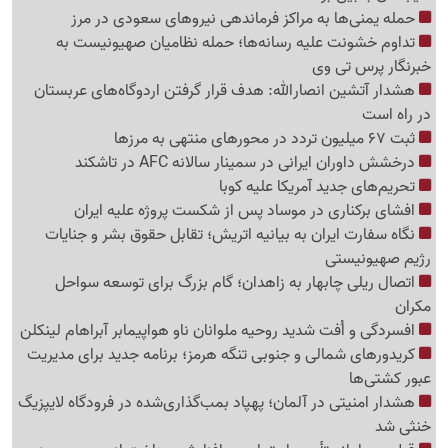
حمله یمنی‌ها به مراکز فرماندهی نیروهای سعودی در مرز
تداوم خشونت علیه رسانه‌ها؛ حمله نظامیان صهیونیست به
خبرنگار پرس تی وی
هشدار آتشین انصارالله: هدف قرار گرفتن اردوگاه‌های عربستان
در راه است
ثبت 67 میلیون تردد در محورهای منتهی به مرزها
درخشش داوران ایرانی در سمینار سالانه AFC در تاشکند
تحریم‌های جدید آمریکا علیه کوبا
افشای برکناری در موساد پس از شکست پروژه علیه ایران
نگاه سفارت ایران به بیانیه اتریش؛ تقابل حقوق بشر و جنایات
رژیم صهیونیستی
اتصال ریلی چابهار به زاهدان؛ گام بزرگ برای توسعه سواحل
مکران
افسردگی و اُفت شدید روحیه ملوانان ناو هواپیمابر آبراهام لینکلن
کریدورهای شمالی و جنوبی تنگه هرمز؛ برنامه جدید برای مدیریت
عبور کشتی‌ها
هشدار امنیتی در آلمان؛ پهپاد بمب‌گذاری‌شده در فرودگاه لایپزیگ
خنثی شد