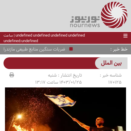
undefined undefined undefined undefined | ساعت
undefined:undefined
خط خبر
ضربات سنگین منابع طبیعی مازندران به ت
بین الملل
شناسه خبر :
تاریخ انتشار :
شنبه
170125
1403/01/25 ساعت 13:17