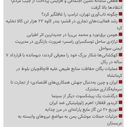
قطعی سامانه تأمین اجتماعی و افزایش پرداخت از جیب مردم؛
انتقادها بالا گرفت
چگونه تاب‌آوری تهران، ترامپ را غافلگیر کرد؟
رشد فعالیت‌های تجاری در قشم؛ بندر کاوه 22 هزار تن کالا تخلیه
کرد
هومن برق‌نورد و محمد بی‌ریا در جدیدترین اثر اطیابی
تراژدی ساحل توسکسرای رامسر؛ ضرورت بازنگری در مدیریت
ایمنی سواحل
کهکشانی‌ها شکار بزرگ خود را معرفی کردند؛ دیومانده با قرارداد 7
ساله در رئال
عملیات یگان حفاظت منابع طبیعی علیه قاچاقچیان بلوط در
کرمانشاه
ایران و چین به‌دنبال جهش همکاری‌های اقتصادی؛ از تجارت تا
سرمایه‌گذاری مشترک
درگذشت یک پیشکسوت دیگر از سینما
کریدور قفقاز؛ اهرم ژئوپلیتیکی ضد ایران
توزیع 20 تن گاز مایع یارانه‌ای در مرز چذابه
جزئیات حملات موشکی یمن به مواضع نیروهای وابسته به
عربستان