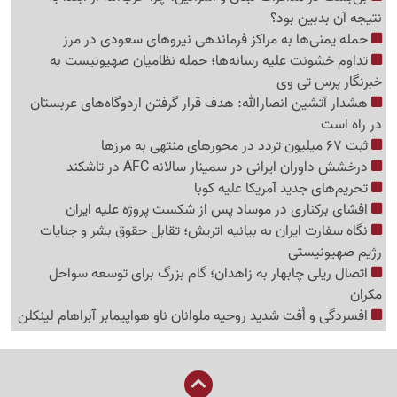
نتیجه آن بدبین بود؟
حمله یمنی‌ها به مراکز فرماندهی نیروهای سعودی در مرز
تداوم خشونت علیه رسانه‌ها؛ حمله نظامیان صهیونیست به
خبرنگار پرس تی وی
هشدار آتشین انصارالله: هدف قرار گرفتن اردوگاه‌های عربستان
در راه است
ثبت 67 میلیون تردد در محورهای منتهی به مرزها
درخشش داوران ایرانی در سمینار سالانه AFC در تاشکند
تحریم‌های جدید آمریکا علیه کوبا
افشای برکناری در موساد پس از شکست پروژه علیه ایران
نگاه سفارت ایران به بیانیه اتریش؛ تقابل حقوق بشر و جنایات
رژیم صهیونیستی
اتصال ریلی چابهار به زاهدان؛ گام بزرگ برای توسعه سواحل
مکران
افسردگی و اُفت شدید روحیه ملوانان ناو هواپیمابر آبراهام لینکلن