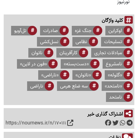
نورنیوز
کلید واژگان
اوکراین
جنگ غزه
صادرات
تل‌آویو
تسلیحات
نظامی
نسل‌کشی
مبادلات تجاری
کارآفرینان
ناتوان
نامشروع
«دست‌بسته»
«فون در لاین»
«گلوله»‌
«ناتوان»
«ناراضی»
«نامتحد»
سه ضلع هرمی
ناراضی
نامتحد
اشتراک گذاری خبر
https://nournews.ir/n/170111
نظرات