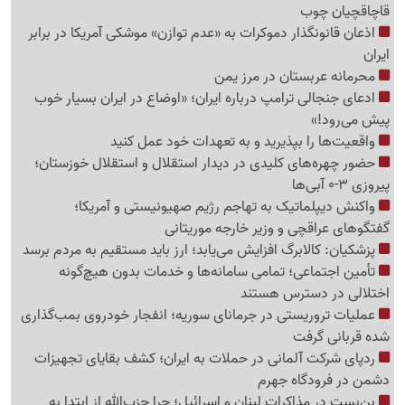
قاچاقچیان چوب
اذعان قانونگذار دموکرات به «عدم توازن» موشکی آمریکا در برابر
ایران
محرمانه عربستان در مرز یمن
ادعای جنجالی ترامپ درباره ایران؛ «اوضاع در ایران بسیار خوب
پیش می‌رود!»
واقعیت‌ها را بپذیرید و به تعهدات خود عمل کنید
حضور چهره‌های کلیدی در دیدار استقلال و استقلال خوزستان؛
پیروزی 3-0 آبی‌ها
واکنش دیپلماتیک به تهاجم رژیم صهیونیستی و آمریکا؛
گفتگوهای عراقچی و وزیر خارجه موریتانی
پزشکیان: کالابرگ افزایش می‌یابد؛ ارز باید مستقیم به مردم برسد
تأمین اجتماعی؛ تمامی سامانه‌ها و خدمات بدون هیچ‌گونه
اختلالی در دسترس هستند
عملیات تروریستی در جرمانای سوریه؛ انفجار خودروی بمب‌گذاری
شده قربانی گرفت
ردپای شرکت آلمانی در حملات به ایران؛ کشف بقایای تجهیزات
دشمن در فرودگاه جهرم
بن‌بست در مذاکرات لبنان و اسرائیل؛ چرا حزب‌الله از ابتدا به