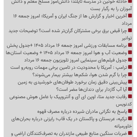
حادثه خونین در مدرسه تایلند؛ دانش‌آموز مسلح معلم و دانش
آموزان را به رگبار بست
آخرین اخبار و گزارش ها از جنگ ایران و آمریکا؛ امروز جمعه 16
مرداد
چرا قبض برق برخی مشترکان گران‌تر شده است؟ توضیحات جدید
توانیر
برنامه مسابقات ورزشی امروز جمعه 16 مرداد 1405 +جدول پخش
وضعیت آب و هوا امروز جمعه 16 مرداد 1405 + وضعیت استان‌ها
جدول فیلم‌های سینمایی امروز تلویزیون جمعه 16 مرداد
ترامپ : آمریکا با محدودیت در تامین برخی مهمات روبه‌رو است
چرا با گرم شدن هوا، شکم‌ها بیشتر بیمار می‌شوند؟
پیش‌بینی دقیق زمان برخورد طوفان‌های خورشیدی به زمین
آیا آب گازدار برای دندان‌ها مضر است؟
رقابت جدید متا، اوپن ای آی و آنتروپیک با عامل هوش مصنوعی
کدنویس
پاسخ به نگرانی مادران شیرده درباره مصرف قهوه
ترکیه، عربستان و پاکستان در یک قاب؛ رایزنی درباره بحران‌های
خاورمیانه
ضربات سنگین منابع طبیعی مازندران به تصرف‌کنندگان اراضی و