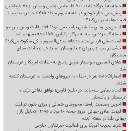
حمله به اردوگاه قلندیا؛ 51 فلسطینی زخمی و بیش از 70 بازداشتی
پیش‌بینی بازار خودرو در هفته سوم مرداد 1405؛ خودرو بخریم یا
قیمت‌ها تغییر می‌کند؟
آیا جی‌دی ونس جانشین ترامپ می‌شود؟ آغاز رقابت ونس و روبیو
حمله گسترده روسیه به مراکز اوکراین؛ 155 هدف منهدم شد
امنیت ملی قربانی «شنیده‌ها»؛ مدعی‌العموم تا کی سکوت می‌کند؟
خشم ترامپ از پیروزی عبدالرحمان السید در انتخابات سنای
میشیگان
هادی العامری خواستار تعویق پاسخ به حملات آمریکا و عربستان
شد
انصارالله:58 نفر در حمله به نیروهای وابسته به عربستان کشته
شدند
اتحاد نظامی سه‌جانبه در خلیج فارس؛ توافق دفاعی ترکیه،
عربستان و پاکستان
آخرین وضعیت راه‌ها؛ محورهای شمالی و مرزی بدون ترافیک
قیمت طلای جهانی امروز جمعه 16 مرداد 1405 ؛ تحلیل بازار
جهانی طلا در هفته آینده
شرط عجیب آمریکا برای فعالیت خبرنگاران خارجی