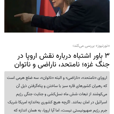
«نورنیوز» بررسی می‌کند؛
3 باور اشتباه درباره نقش اروپا در
جنگ غزه؛ نامتحد، ناراضی و ناتوان
اروپای «نامتحد»، «ناراضی» و البته «ناتوان»، سه ضلع هرمی است
که رهبران کشورهای قاره سبز با ساختن و پناه‌گرفتن ذیل آن
می‌کوشند از تبعات شش ماه نسل‌کشی و جنایت جنگی رژیم
اسرائیل در امان بمانند. اگرچه هیچ کشوری به‌اندازه امریکا شریک
جرم رژیم صهیونیستی نیست، اما آیا اروپا، به همان اندازه که