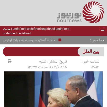
undefined undefined undefined undefined | ساعت
undefined:undefined
خط خبر
حمله گسترده روسیه به مراکز اوکراین؛ 155 هدف منهدم شد
بین الملل
شناسه خبر :
تاریخ انتشار :
شنبه
170111
1403/01/25 ساعت 12:37