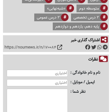
متوسطه دوم
«شبه‌نهایی»
2 درس تخصصی
2 درس عمومی
پایه دهم، یازدهم و دوازدهم
اشتراک گذاری خبر
https://nournews.ir/n/170084
نظرات
نام و نام خانوادگی
ایمیل / موبایل
نظر شما