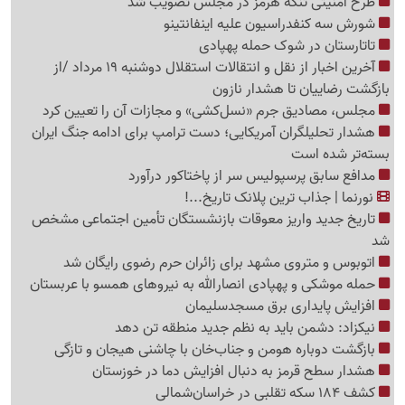
طرح امنیتی تنگه هرمز در مجلس تصویب شد
شورش سه کنفدراسیون علیه اینفانتینو
تاتارستان در شوک حمله پهپادی
آخرین اخبار از نقل‌ و انتقالات استقلال دوشنبه 19 مرداد /از
بازگشت رضاییان تا هشدار نازون
مجلس، مصادیق جرم «نسل‌کشی» و مجازات آن را تعیین کرد
هشدار تحلیلگران آمریکایی؛ دست ترامپ برای ادامه جنگ ایران
بسته‌تر شده است
مدافع سابق پرسپولیس سر از پاختاکور درآورد
نورنما | جذاب ترین پلانک تاریخ...!
تاریخ جدید واریز معوقات بازنشستگان تأمین اجتماعی مشخص
شد
اتوبوس و متروی مشهد برای زائران حرم رضوی رایگان شد
حمله موشکی و پهپادی انصارالله به نیروهای همسو با عربستان
افزایش پایداری برق مسجدسلیمان
نیکزاد: دشمن باید به نظم جدید منطقه تن دهد
بازگشت دوباره هومن و جناب‌خان با چاشنی هیجان و تازگی
هشدار سطح قرمز به دنبال افزایش دما در خوزستان
کشف 184 سکه تقلبی در خراسان‌شمالی