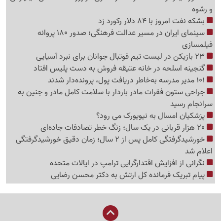
و رشوه
بشکه نفت امروز با 84 دلار رکورد زد
سینمای ایران در مسیر عدالت فرهنگی؛ صدور 180 پروانه
فیلمسازی
23 بازیکن در لیست تیم فوتبال جوانان برای نبرد آسیایی
گنجینه اسلحه در خانه عتیقه فروش به دست پلیس افتاد
101 مدیر مدرسه به‌خاطر دریافت پول، پرونده‌دار شدند
جراحی ستون فقرات مادر باردار با سلامت کامل مادر و جنین به
سرانجام رسید
پزشکیان امسال به نیویورک می رود؟
20 هزار قربانی در یک سال؛ زنگ خطر تصادفات جاده‌ای
خورشیدگرفتگی کامل پس از 2 سال؛ زمان دقیق خورشیدگرفتگی
اعلام شد
نگرانی از افزایش اقتدارگرایی ترامپ در ایالات متحده
پیام تبریک فرمانده کل ارتش به دکتر محسن رضایی