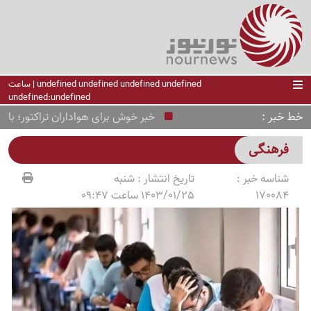
undefined undefined undefined undefined | ساعت
undefined:undefined
خط خبر
خبر خوش برای هواداران تراکتور؛ بازی براب
فرهنگی
شناسه خبر :
تاریخ انتشار :
شنبه
170084
1403/01/25 ساعت 09:47