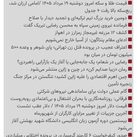
قیمت طلا و سکه امروز دوشنبه 19 مرداد 1405 /امامی ارزان شد،
ربع‌سکه بالا رفت + جدول
دومین خرید بزرگ تیم ترکیه‌ای و تجدید دیدار با صلاح
فرمانده نیروی زمینی سپاه به محسن رضایی تبریک گفت
کشف 12 مزرعه غیرمجاز رمزارز در اهواز
ادعای مقام پنتاگون: از آسیا خارج نمی‌شویم
اعتراف عجیب در پرونده قتل زن تهرانی؛ پای شوهر و وعده 500
میلیون تومان در میان بود
رضایی در شعام؛ یک جابه‌جایی یا آغاز یک بازآرایی راهبردی؟
رمان «زیبا صدایم کن» در چین و ژاپن منتشر می‌شود
چین اهرم اقتصادی را علیه ژاپن کشید؛ تنگستن در مرکز جنگ
زنجیره تأمین
گام عملی دولت برای ساماندهی نیروهای شرکتی
فرقانی: روزنامه‌نگاری با بحران اشتغال و بی‌اعتمادی روبه‌روست
قیمت دلار امروز دوشنبه 19 مرداد 1405 / دلار عقب نشست
آخرین جزییات از تغییر مزایای کارگران از شهریورماه
بیستمین دوره آزمون زبان انگلیسی دانشگاه شهید بهشتی آغاز
می‌شود
صدور کیفرخواست 6 کارمند گرمساری در پرونده اختلاس میلیاردی