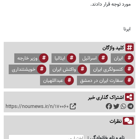
مورد توجه قرار دادند.
ایرنا
کلید واژگان
ایران
اسرائیل
ایتالیا
وزیر خارجه
کنسولگری ایران
واکنش ایران
خویشتنداری
سفارت ایران در دمشق
عبداللهیان
اشتراک گذاری خبر
https://nournews.ir/n/170060
نظرات
نام و نام خانوادگی