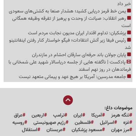
خبر داد
یمن خط قرمز دریایی کشید؛ هشدار صنعا به کشتی‌های سعودی
رهبر انقلاب: صیانت از وحدت و پرهیز از تفرقه وظیفه همگانی
است
پزشکیان: تداوم اقتدار ایران مدیون نجابت مردم است
رئیس فیفا زیر آتش انتقادات؛ فیگو خواستار کنار رفتن اینفانتینو
شد
پایان جولان باند حرفه‌ای سارقان احشام در مازندران
پادکست | ناگفته هایی از جلسه دریاسالار شهید علی شمخانی با
فرماندهان در روز نهم اسفند
جامعه مدرسین: آمریکا بر هیچ عهد و پیمانی متعهد نیست
موضوعات داغ:
تنگه هرمز
آمریکا
ایران
ترامپ
اربعین
عراق
غزه
اسرائیل
فلسطین
رژیم صهیونیستی
روسیه
مرز مهران
مسعود پزشکیان
عربستان
استقلال