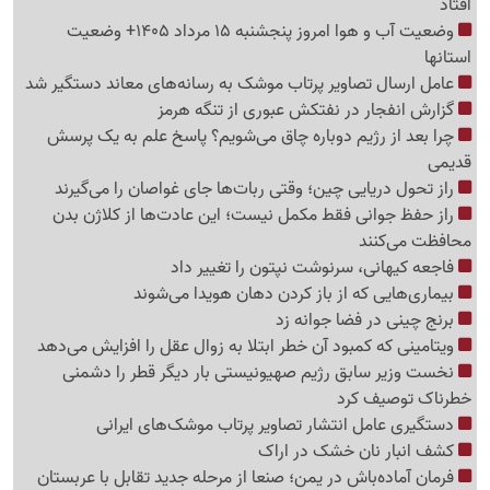
افتاد
وضعیت آب و هوا امروز پنجشنبه 15 مرداد 1405+ وضعیت
استانها
عامل ارسال تصاویر پرتاب موشک به رسانه‌های معاند دستگیر شد
گزارش انفجار در نفتکش عبوری از تنگه هرمز
چرا بعد از رژیم دوباره چاق می‌شویم؟ پاسخ علم به یک پرسش
قدیمی
راز تحول دریایی چین؛ وقتی ربات‌ها جای غواصان را می‌گیرند
راز حفظ جوانی فقط مکمل نیست؛ این عادت‌ها از کلاژن بدن
محافظت می‌کنند
فاجعه کیهانی، سرنوشت نپتون را تغییر داد
بیماری‌هایی که از باز کردن دهان هویدا می‌شوند
برنج چینی در فضا جوانه زد
ویتامینی که کمبود آن خطر ابتلا به زوال عقل را افزایش می‌دهد
نخست وزیر سابق رژیم صهیونیستی بار دیگر قطر را دشمنی
خطرناک توصیف کرد
دستگیری عامل انتشار تصاویر پرتاب موشک‌های ایرانی
کشف انبار نان خشک در اراک
فرمان آماده‌باش در یمن؛ صنعا از مرحله جدید تقابل با عربستان