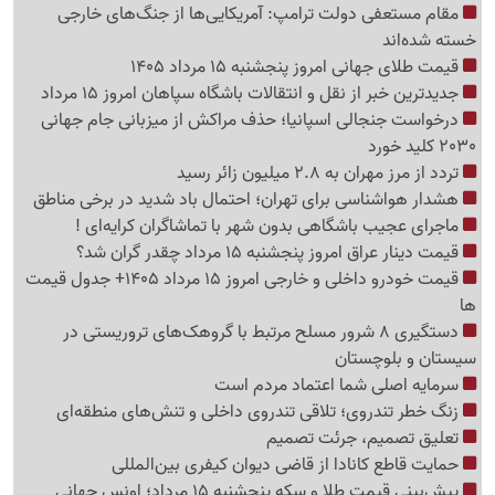
مقام مستعفی دولت ترامپ: آمریکایی‌ها از جنگ‌های خارجی
خسته شده‌اند
قیمت طلای جهانی امروز پنجشنبه 15 مرداد 1405
جدیدترین خبر از نقل و انتقالات باشگاه سپاهان امروز 15 مرداد
درخواست جنجالی اسپانیا؛ حذف مراکش از میزبانی جام جهانی
2030 کلید خورد
تردد از مرز مهران به 2.8 میلیون زائر رسید
هشدار هواشناسی برای تهران؛ احتمال باد شدید در برخی مناطق
ماجرای عجیب باشگاهی بدون شهر با تماشاگران کرایه‌ای !
قیمت دینار عراق امروز پنجشنبه 15 مرداد چقدر گران شد؟
قیمت خودرو داخلی و خارجی امروز 15 مرداد 1405+ جدول قیمت
ها
دستگیری 8 شرور مسلح مرتبط با گروهک‌های تروریستی در
سیستان و بلوچستان
سرمایه اصلی شما اعتماد مردم است
زنگ خطر تندروی؛ تلاقی تندروی داخلی و تنش‌های منطقه‌ای
تعلیق تصمیم، جرئت تصمیم
حمایت قاطع کانادا از قاضی دیوان کیفری بین‌المللی
پیش‌بینی قیمت طلا و سکه پنجشنبه 15 مرداد؛ اونس جهانی