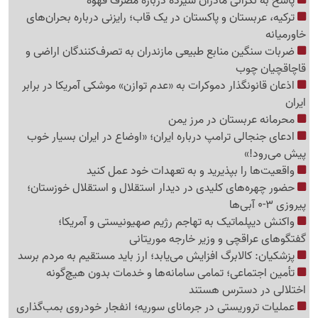
پاسخ به نگرانی مادران شیرده درباره مصرف قهوه
ترکیه، عربستان و پاکستان در یک قاب؛ رایزنی درباره بحران‌های
خاورمیانه
ضربات سنگین منابع طبیعی مازندران به تصرف‌کنندگان اراضی و
قاچاقچیان چوب
اذعان قانونگذار دموکرات به «عدم توازن» موشکی آمریکا در برابر
ایران
محرمانه عربستان در مرز یمن
ادعای جنجالی ترامپ درباره ایران؛ «اوضاع در ایران بسیار خوب
پیش می‌رود!»
واقعیت‌ها را بپذیرید و به تعهدات خود عمل کنید
حضور چهره‌های کلیدی در دیدار استقلال و استقلال خوزستان؛
پیروزی 3-0 آبی‌ها
واکنش دیپلماتیک به تهاجم رژیم صهیونیستی و آمریکا؛
گفتگوهای عراقچی و وزیر خارجه موریتانی
پزشکیان: کالابرگ افزایش می‌یابد؛ ارز باید مستقیم به مردم برسد
تأمین اجتماعی؛ تمامی سامانه‌ها و خدمات بدون هیچ‌گونه
اختلالی در دسترس هستند
عملیات تروریستی در جرمانای سوریه؛ انفجار خودروی بمب‌گذاری