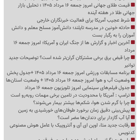
قیمت طلای جهانی امروز جمعه 16 مرداد 1405 ؛ تحلیل بازار
جهانی طلا در هفته آینده
شرط عجیب آمریکا برای فعالیت خبرنگاران خارجی
حادثه خونین در مدرسه تایلند؛ دانش‌آموز مسلح معلم و دانش
آموزان را به رگبار بست
آخرین اخبار و گزارش ها از جنگ ایران و آمریکا؛ امروز جمعه 16
مرداد
چرا قبض برق برخی مشترکان گران‌تر شده است؟ توضیحات جدید
توانیر
برنامه مسابقات ورزشی امروز جمعه 16 مرداد 1405 +جدول پخش
وضعیت آب و هوا امروز جمعه 16 مرداد 1405 + وضعیت استان‌ها
جدول فیلم‌های سینمایی امروز تلویزیون جمعه 16 مرداد
ترامپ : آمریکا با محدودیت در تامین برخی مهمات روبه‌رو است
چرا با گرم شدن هوا، شکم‌ها بیشتر بیمار می‌شوند؟
پیش‌بینی دقیق زمان برخورد طوفان‌های خورشیدی به زمین
آیا آب گازدار برای دندان‌ها مضر است؟
رقابت جدید متا، اوپن ای آی و آنتروپیک با عامل هوش مصنوعی
کدنویس