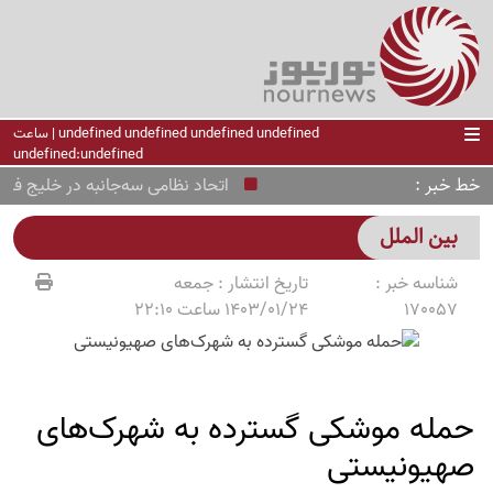
undefined undefined undefined undefined | ساعت
undefined:undefined
خط خبر
اتحاد نظامی سه‌جانبه در خلیج فارس؛
بین الملل
شناسه خبر :
تاریخ انتشار :
جمعه
170057
1403/01/24 ساعت 22:10
حمله موشکی گسترده به شهرک‌های
صهیونیستی