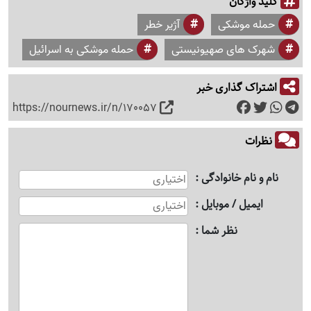
کلید واژگان
حمله موشکی
آژیر خطر
شهرک های صهیونیستی
حمله موشکی به اسرائیل
اشتراک گذاری خبر
https://nournews.ir/n/170057
نظرات
نام و نام خانوادگی
ایمیل / موبایل
نظر شما