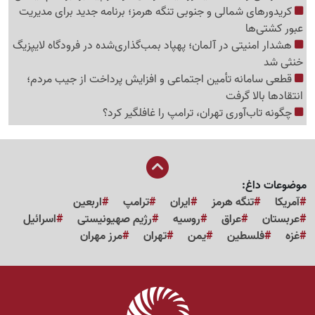
کریدورهای شمالی و جنوبی تنگه هرمز؛ برنامه جدید برای مدیریت
عبور کشتی‌ها
هشدار امنیتی در آلمان؛ پهپاد بمب‌گذاری‌شده در فرودگاه لایپزیگ
خنثی شد
قطعی سامانه تأمین اجتماعی و افزایش پرداخت از جیب مردم؛
انتقادها بالا گرفت
چگونه تاب‌آوری تهران، ترامپ را غافلگیر کرد؟
موضوعات داغ:
آمریکا
تنگه هرمز
ایران
ترامپ
اربعین
عربستان
عراق
روسیه
رژیم صهیونیستی
اسرائیل
غزه
فلسطین
یمن
تهران
مرز مهران