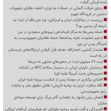
شده قربانی گرفت
ردپای شرکت آلمانی در حملات به ایران؛ کشف بقایای تجهیزات
دشمن در فرودگاه جهرم
بن‌بست در مذاکرات لبنان و اسرائیل؛ چرا حزب‌الله از ابتدا به
نتیجه آن بدبین بود؟
حمله یمنی‌ها به مراکز فرماندهی نیروهای سعودی در مرز
تداوم خشونت علیه رسانه‌ها؛ حمله نظامیان صهیونیست به
خبرنگار پرس تی وی
هشدار آتشین انصارالله: هدف قرار گرفتن اردوگاه‌های عربستان
در راه است
ثبت 67 میلیون تردد در محورهای منتهی به مرزها
درخشش داوران ایرانی در سمینار سالانه AFC در تاشکند
تحریم‌های جدید آمریکا علیه کوبا
افشای برکناری در موساد پس از شکست پروژه علیه ایران
نگاه سفارت ایران به بیانیه اتریش؛ تقابل حقوق بشر و جنایات
رژیم صهیونیستی
اتصال ریلی چابهار به زاهدان؛ گام بزرگ برای توسعه سواحل
مکران
افسردگی و اُفت شدید روحیه ملوانان ناو هواپیمابر آبراهام لینکلن