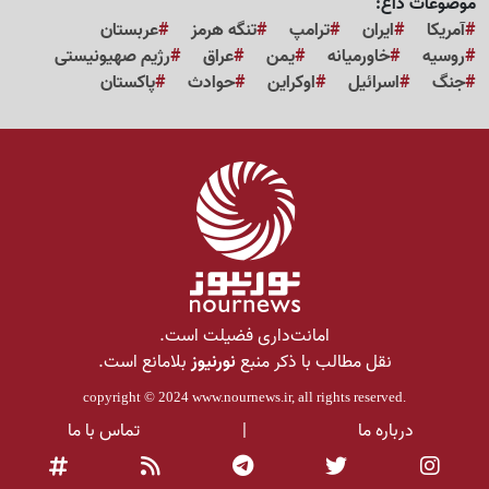
موضوعات داغ:
آمریکا
ایران
ترامپ
تنگه هرمز
عربستان
روسیه
خاورمیانه
یمن
عراق
رژیم صهیونیستی
جنگ
اسرائیل
اوکراین
حوادث
پاکستان
امانت‌داری فضیلت است.
نقل مطالب با ذکر منبع
نورنیوز
بلامانع است.
copyright © 2024
www.nournews.ir
, all rights reserved.
درباره ما
|
تماس با ما