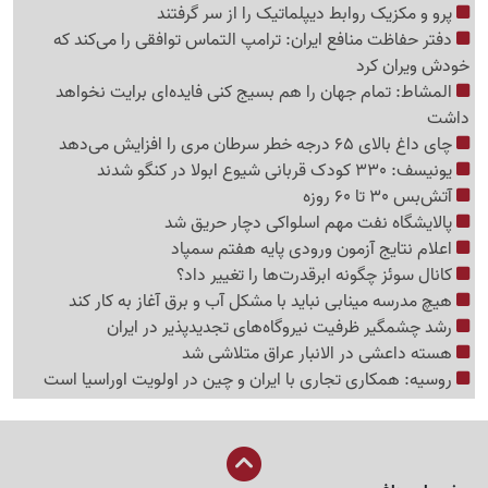
پرو و مکزیک روابط دیپلماتیک را از سر گرفتند
دفتر حفاظت منافع ایران: ترامپ التماس توافقی را می‌کند که
خودش ویران کرد
المشاط: تمام جهان را هم بسیج کنی فایده‌ای برایت نخواهد
داشت
چای داغ بالای 65 درجه خطر سرطان مری را افزایش می‌دهد
یونیسف: 330 کودک قربانی شیوع ابولا در کنگو شدند
آتش‌بس 30 تا 60 روزه
پالایشگاه نفت مهم اسلواکی دچار حریق شد
اعلام نتایج آزمون ورودی پایه هفتم سمپاد
کانال سوئز چگونه ابرقدرت‌ها را تغییر داد؟
هیچ مدرسه مینابی نباید با مشکل آب و برق آغاز به کار کند
رشد چشمگیر ظرفیت نیروگاه‌های تجدیدپذیر در ایران
هسته داعشی در الانبار عراق متلاشی شد
روسیه: همکاری تجاری با ایران و چین در اولویت اوراسیا است