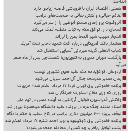
انداخت
همتی: اقتصاد ایران با فروپاشی فاصله زیادی دارد
غنائم خیالی؛ واکنش بقائی به صحبت‌های ترامپ
آئروفلوت پروازهای مسکو-ابوظبی را از سر می‌گیرد
اسحاق دار: توافق مکه به ثبات منطقه کمک می‌کند
انفجار مهیب شهر المخا یمن را لرزاند
هشدار بانک آمریکایی درباره افت شدید ذخایر نفت آمریکا
شباب الاهلی گزینه میزبانی آسیایی استقلال شد
بازگشت مهران مدیری به تلویزیون؛ شصت‌چی پس از ماه صفر
می‌آید
اردوغان: توافق‌نامه مکه علیه هیچ کشوری نیست
رمان «مدیر مدرسه» جلال آل‌احمد سریال می‌شود
برنامه خاموشی برق تهران فردا 17 مرداد اعلام شد+ جزییات
روزی که وزیر دفاع اسکورت خبرنگاران شد
واکنش فدراسیون فوتبال آرژانتین به آینده مسی در تیم ملی
استاد منتقد جنگ غزه در پرونده علیه دانشگاه مینه‌سوتا پیروز شد
توقف پروژه 400 میلیون دلاری ترامپ در کاخ سفید با حکم دادگاه
برنامه خاموشی برق کهکیلویه و بویر احمد شنبه 17 مرداد اعلام شد
پشت توافق ریاض، چه کسی از معادله حذف می‌شود؟