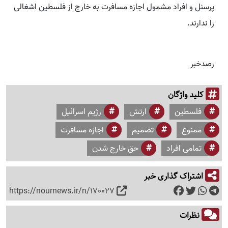
پرسنل و افراد مشمول اجازه مسافرت به خارج از فلسطین اشغالی
را ندارند.
رصدخبر
کلید واژگان
فلسطین
ارتش
رژیم اسرائیل
ممنوع
تصمیم
اجازه مسافرت
تمامی افراد
حق خارج شدن
اشتراک گذاری خبر
https://nournews.ir/n/170027
نظرات