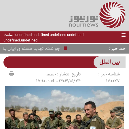
undefined undefined undefined undefined | ساعت
undefined:undefined
خط خبر
جو کنت: تهدید هسته‌ای ایران یک پرو
بین الملل
شناسه خبر :
تاریخ انتشار :
جمعه
170027
1403/01/24 ساعت 15:10