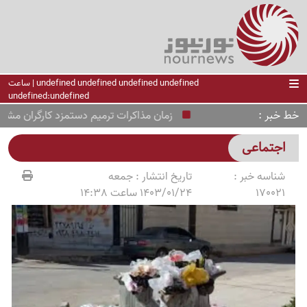
undefined undefined undefined undefined | ساعت
undefined:undefined
خط خبر
زمان مذاکرات ترمیم دستمزد کارگران مشخص
اجتماعی
شناسه خبر :
تاریخ انتشار :
جمعه
170021
1403/01/24 ساعت 14:38