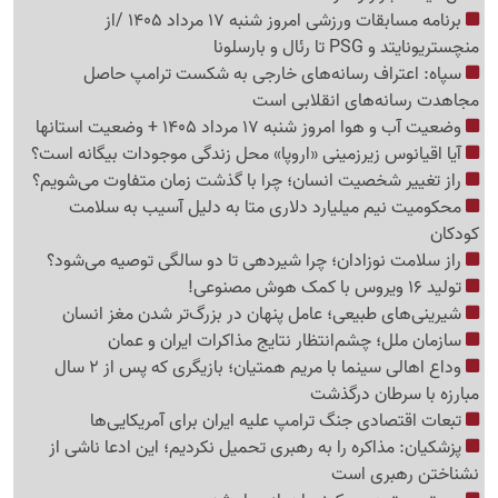
برنامه مسابقات ورزشی امروز شنبه 17 مرداد 1405 /از
منچستریونایتد و PSG تا رئال و بارسلونا
سپاه: اعتراف رسانه‌های خارجی به شکست ترامپ حاصل
مجاهدت رسانه‌های انقلابی است
وضعیت آب و هوا امروز شنبه 17 مرداد 1405 + وضعیت استانها
آیا اقیانوس زیرزمینی «اروپا» محل زندگی موجودات بیگانه است؟
راز تغییر شخصیت انسان؛ چرا با گذشت زمان متفاوت می‌شویم؟
محکومیت نیم میلیارد دلاری متا به دلیل آسیب به سلامت
کودکان
راز سلامت نوزادان؛ چرا شیردهی تا دو سالگی توصیه می‌شود؟
تولید 16 ویروس با کمک هوش مصنوعی!
شیرینی‌های طبیعی؛ عامل پنهان در بزرگ‌تر شدن مغز انسان
سازمان ملل؛ چشم‌انتظار نتایج مذاکرات ایران و عمان
وداع اهالی سینما با مریم همتیان؛ بازیگری که پس از 2 سال
مبارزه با سرطان درگذشت
تبعات اقتصادی جنگ ترامپ علیه ایران برای آمریکایی‌ها
پزشکیان: مذاکره را به رهبری تحمیل نکردیم؛ این ادعا ناشی از
نشناختن رهبری است