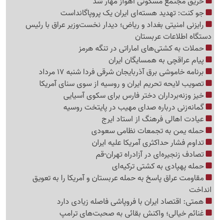
حریق مجتمع مسکونی اهواز مهار شد
جو کنت: تهدید هسته‌ای ایران یک پروپاگانداست
رایزنی امنیتی بغداد و ریاض؛ دیدار نخست‌وزیر عراق با رئیس
دستگاه اطلاعات عربستان
حملات به کشتی‌های اماراتی در تنگه هرمز
پیام عراقچی به همسایگان ایران
برنامه خاموشی برق آذربایجان شرقی فردا شنبه 17 مرداد
تصویب لایحه تحریم ایران و روسیه از سوی سنای آمریکا
خیز وزنه‌برداران دختر فارس برای سکوی آسیایی
گمانه‌زنی درباره صدای مهیب در پایتخت روسیه
عیادت اهالی فرهنگ از استاد ایرج
حمله یمن به تجمعات نظامی سعودی
تداوم فشار حداکثری آمریکا علیه ایران
تصادف زنجیره‌ای در آزادراه تهران-قم
حمله پهپادی به کشتی ترکیه‌ای
مقاومت عراق پاسخ به حمله عربستان و آمریکا را به تعویق
انداخت
همتی: اقتصاد ایران با فروپاشی فاصله زیادی دارد
غنائم خیالی؛ واکنش بقائی به صحبت‌های ترامپ