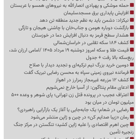
حمله موشکی و پهپادی انصارالله به نیروهای همسو با عربستان
افزایش پایداری برق مسجدسلیمان
نیکزاد: دشمن باید به نظم جدید منطقه تن دهد
بازگشت دوباره هومن و جناب‌خان با چاشنی هیجان و تازگی
هشدار سطح قرمز به دنبال افزایش دما در خوزستان
کشف 184 سکه تقلبی در خراسان‌شمالی
قیمت طلا و سکه امروز دوشنبه 19 مرداد 1405 /امامی ارزان شد،
ربع‌سکه بالا رفت + جدول
دومین خرید بزرگ تیم ترکیه‌ای و تجدید دیدار با صلاح
فرمانده نیروی زمینی سپاه به محسن رضایی تبریک گفت
کشف 12 مزرعه غیرمجاز رمزارز در اهواز
ادعای مقام پنتاگون: از آسیا خارج نمی‌شویم
اعتراف عجیب در پرونده قتل زن تهرانی؛ پای شوهر و وعده 500
میلیون تومان در میان بود
رضایی در شعام؛ یک جابه‌جایی یا آغاز یک بازآرایی راهبردی؟
رمان «زیبا صدایم کن» در چین و ژاپن منتشر می‌شود
چین اهرم اقتصادی را علیه ژاپن کشید؛ تنگستن در مرکز جنگ
زنجیره تأمین