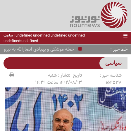
undefined undefined undefined undefined | ساعت
undefined:undefined
خط خبر
حمله موشکی و پهپادی انصارالله به نیروهای همس
سیاسی
شناسه خبر :
تاریخ انتشار :
شنبه
154538
1402/08/13 ساعت 14:29