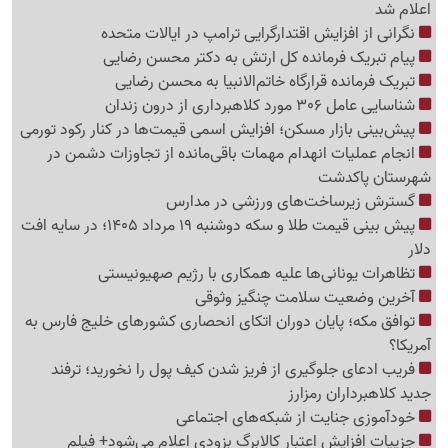
اعلام شد
نگرانی از افزایش اقتدارگرایی ترامپ در ایالات متحده
پیام تبریک فرمانده کل ارتش به دکتر محسن رضایی
تبریک فرمانده قرارگاه خاتم‌الانبیا به محسن رضایی
شناسایی عامل 306 مورد کلاهبرداری از درون زندان
پیش‌بینی بازار مسکن؛ افزایش اسمی قیمت‌ها در کنار رکود تورمی
انجام عملیات انهدام مهمات باقی‌مانده از تجاوزات دشمن در
شهرستان پاکدشت
گسترش زیرساخت‌های ورزشی در مدارس
پیش بینی قیمت طلا و سکه دوشنبه 19 مرداد 1405؛ در سایه افت
دلار
تظاهرات یونانی‌ها علیه همکاری با رژیم صهیونیستی
آخرین وضعیت سلامت چنگیز وثوقی
توافق مکه؛ پایان دوران اتکای انحصاری کشورهای خلیج فارس به
آمریکا؟
فریب ادعای جلوگیری از فریز شدن کیف پول را نخورید؛ ترفند
جدید کلاهبرداران رمزارز
خودآموزی جنایت از شبکه‌های اجتماعی
جزییات افزایش اعتبار کالابرگ بزودی اعلام می‌شود+ فیلم