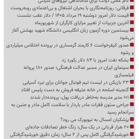
گام عملی دولت برای ساماندهی نیروهای شرکتی
فرقانی: روزنامه‌نگاری با بحران اشتغال و بی‌اعتمادی روبه‌روست
قیمت دلار امروز دوشنبه 19 مرداد 1405 / دلار عقب نشست
آخرین جزییات از تغییر مزایای کارگران از شهریورماه
بیستمین دوره آزمون زبان انگلیسی دانشگاه شهید بهشتی آغاز
می‌شود
صدور کیفرخواست 6 کارمند گرمساری در پرونده اختلاس میلیاردی
و رشوه
بشکه نفت امروز با 84 دلار رکورد زد
سینمای ایران در مسیر عدالت فرهنگی؛ صدور 180 پروانه
فیلمسازی
23 بازیکن در لیست تیم فوتبال جوانان برای نبرد آسیایی
گنجینه اسلحه در خانه عتیقه فروش به دست پلیس افتاد
101 مدیر مدرسه به‌خاطر دریافت پول، پرونده‌دار شدند
جراحی ستون فقرات مادر باردار با سلامت کامل مادر و جنین به
سرانجام رسید
پزشکیان امسال به نیویورک می رود؟
20 هزار قربانی در یک سال؛ زنگ خطر تصادفات جاده‌ای
خورشیدگرفتگی کامل پس از 2 سال؛ زمان دقیق خورشیدگرفتگی