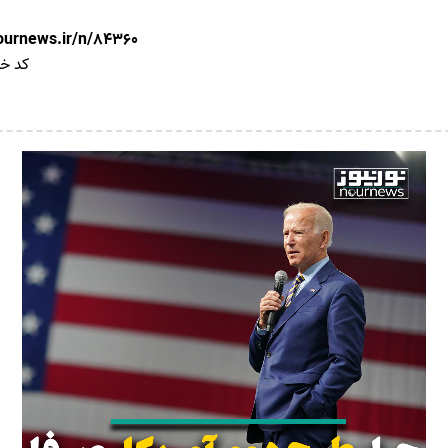
nournews.ir/n/84360
کد خب