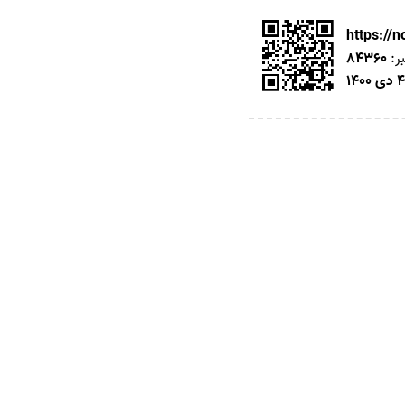
https://
ر:
84360
4 دی 1400