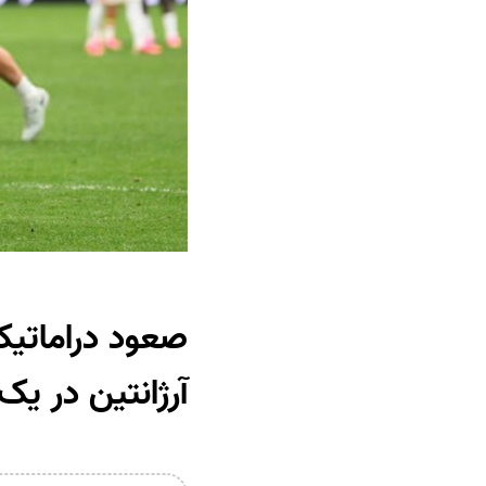
صعود دراماتیک
آرژانتین در یک