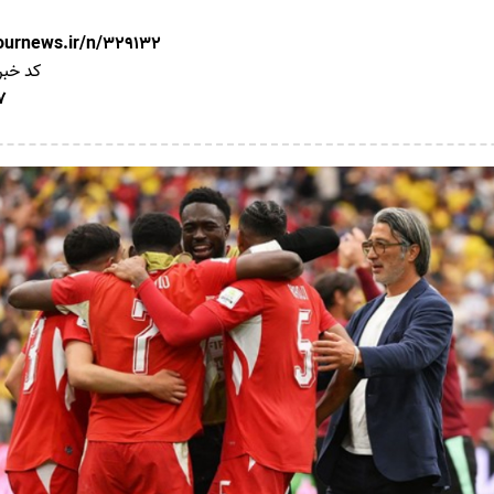
nournews.ir/n/329132
کد خبر
17 تی