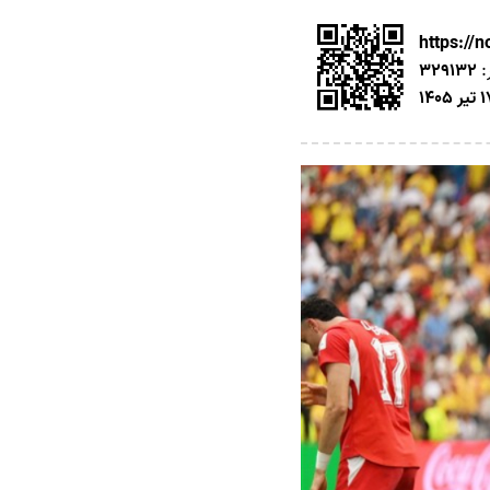
https://
:
329132
ر 1405