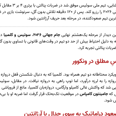
در ماراتنی نفس‌گیر و تماشایی، تیم
یک‌چهارم نهایی جام جهانی 2026 را رزرو کند. پس از 120 دقیقه تلاش بدون گل،
رین تیم صعودکننده، در مرحله بعد حریف آرژانتین شود.
ن دیدار از مرحله یک‌هشتم نهایی
جام جهانی ۲۰۲۶
،
سوئیس و کلمبیا
در
 به دلیل احتیاط بیش از حد دو تیم در وقت‌های قانونی با تساوی بدون گل
ربات پنالتی تجربه کرد.
سِ مطلق در ونکوور
شد که واکنش عالی کامیلو وارگاس، دروازه‌بان کلمبیا، مانع از فروپاشی 
جامینتون کامپاس
در موقعیت تک‌به‌تک قرار گرفت اما ضربه او با بی‌دق
س شود.
عود دراماتیک به سوی جدال با آرژانتین