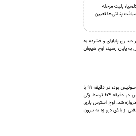
 ملی سوئیس موفق شد در ضربات پنالتی با برتری 4 بر 3 مقابل کلمبیا، بلیت مرحله
 سرنوشت بازی در ضیافت پنالتی‌ها تعیین
 دیداری پایاپای و فشرده به
 به پایان رسید، اوج هیجان
نیمه نخست و دوم بازی با رویکرد محتاطانه دو تیم همراه بود. کلمبیا که به دنبال شکستن قفل دروازه سوئیس بود، در دقیقه ۹۹ با
ضربه سر جان لوکومی تیر دروازه را به لرزه درآورد، اما توپ راهی به دروازه نیافت. در مقابل، سوئیس در دقیقه ۱۰۴ توسط زکی
دروازه شد. اوج استرس بازی
تی از بالای دروازه به بیرون