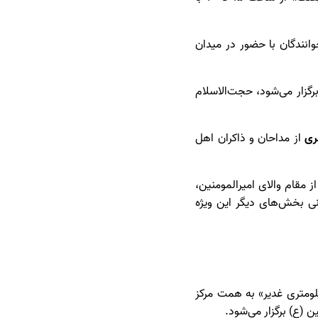
انندگان با حضور در میدان
یمان قیاسی برگزار می‌شود، حجت‌الاسلام
ری
از مداحان و ذاکران اهل
مقام والای امیرالمومنین،
ی بخش‌های دیگر این ویژه
 «ایران؛ ذوالفقار علی» پنجشنبه(۱۴ خردادماه) ساعت ۱۵ تا ۲۲ همزمان با «مهمانی ۱۰ کیلومتری غدیر» به همت مرکز
 (ع) برگزار می‌شود.