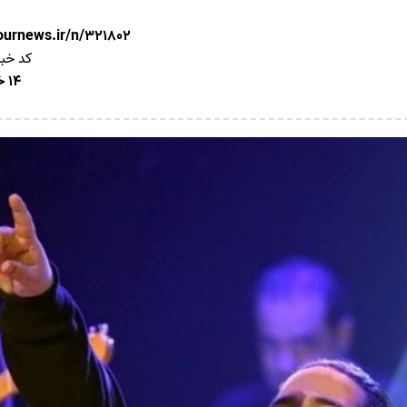
nournews.ir/n/321802
کد خب
14 خرداد 1405