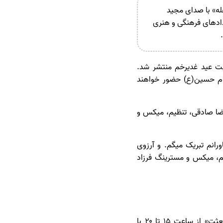
ه» با صدای مجید
یدادهای فرهنگی و هنری
ت عید غدیرخم منتشر شد.
مام حسین(ع) حضور خواهند
 رضا صادقی، تنظیم، میکس و
انم تبریک میگم. و آرزوی
یم، میکس و مسترینگ فرزاد
همچنین «مهمانی ۱۰ کیلومتری غدیر» در تهران پنجشنبه (۱۴ خردادماه) با شعار «بیعت در امتداد بعثت» از ساعت ۱۵ تا ۲۰ با