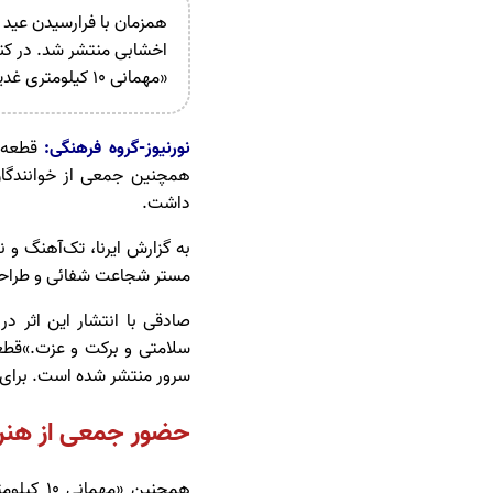
همزمان با فرارسیدن عید
اخشابی منتشر شد. در کنار
«مهمانی 10 کیلومتری غدیر» در میدان‌های انقلاب و امام حسین(ع) تهران به اجرای برنامه می‌پردازند.
نورنیوز-گروه فرهنگی:
قطعه‌
همچنین جمعی از خوانندگان
داشت.
به گزارش ایرنا، تک‌آهنگ و 
مستر شجاعت شفائی و طراح
صادقی با انتشار این اثر 
سلامتی و برکت و عزت.»قطعه
سرور منتشر شده است. برای د
حضور جمعی از هنرم