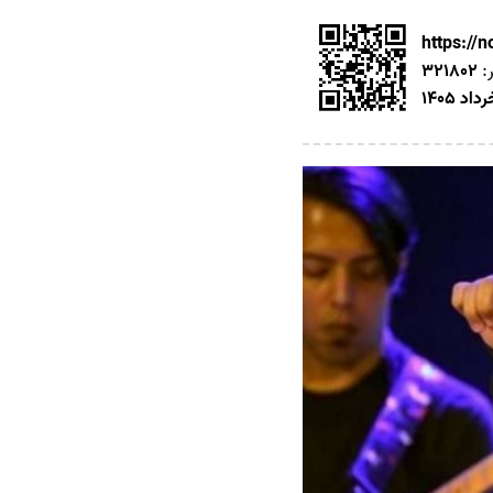
https://
ر:
321802