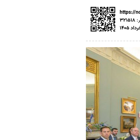
https://
ر:
321518