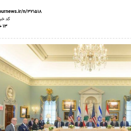
nournews.ir/n/321518
کد خب
13 خرداد 1405