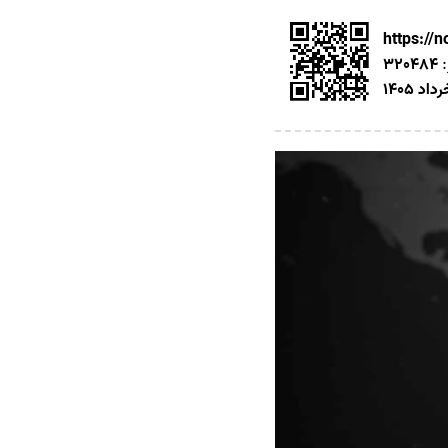
https://
:
320484