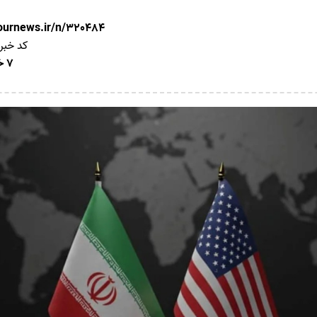
nournews.ir/n/320484
کد خبر
7 خرداد 1405