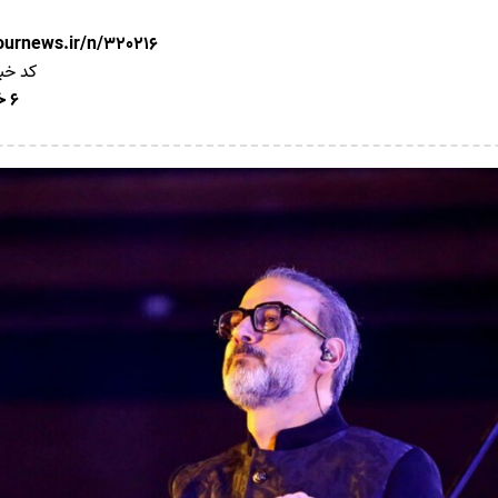
nournews.ir/n/320216
کد خب
6 خرداد 1405