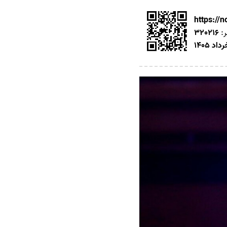
https://
ر:
320216