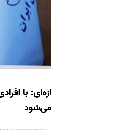
اژه‌ای: با افر
می‌شود