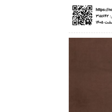
https://
:
315642