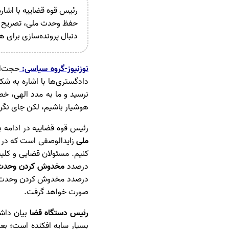
رئیس قوه قضاییه با اشاره
حفظ وحدت ملی، تصریح کرد
دنبال پرونده‌سازی برای ه
نوزنیوز-گروه سیاسی:
حجت‌ال
دادگستری‌ها با اشاره به 
نرسید و ما به مدد الهی، خصم
هوشیار باشیم، لکن جای نگرا
رئیس قوه قضاییه در ادامه ب
ملی
زایدالوصفی است که در 
کنیم. مسئولان قضایی و کلیه
درصدد
مخدوش کردن وحدت
درصدد مخدوش کردن وحدت ملی
صورت خواهد گرفت.
رئیس دستگاه قضا
بیان داش
بسیار سایه افکنده است؛ بعض