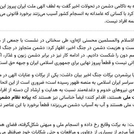
 به ناکامی دشمن در تحولات اخیر گفت به لطف الهی ملت ایران پیروز این نبرد
 با کسانی که عامدانه به انسجام کشور آسیب می‌زنند برخورد قانونی می‌
مه افراد نیست.
اسلام والمسلمین محسنی اژه‌ای، طی سخنانی در نشست با جمعی از 
شکست و هزیمت دشمن در جنگ اخیر، اظهار کرد: دشمن متجاوز در جنگ ا
 دون را شکست دادیم. در ادامه کار نیز در برابر دشمن زبون و غدّار، اگ
نی نیست و قطعاً پیروز نهایی برای جمهوری اسلامی ایران و جبهه حق است
ا برشمردن برکات جنگ اخیر بیان داشت: یکی از برکات و عنایات الهی در 
سراسر ایران اسلامی به منصه ظهور رسیده است؛ ضروری است از این اتح
‌ی نیرو‌های خدوم و دغدغه‌مند نسبت به هدایت و ارشاد آن دسته از افراد
 ملی
هستند، اقدام کنند؛ ایضاً خناسانی نیز هستند که
پیاده نظام دشمن
 هستند و آب به آسیاب دشمن می‌ریزند؛ قطعاً برخورد با این عناصر نیز
ت: به برکت وقایع رخ داده و انسجام ملی و میهنی شکل‌گرفته، فضای ه
اً مردم از بسیاری از دعاوی و مرافعات و حتی شکایات خود صرفنظر می‌ک