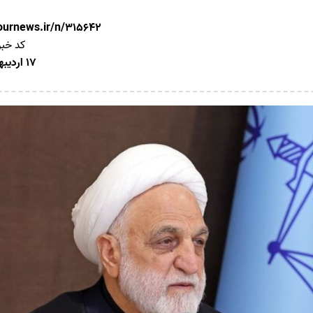
nournews.ir/n/315642
کد خبر
17 اردیبهشت 1405