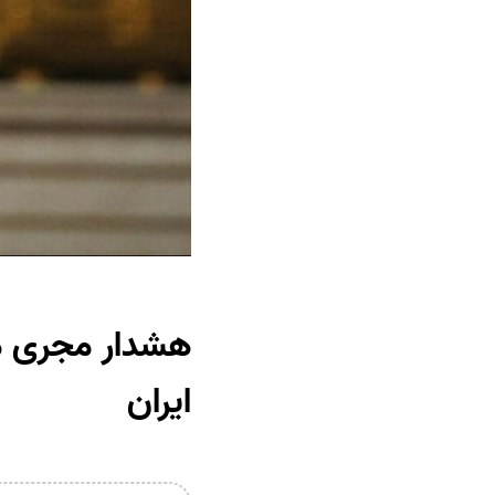
هشدار مجری مش
ایران