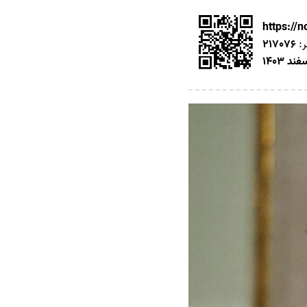
https://
ر:
217076