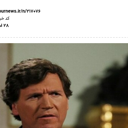
nournews.ir/n/217076
کد خب
28 اسفند 1403