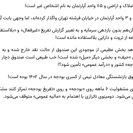
ن‌هم بدون بازدهی سرمایه و به تعبیر گزارش تفریغ «غیرفعال» و «بلااستف
از ثروت و دارایی بلااستفاده مانده است!
هد بخش عظیمی از موجودی این صندوق از حالت نقد خارج شده و به صو
«حیف» و بخشی دیگر «میل» شده است! خب طبیعی است صندوق دچار «ناترا
ودجه» کشور و «درآمد عمومی» تأمین شود؟!
ازنشستگی معادل نیمی از کسری بودجه در سال ۱۴۰۲ بوده است!
د- اگر دولت و مجلس به جای مشغولیت ۶ ماهه روی «بودجه» و روی «تفریغ بودجه» تمرک
 می‌شود. دومینوی ناترازی با اهتمام به «مالیه عمومی» متوقف می‌شود.