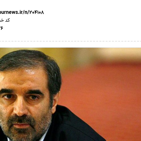
nournews.ir/n/204108
کد خب
26 آذر 