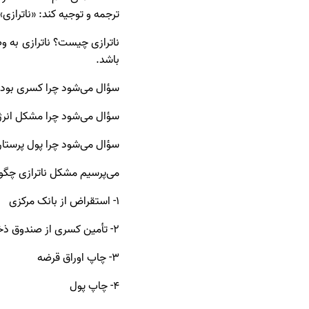
ترجمه و توجیه کند: «ناترازی»
ناترازی چیست؟ ناترازی به و
باشد.
سؤال می‌شود چرا کسری بودجه 
سؤال می‌شود چرا مشکل انرژی 
سؤال می‌شود چرا پول پرستارا
می‌پرسیم مشکل ناترازی چگون
۱- استقراض از بانک مرکزی
۲- تأمین کسری از صندوق ذخیره ارزی
۳- چاپ اوراق قرضه
۴- چاپ پول