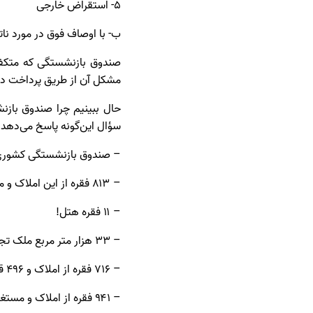
۵- استقراض خارجی
ب- با اوصاف فوق در مورد ناتر
صندوق بازنشستگی که متکفل
مشکل آن از طریق پرداخت دو
حال ببینیم چرا صندوق بازن
سؤال این‌گونه پاسخ می‌دهد.
– صندوق بازنشستگی کشوری ۲۰۵۲ فقره املاک و مستغلات خریده است که در ایام ناترازی بتواند چاله‌های کسری خود را
– ۸۱۳ فقره از این املاک و مستغلات که کاربری تجاری، اداری و مسکونی دارد به شرح زیر بلااستفاده و غیرفعال است:
– ۱۱ فقره هتل!
– ۳۳ هزار متر مربع ملک تجاری و اداری در الهیه، نیاوران، شهرک غرب و یوسف آباد یعنی گران‌ترین نقاط پایتخت!
– ۷۱۶ فقره از املاک و ۴۹۶ قطعه از اراضی تهرانپارس در تصرف غیر است!
– ۹۴۱ فقره از املاک و مستغلات فاقد سند مالکیت است!