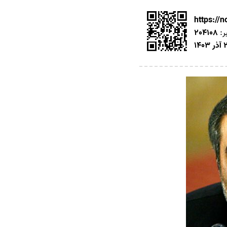
https://
ر:
204108
1403