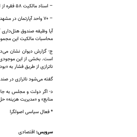
– اسناد مالکیت ۵۸ فقره از املاک و اراضی و ۱۱۵ واحد آپارتمان به نام اشخاص غیر است!
– ۷۰ واحد آپارتمان در مشهد و ۳ واحد آپارتمان در خیابان فرشته تهران واگذار کرده‌اند، اما وجهی بابت آن دریافت نکردند.
آیا وظیفه صندوق هتل‌داری آ
محاسبات مالکیت این مجموعه 
ج- گزارش دیوان نشان می‌د
است. بخشی از این موجودی 
ناترازی از طریق فشار به «ب
گفته می‌شود ناترازی در صندوق ب
منابع» و «مدیریت هزینه» حل
* فعال سیاسی اصولگرا
سرویس:
اقتصادی