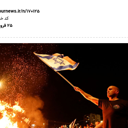
nournews.ir/n/170125
کد خب
25 فروردین 1403