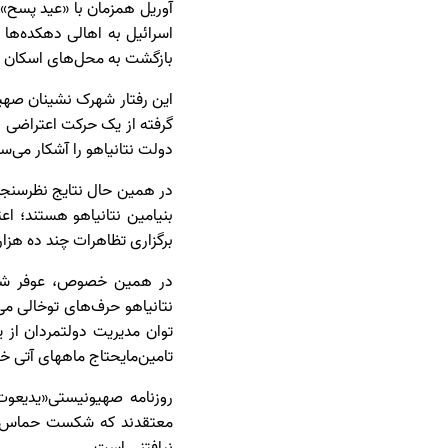
آوریل همزمان با «عید پسح» 
بازگشت به محل‌های اسکان ق
این رفتار شهرک نشینان صهیو
گرفته از یک حرکت اعتراضی 
دولت نتانیاهو را آشکار می‌س
بنیامین نتانیاهو هستند؛ اع
برگزاری تظاهرات چند ده هزا
در همین خصوص، عوفر شیل
نتانیاهو حرف‌های توخالی می‌
توان مدیریت دولتمردان از ی
تامین‌مایحتاج ماههای آتی خود
روزنامه صهیونیستی«یدیعوت