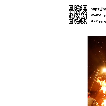
https://
ر:
170125