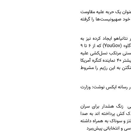
عنوان یک حربه علیه مقاومت
 خود صهیونیست‌ها را گرفته
انیاهو ایجاد کرده نیز به
صورت پیوسته در گوشه و کنار این کشورها قابل مشاهده است؛ چنانکه نظرسنجی جدید موسسه «یوگاو» (YouGov) که از ۶ تا ۹
صهیونیستی مرتکب نسل‌کشی علیه
فلسطینی‌ها شده است و دولت ایالات متحده باید کمک‌های نظامی خود به این رژیم دا کاهش دهد. پیشتر ۴۰ نماینده کنگره آمریکا
گتن به این رژیم را مشروط
ر رسانه ایکس نوشت: وزارت
ربی زنگ هشدار برای سران
دک کش پرداخته اند به صدا
ز و سوناک به همراه داشته
سی و انتخاباتی پیش‌ببرد