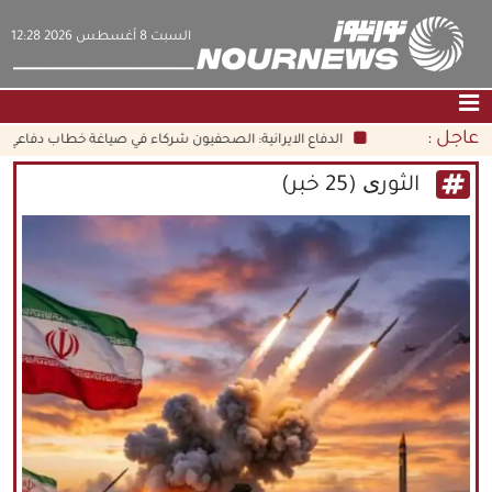
‫السبت‬ 8 أغسطس 2026 12:28
عاجل :
الدفاع الايرانية: الصحفيون شركاء في صياغة خطاب دفاعي شامل
الصفحة الرئيسية
|
التواصل معنا
|
من نحن
الثوری (25 خبر)
عناوين الأخبار
الثقافة والمجتمع
اقتصاد
سياسة
الوسائط المتعددة
|
فارسي
|
English
|
العربيه
|
|
עברית
|
中文
|
русский
|