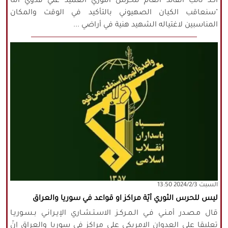
اكد نائب القائد العام للحرس الثوري العميد علي فدوي اننا
"سنعاقب الكيان الصهيوني بالتأكيد في الوقت والمكان
المناسبين لاغتياله الشهيد هنية في أراضي ...
‫السبت‬ 2024/2/3 13:50
ليس للحرس الثوري أيّة مراكز او قواعد في سوريا والعراق
قال مـصـدر أمـنـي فـي الـمـركـز الاسـتـشـاري الإيـرانـي بـسـوريـا
تعليقا على العدوان الامريكي على مراكز في سوريا والعراق إنّ