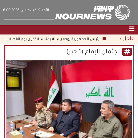
‫‫الأحد‬‬ 9 أغسطس 2026 6:00
عاجل :
رئيس الجمهورية يوجه رسالة بمناسبة ذكرى يوم القصف الذري ال
الصفحة الرئيسية
|
التواصل معنا
|
من نحن
جثمان الإمام (1 خبر)
عناوين الأخبار
الثقافة والمجتمع
اقتصاد
سياسة
الوسائط المتعددة
|
فارسي
|
English
|
العربيه
|
|
עברית
|
中文
|
русский
|