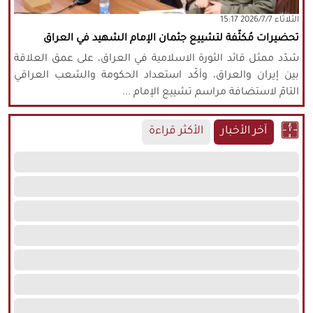
‫‫الثلاثاء‬‬ 2026/7/7 15:17
كافة الحقوق محفوظة لموقع نورنيوز
تحضيرات مُكثّفة لتشييع جثمان الإمام الشهيد في العراق
يُرجى ذكر المصدر عند نقل أي موضوع عن
موقعنا
شدّد ممثل قائد الثورة الاسلامية في العراق، على عمق العلاقة
بين إيران والعراق، وأكّد استعداد الحكومة والشعب العراقي
التامّ لاستضافة مراسم تشييع الإمام ...
آخر الأخبار
الأكثر قراءة