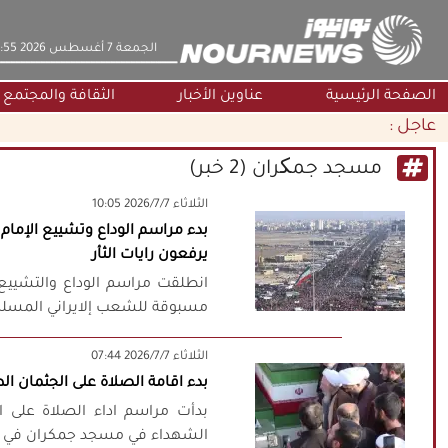
‫‫الجمعة‬‬ 7 أغسطس 2026 3:55
الصفحة الرئيسية
عناوين الأخبار
الثقافة والمجتمع
عاجل :
مسجد جمکران (2 خبر)
‫‫الثلاثاء‬‬ 2026/7/7 10:05
بدء مراسم الوداع وتشييع الإم
يرفعون رايات الثأر
انطلقت مراسم الوداع والتشييع 
مسبوقة للشعب إلايراني المسلم
‫‫الثلاثاء‬‬ 2026/7/7 07:44
بدء اقامة الصلاة على الجثمان 
بدأت مراسم اداء الصلاة على ال
الشهداء في مسجد جمكران في مدينة