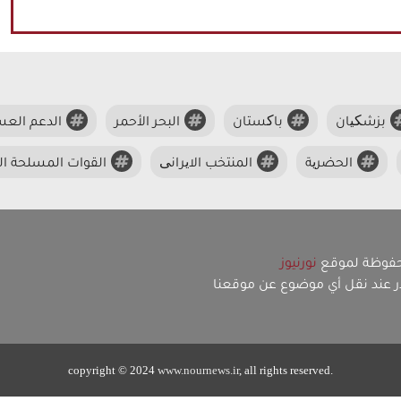
بزشکیان
باکستان
البحر الأحمر
الدعم الع
الحضریة
المنتخب الایرانی
القوات المسلحة الی
حفوظة لموقع
نورنيوز
در عند نقل أي موضوع عن موقعنا
copyright © 2024
www.nournews.ir
, all rights reserved.