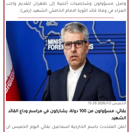
وصل مسؤولون وشخصيات أجنبية إلى طهران لتقديم واجب
العزاء في وفاة قائد الثورة الامام الخامنئي الشهيد (رض).
‫‫الخميس‬‬ 2026/7/2 15:39
بقائي: مسؤولون من 100 دولة، يشاركون في مراسم وداع القائد
الشهيد
اعلن المتحدث باسم الخارجية اسماعيل بقائي اليوم الخميس ان