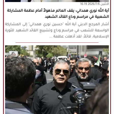
‫‫الاثنين‬‬ 2026/7/6 16:19
آية الله نوري همداني: يقف العالم مذهولاً أمام عظمة المشاركة
الشعبية في مراسم وداع القائد الشهيد
أشار المرجع الديني آية الله "حسين نوري همداني" إلى المشاركة
الواسعة للشعب في مراسم وداع وتشييع القائد الشهيد للثورة
الإسلامية، قائلاً: لقد أذهلت عظمة ...