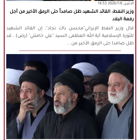
‫‫الاثنين‬‬ 2026/7/6 14:53
وزير النفط: القائد الشهيد ظل صامداً حتى الرمق الأخير من أجل
رفعة البلاد
قال وزير النفط الإيراني"محسن باك نجاد": إن القائد الشهيد
للثورة الإسلامية آية الله العظمى السيد "علي خامنئي" (رض) ، قد
ظل صامدا حتى الرمق الأخير من ...