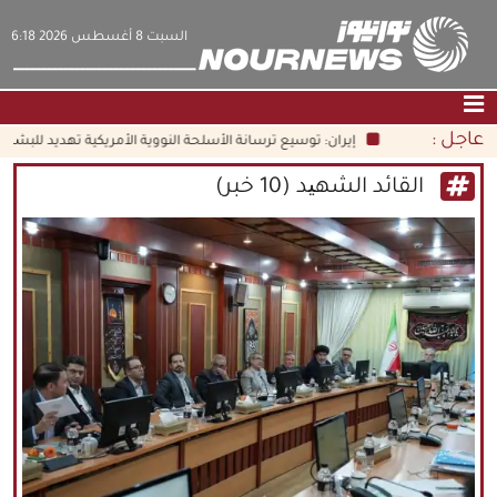
‫السبت‬ 8 أغسطس 2026 6:18
عاجل :
إيران: توسيع ترسانة الأسلحة النووية الأمريكية تهديد للبشرية جمعاء
الصفحة الرئيسية
|
التواصل معنا
|
من نحن
القائد الشهید (10 خبر)
عناوين الأخبار
الثقافة والمجتمع
اقتصاد
سياسة
الوسائط المتعددة
|
فارسي
|
English
|
العربيه
|
|
עברית
|
中文
|
русский
|