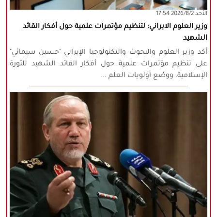
‫‫الأحد‬‬ 2026/8/2 17:54
كافة الحقوق محفوظة لموقع نورنيوز
وزير العلوم الايراني: لتنظيم مؤتمرات علمية حول أفكار القائد
يُرجى ذكر المصدر عند نقل أي موضوع عن
الشهيد
موقعنا
أكد وزير العلوم والبحوث والتكنولوجيا الإيراني "حسين سيمائي"
على تنظيم مؤتمرات علمية حول أفكار القائد الشهيد للثورة
الإسلامية، ووضع أولويات العلم ...