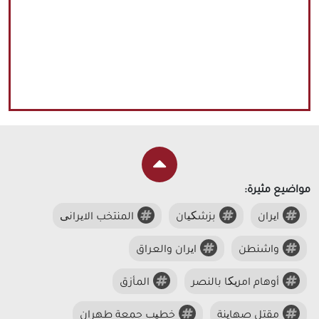
مواضيع مثيرة:
ایران
بزشکیان
المنتخب الایرانی
واشنطن
ایران والعراق
أوهام امریکا بالنصر
المأزق
مقتل صهاینة
خطیب جمعة طهران