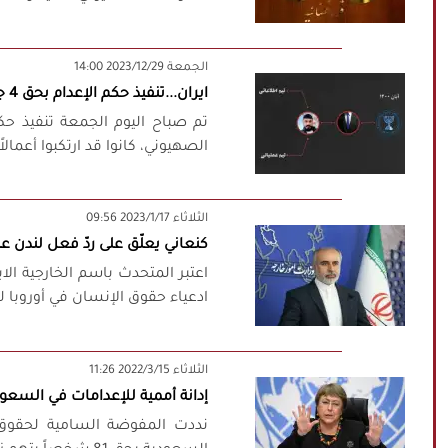
‫‫الجمعة‬‬ 2023/12/29 14:00
ايران...تنفيذ حكم الإعدام بحق 4 جواسيس عملاء للكيان الصهيوني
الصهيوني، كانوا قد ارتكبوا أعمالا
‫‫الثلاثاء‬‬ 2023/1/17 09:56
كنعاني يعلّق على ردّ فعل لندن ع
اعتبر المتحدث باسم الخارجية ال
ادعياء حقوق الإنسان في أوروبا ل
‫‫الثلاثاء‬‬ 2022/3/15 11:26
إدانة أممية للإعدامات في السعود
نددت المفوضة السامية لحقوق ا