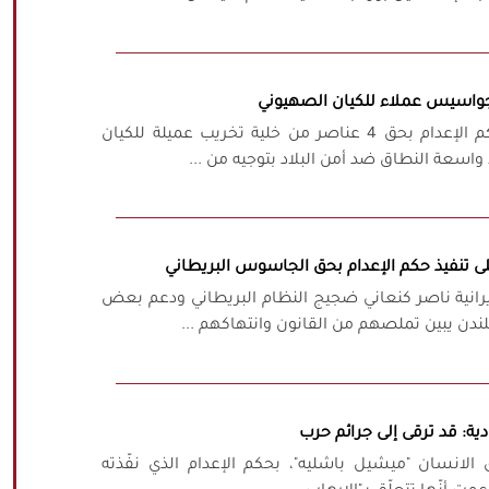
تم صباح اليوم الجمعة تنفيذ حكم الإعدام بحق 4 عناصر من خلية تخريب عميلة للكيان
ً واسعة النطاق ضد أمن البلاد بتوجيه من ...
لى تنفيذ حكم الإعدام بحق الجاسوس البريطاني
ايرانية ناصر كنعاني ضجيج النظام البريطاني ودعم بعض
لندن يبين تملصهم من القانون وانتهاكهم ...
ية: قد ترقى إلى جرائم حرب
لانسان "ميشيل باشليه"، بحكم الإعدام الذي نفّذته