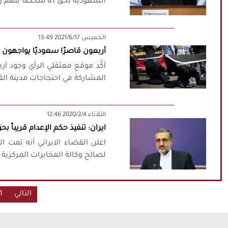
السعودية بحق 81 شخصاً بتهم زعمت أنّها تتعلّق بـ"الإرهاب.
‫‫الخميس‬‬ 2021/6/17 13:49
أربعون قاصرًا سعوديًا يواجهون ح
أكَّد موقع معتقلي الرأي وجود أ
المشاركة في احتجاجات مدينة القطيف عام 2011 رغم تعهُّد
‫‫الثلاثاء‬‬ 2020/2/4 12:46
ايران: تنفيذ حكم الإعدام قريبا
اعلن القضاء الايراني أنه تمت
لصالح وكالة المخابرات المركزية 
التالي
1