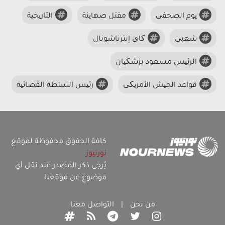
یوم الصحفی
مقتل صهاینة
التاریخیة
شعبی
کای إنترناشونال
الرئیس مسعود بزشکیان
قواعد الجیش الأمریکی
رئیس السلطة القضائیة
كافة الحقوق محفوظة لموقع
نورنيوز
يُرجى ذكر المصدر عند نقل أي
موضوع عن موقعنا
من نحن
|
التواصل معنا