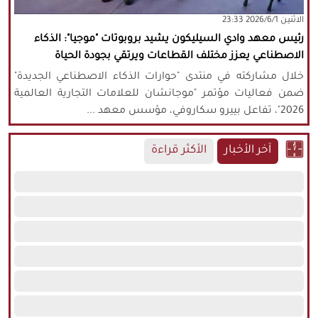
‫‫الاثنين‬‬ 2026/6/1 23:33
كافة الحقوق محفوظة لموقع نورنيوز
رئيس معهد وادي السيليكون يشيد بروبوتات "موجيا": الذكاء
يُرجى ذكر المصدر عند نقل أي موضوع عن
الاصطناعي يعزز مختلف القطاعات ويرتقي بجودة الحياة
موقعنا
خلال مشاركته في منتدى "حوارات الذكاء الاصطناعي الجديدة"
ضمن فعاليات مؤتمر "موجانشان للعلامات التجارية العالمية
2026"، تفاعل بييرو سكاروفي، مؤسس معهد ...
آخر الأخبار
الأكثر قراءة