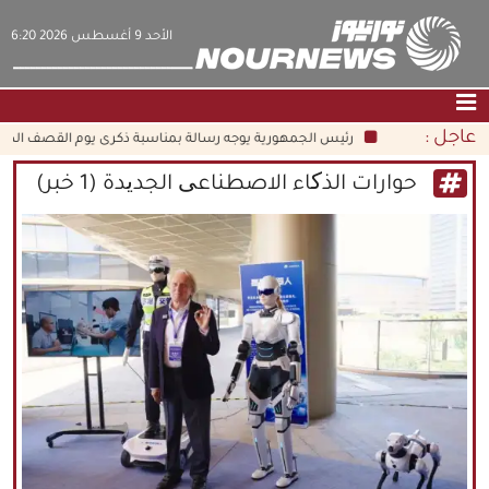
‫‫الأحد‬‬ 9 أغسطس 2026 6:20
عاجل :
رئيس الجمهورية يوجه رسالة بمناسبة ذكرى يوم القصف الذري ال
الصفحة الرئيسية
|
التواصل معنا
|
من نحن
حوارات الذکاء الاصطناعی الجدیدة (1 خبر)
عناوين الأخبار
الثقافة والمجتمع
اقتصاد
سياسة
الوسائط المتعددة
|
فارسي
|
English
|
العربيه
|
|
עברית
|
中文
|
русский
|