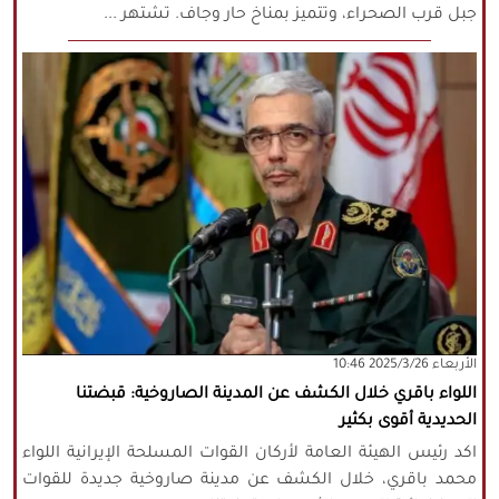
جبل قرب الصحراء، وتتميز بمناخ حار وجاف. تشتهر ...
‫‫الأربعاء‬‬ 2025/3/26 10:46
اللواء باقري خلال الكشف عن المدينة الصاروخية: قبضتنا
الحديدية أقوى بكثير
اكد رئيس الهيئة العامة لأركان القوات المسلحة الإيرانية اللواء
محمد باقري، خلال الكشف عن مدينة صاروخية جديدة للقوات