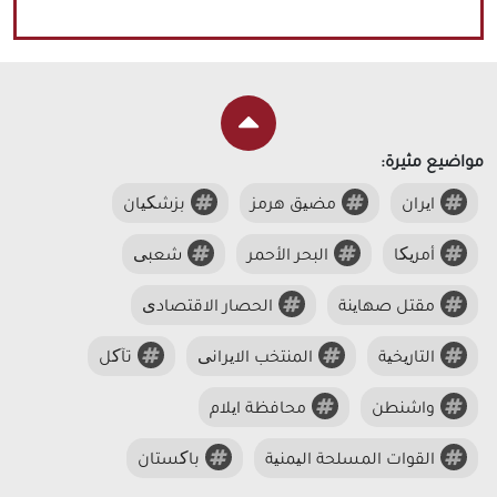
مواضيع مثيرة:
ایران
مضیق هرمز
بزشکیان
أمریکا
البحر الأحمر
شعبی
مقتل صهاینة
الحصار الاقتصادی
التاریخیة
المنتخب الایرانی
تآکل
واشنطن
محافظة ایلام
القوات المسلحة الیمنیة
باکستان