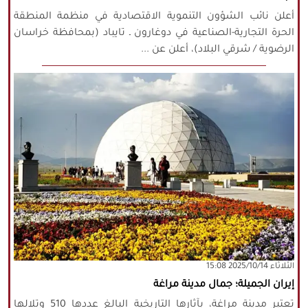
أعلن نائب الشؤون التنموية الاقتصادية في منظمة المنطقة
الحرة التجارية-الصناعية في دوغارون ـ تايباد (بمحافظة خراسان
الرضوية / شرقي البلاد)، أعلن عن ...
‫‫الثلاثاء‬‬ 2025/10/14 15:08
إيران الجميلة؛ جمال مدينة مراغة
تعتبر مدينة مراغة، بآثارها التاريخية البالغ عددها 510 وتلالها