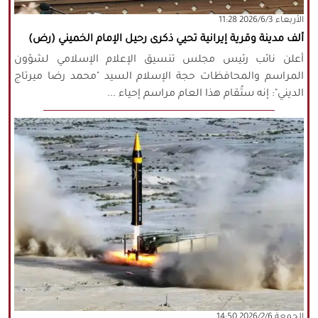
‫‫الأربعاء‬‬ 2026/6/3 11:28
كافة الحقوق محفوظة لموقع نورنيوز
ألف مدينة وقرية إيرانية تحيي ذكرى رحيل الإمام الخميني (رض)
يُرجى ذكر المصدر عند نقل أي موضوع عن
موقعنا
أعلن نائب رئيس مجلس تنسيق الإعلام الإسلامي لشؤون
المراسم والمحافظات حجة الإسلام السيد "محمد رضا ميرتاج
الديني": إنه ستُقام هذا العام مراسم إحياء ...
‫‫الجمعة‬‬ 2026/2/6 14:50