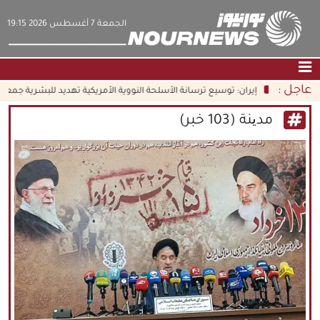
‫‫الجمعة‬‬ 7 أغسطس 2026 19:15
عاجل :
إيران: توسيع ترسانة الأسلحة النووية الأمريكية تهديد للبشرية جمعاء
بزش
الصفحة الرئيسية
|
التواصل معنا
|
من نحن
مدینة (103 خبر)
عناوين الأخبار
الثقافة والمجتمع
اقتصاد
سياسة
الوسائط المتعددة
|
فارسي
|
English
|
العربيه
|
|
עברית
|
中文
|
русский
|