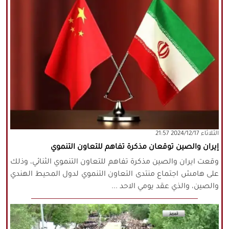
‫‫الثلاثاء‬‬ 2024/12/17 21:57
إيران والصين توقعان مذكرة تفاهم للتعاون التنموي
وقعت ايران والصين مذكرة تفاهم للتعاون التنموي الثنائي، وذلك
على هامش اجتماع منتدى التعاون التنموي لدول المحيط الهندي
والصين، والذي عقد يومي الاحد ...