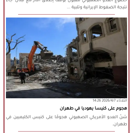
خضوع العدو الصهيوني للقبول بوقف إطلاق النار مع لبنان "جاء
نتيجة الضغوط الإيرانية وتلبية ...
‫‫الثلاثاء‬‬ 2026/4/7 14:26
هجوم على كنيسا يهوديا في طهران
شنّ العدو الأمريكي الصهيوني هجومًا على كنيس الكليميين في
طهران.