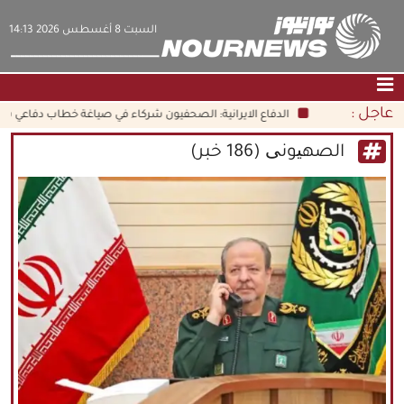
‫السبت‬ 8 أغسطس 2026 14:13
عاجل :
الدفاع الايرانية: الصحفيون شركاء في صياغة خطاب دفاعي شامل
الصفحة الرئيسية
|
التواصل معنا
|
من نحن
الصهیونی (186 خبر)
عناوين الأخبار
الثقافة والمجتمع
اقتصاد
سياسة
الوسائط المتعددة
|
فارسي
|
English
|
العربيه
|
|
עברית
|
中文
|
русский
|