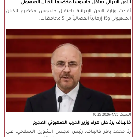
الأمن الايراني يعتقل جاسوسا مخضرما للكيان الصهيوني
أفادت وزارة الامن الإيرانية باعتقال جاسوس مخضرم للكيان
الصهيوني و15 إرهابياً انفصالياً في 5 محافظات.
‫السبت‬ 2026/4/25 10:25
قاليباف يردّ على هراء وزير الحرب الصهيوني المجرم
ردّ محمد باقر قاليباف، رئيس مجلس الشورى الإسلامي، على