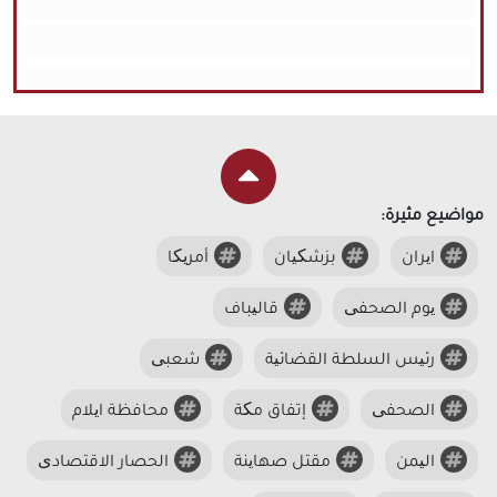
مواضيع مثيرة:
ایران
بزشکیان
أمریکا
یوم الصحفی
قالیباف
رئیس السلطة القضائیة
شعبی
الصحفی
إتفاق مکة
محافظة ایلام
الیمن
مقتل صهاینة
الحصار الاقتصادی