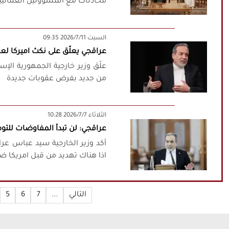
محادثات مع المسؤولين العماني
‫السبت‬ 2026/7/11 09:35
عراقجي يعلّق على نكث اميركا ل
علّق وزير خارجية الجمهورية الإ
من جديد بفرض عقوبات جديدة
‫‫الثلاثاء‬‬ 2026/7/7 10:28
عراقجي: لن تبدأ المفاوضات للتوص
أكد وزير الخارجية سيد عباس عرا
اذا هناك تهديد من قبل امريكا ضد 
التالي
...
7
6
5