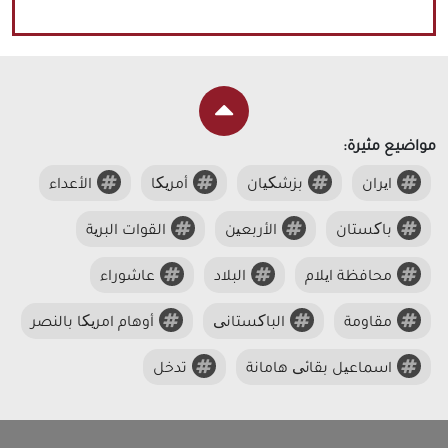
مواضيع مثيرة:
ایران
بزشکیان
أمریکا
الأعداء
باکستان
الأربعین
القوات البریة
محافظة ایلام
البلاد
عاشوراء
مقاومة
الباکستانی
أوهام امریکا بالنصر
اسماعیل بقائی هامانة
تدخل