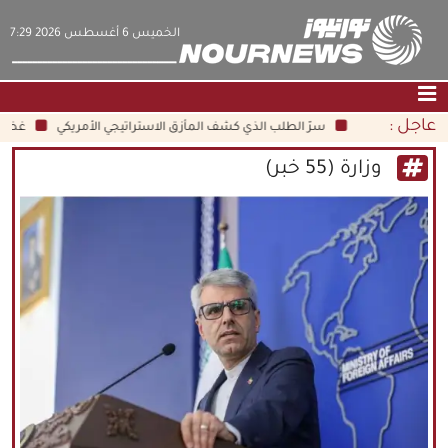
‫‫الخميس‬‬ 6 أغسطس 2026 7:29
عاجل :
سرّ الطلب الذي كشف المأزق الاستراتيجي الأمريكي
غضب ترامب من 
الصفحة الرئيسية
|
التواصل معنا
|
من نحن
وزارة (55 خبر)
عناوين الأخبار
الثقافة والمجتمع
اقتصاد
سياسة
الوسائط المتعددة
|
فارسي
|
English
|
العربيه
|
|
עברית
|
中文
|
русский
|