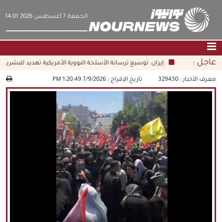
‫‫الجمعة‬‬ 7 أغسطس 2026 14:01
عاجل :
إيران: توسيع ترسانة الأسلحة النووية الأمريكية تهديد للبشرية جم
الصفحة الرئيسية
|
التواصل معنا
|
من نحن
معرف الأخبار :
329430
تاريخ الإفراج :
7/9/2026 1:20:49 PM
عناوين الأخبار
الثقافة والمجتمع
اقتصاد
سياسة
الوسائط المتعددة
|
فارسي
|
English
|
العربيه
|
|
עברית
|
中文
|
русский
|