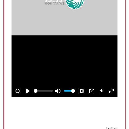
Restart
Play
Mute
Settings
PIP
Download
Enter
fullscree