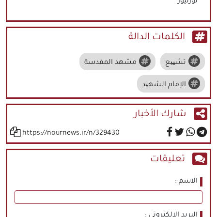
نورنيوز
الكلمات الدالة
تشییع
مشهد المقدسة
الإمام الشهید
شارك الأخبار
https://nournews.ir/n/329430
تعليقات
الاسم
البريد الالكتروني