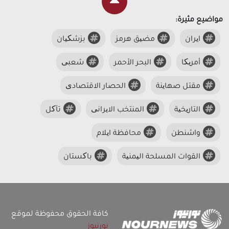
مواضيع مثيرة:
ایران
مضیق هرمز
بزشکیان
أمریکا
البحر الأحمر
شعبی
مقتل صهاینة
الحصار الاقتصادی
التاریخیة
المنتخب الایرانی
تآکل
واشنطن
محافظة ایلام
القوات المسلحة الیمنیة
باکستان
كافة الحقوق محفوظة لموقع
نورنيوز