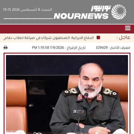
‫السبت‬ 8 أغسطس 2026 19:15
عاجل :
الدفاع الايرانية: الصحفيون شركاء في صياغة خطاب دفاعي شا
الصفحة الرئيسية
|
التواصل معنا
|
من نحن
معرف الأخبار :
329429
تاريخ الإفراج :
7/9/2026 1:19:58 PM
عناوين الأخبار
الثقافة والمجتمع
اقتصاد
سياسة
الوسائط المتعددة
|
فارسي
|
English
|
العربيه
|
|
עברית
|
中文
|
русский
|