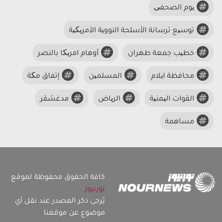
یوم الصحفی
توسیع ترسانة الأسلحة النوویة الأمریکیة
خطیب جمعة طهران
أوهام امریکا بالنصر
محافظة ایلام
المسلمین
إتفاق مکة
القوات الیمنیة
الریاض
مدغشقر
مساهمة
كافة الحقوق محفوظة لموقع
نورنيوز
يُرجى ذكر المصدر عند نقل أي
موضوع عن موقعنا