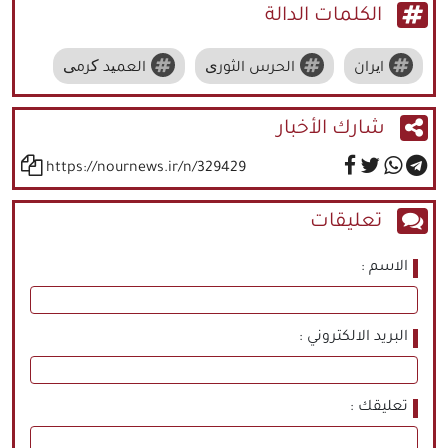
الكلمات الدالة
ایران
الحرس الثوری
العمید کرمی
شارك الأخبار
https://nournews.ir/n/329429
تعليقات
الاسم
البريد الالكتروني
تعليقك