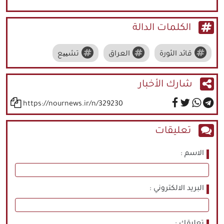
الكلمات الدالة
قائد الثورة
العراق
تشییع
شارك الأخبار
https://nournews.ir/n/329230
تعليقات
الاسم
البريد الالكتروني
تعليقك