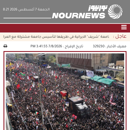
‫‫الجمعة‬‬ 7 أغسطس 2026 8:21
عاجل :
جامعة "شريف" الايرانية في طريقها لتأسيس جامعة مشتركة مع العراق
الصفحة الرئيسية
|
التواصل معنا
|
من نحن
معرف الأخبار :
329230
تاريخ الإفراج :
7/8/2026 3:41:55 PM
عناوين الأخبار
الثقافة والمجتمع
اقتصاد
سياسة
الوسائط المتعددة
|
فارسي
|
English
|
العربيه
|
|
עברית
|
中文
|
русский
|