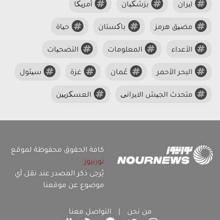
ایران
بزشکیان
أمریکا
مضیق هرمز
باکستان
حیاة
الأعداء
المعلومات
التضحیات
البحر الأحمر
عُمان
غزة
سیئول
متحدث الجیش الایرانی
العسکریین
كافة الحقوق محفوظة لموقع
نورنيوز
يُرجى ذكر المصدر عند نقل أي
موضوع عن موقعنا
من نحن
|
التواصل معنا