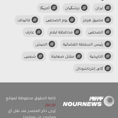
ایران
بزشکیان
أمریکا
مضیق هرمز
یوم الصحفی
قالیباف
الصحفی
محافظة ایلام
عارف
رئیس السلطة القضائیة
الجیش
التاریخیة
مقتل صهاینة
شعبی
کای إنترناشونال
كافة الحقوق محفوظة لموقع
نورنيوز
يُرجى ذكر المصدر عند نقل أي
موضوع عن موقعنا