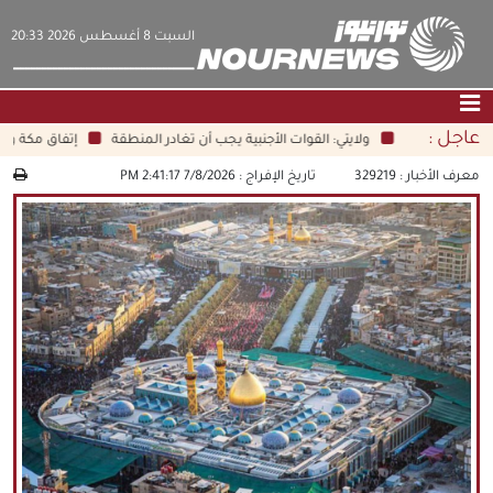
‫السبت‬ 8 أغسطس 2026 20:33
عاجل :
ولايتي: القوات الأجنبية يجب أن تغادر المنطقة
إتفاق مكة والمعاد
الصفحة الرئيسية
|
التواصل معنا
|
من نحن
معرف الأخبار :
329219
تاريخ الإفراج :
7/8/2026 2:41:17 PM
عناوين الأخبار
الثقافة والمجتمع
اقتصاد
سياسة
الوسائط المتعددة
|
فارسي
|
English
|
العربيه
|
|
עברית
|
中文
|
русский
|