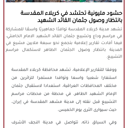
كافة الحقوق محفوظة لموقع نورنيوز
حشود مليونية تحتشد في كربلاء المقدسة
يُرجى ذكر المصدر عند نقل أي موضوع عن
بانتظار وصول جثمان القائد الشهيد
موقعنا
تشهد مدينة كربلاء المقدسة توافدًا جماهيريًا واسعًا للمشاركة
في مراسم وداع وتشييع جثمان القائد الشهيد الامام الخامنئي،
فيما أفادت تقارير إعلامية بتجمع نحو سبعة ملايين مشيع في
المدينة بانتظار وصول الجثمان الطاهر لاستكمال مراسم
التشييع.
ووفقا للتقارير الإعلامية، تشهد محافظة كربلاء المقدسة
استنفارا شعبيا واسعا وتوافدا مستمرا للزائرين من
مختلف المحافظات العراقية، استعدادا لاستقبال جثمان
الإمام الشهيد الطاهر، في محطة من محطات مراسم
التشييع قبل نقله إلى مدينة مشهد المقدسة في إيران،
حيث سيوارى الثرى يوم الخميس.
وفي السياق ذاته، تتواصل في مدينة النجف الأشرف