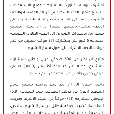
الأشرف "يوسف كناوي" إنه تم إنهاء جميع الاستعدادات
لتشييع جثمان القائد الشهيد في كربلاء المقدسة والنجف
الأشرف"؛ ولفت الى انه تم تشكيل لجنة عليا تشرف على
الخطة الخاصة بالتشيع. مشيرا الى ان مسار التشييع
سيبدأ من مجسرات الصدرين الى العتبة العلوية المقدسة
بمسافة 6 كليو متر، بمشاركة 351 موكب حسيني مع فتح
بيوتات النجف الاشرف على طول مسار التشييع.
وتابع أنّ اكثر من 600 صحفي عربي وأجنبي سيشارك
بالتشييع، فضلا عن مشاركة أكثر من (3000) إعلامي
عراقي وعربي وأجنبي في تغطية مراسم تشييع.
وأشار "معن" الى أن خط سير مراسم تشييع الإمام
الشهيد (رض) في كربلاء المقدّسة يمتدّ لمسافة (5.8)
كيلومتر، بمشاركة (751) موكباً في النجف الأشرف وكربلاء
المقدسة؛ مُضيفاً: كما ستنطلق مراسم التشييع الشعبي
في مدينة كربلاء المقدسة عند الساعة الرابعة من عصر