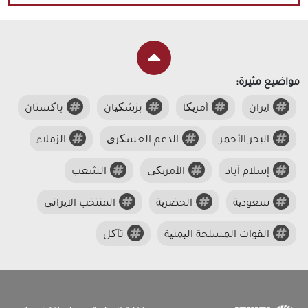
مواضيع مثيرة:
ایران
أمریکا
بزشکیان
باکستان
البحر الأحمر
الدعم العسکری
الزملاء
إسلام آباد
الأمریکی
الشعب
سعودیة
الحضریة
المنتخب الایرانی
القوات المسلحة الیمنیة
تآکل