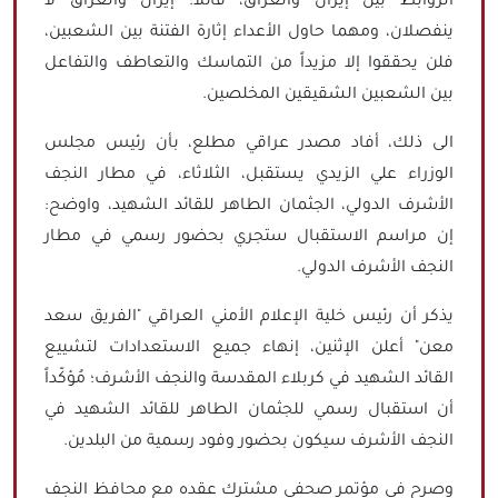
الروابط بين إيران والعراق، قائلاً: إيران والعراق لا
ينفصلان، ومهما حاول الأعداء إثارة الفتنة بين الشعبين،
فلن يحققوا إلا مزيداً من التماسك والتعاطف والتفاعل
بين الشعبين الشقيقين المخلصين.
الى ذلك، أفاد مصدر عراقي مطلع، بأن رئيس مجلس
الوزراء علي الزيدي يستقبل، الثلاثاء، في مطار النجف
الأشرف الدولي، الجثمان الطاهر للقائد الشهيد، واوضح:
إن مراسم الاستقبال ستجري بحضور رسمي في مطار
النجف الأشرف الدولي.
يذكر أن رئيس خلية الإعلام الأمني العراقي "الفريق سعد
معن" أعلن الإثنين، إنهاء جميع الاستعدادات لتشييع
القائد الشهيد في كربلاء المقدسة والنجف الأشرف؛ مُؤكّداً
أن استقبال رسمي للجثمان الطاهر للقائد الشهيد في
النجف الأشرف سيكون بحضور وفود رسمية من البلدين.
وصرح في مؤتمر صحفي مشترك عقده مع محافظ النجف