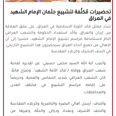
كافة الحقوق محفوظة لموقع نورنيوز
تحضيرات مُكثّفة لتشييع جثمان الإمام الشهيد
يُرجى ذكر المصدر عند نقل أي موضوع عن
في العراق
موقعنا
شدّد ممثل قائد الثورة الاسلامية في العراق، على عمق العلاقة
بين إيران والعراق، وأكّد استعداد الحكومة والشعب العراقي
التامّ لاستضافة مراسم تشييع الإمام الشهيد، مشيرا الى أن
الاهالي من جميع أنحاء العراق سيحضرون هذا التشييع التاريخي،
في النجف الاشرف وكربلاء المقدسة.
وأعرب آية الله السيد مجتبى حسيني، عن تقديره لمحبة
شعب العراق وولائه لـ"قائد الأمة الشهيد"، وصرّح قائلاً:
كان الشعب العراقي شديد الحماس والمحبة، وحريصاً
على إقامة مراسم التشييع في مختلف المدن
والمحافظات.
وأضاف: أرسل أهالي البصرة والناصرية وكربلاء المقدّسة
والنجف الأشرف وبغداد وديالى والحلّة، وغيرها من