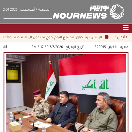
‫‫الجمعة‬‬ 7 أغسطس 2026 2:01
عاجل :
الرئيس بزشكيان: مجتمع اليوم أحوج ما يكون إلى التعاطف والأخلاق القر
الصفحة الرئيسية
|
التواصل معنا
|
من نحن
معرف الأخبار :
329015
تاريخ الإفراج :
7/7/2026 3:17:59 PM
عناوين الأخبار
الثقافة والمجتمع
اقتصاد
سياسة
الوسائط المتعددة
|
فارسي
|
English
|
العربيه
|
|
עברית
|
中文
|
русский
|