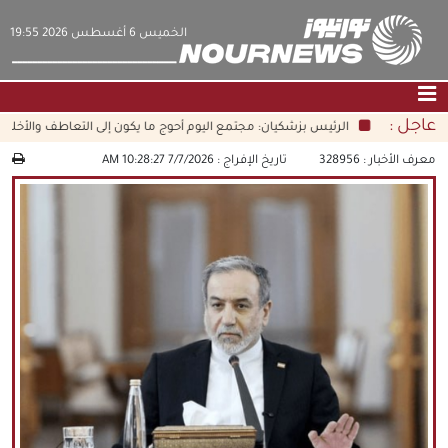
‫‫الخميس‬‬ 6 أغسطس 2026 19:55
عاجل :
الرئيس بزشكيان: مجتمع اليوم أحوج ما يكون إلى التعاطف والأخلاق الق
الصفحة الرئيسية
|
التواصل معنا
|
من نحن
معرف الأخبار :
328956
تاريخ الإفراج :
7/7/2026 10:28:27 AM
عناوين الأخبار
الثقافة والمجتمع
اقتصاد
سياسة
الوسائط المتعددة
|
فارسي
|
English
|
العربيه
|
|
עברית
|
中文
|
русский
|