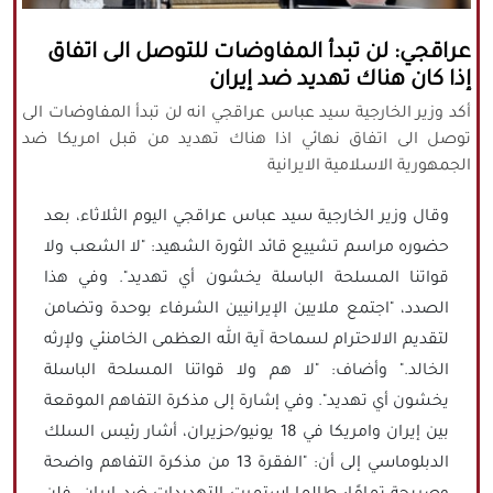
كافة الحقوق محفوظة لموقع نورنيوز
عراقجي: لن تبدأ المفاوضات للتوصل الى اتفاق
يُرجى ذكر المصدر عند نقل أي موضوع عن
إذا كان هناك تهديد ضد إيران
موقعنا
أكد وزير الخارجية سيد عباس عراقجي انه لن تبدأ المفاوضات الى
توصل الى اتفاق نهائي اذا هناك تهديد من قبل امريكا ضد
الجمهورية الاسلامية الايرانية
وقال وزير الخارجية سيد عباس عراقجي اليوم الثلاثاء، بعد
حضوره مراسم تشييع قائد الثورة الشهيد: "لا الشعب ولا
قواتنا المسلحة الباسلة يخشون أي تهديد". وفي هذا
الصدد، "اجتمع ملايين الإيرانيين الشرفاء بوحدة وتضامن
لتقديم الالاحترام لسماحة آية الله العظمى الخامنئي ولإرثه
الخالد." وأضاف: "لا هم ولا قواتنا المسلحة الباسلة
يخشون أي تهديد". وفي إشارة إلى مذكرة التفاهم الموقعة
بين إيران وامريكا في 18 يونيو/حزيران، أشار رئيس السلك
الدبلوماسي إلى أن: "الفقرة 13 من مذكرة التفاهم واضحة