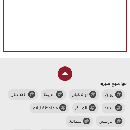
مواضيع مثيرة:
ایران
بزشکیان
أمریکا
باکستان
البلاد
المأزق
محافظة ایلام
الأربعین
میدالیة