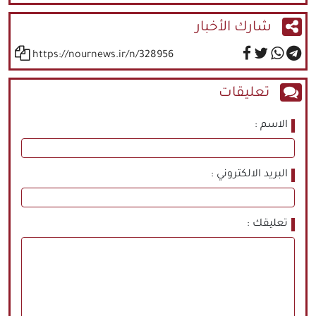
شارك الأخبار
https://nournews.ir/n/328956
تعليقات
الاسم
البريد الالكتروني
تعليقك