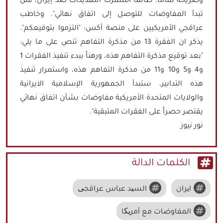
وصريحة تمامًا: طالما استمرت التهديدات ضد إيران، فلن
تبدأ المفاوضات للتوصل إلى اتفاق نهائي". وخاطب
عراقجي الأمريكيين على منصة أكس: "التزموا بتوقيعكم".
يذكر ان الفقرة 13 من مذكرة التفاهم تنص على ما يلي:
"بعد توقيع مذكرة التفاهم هذه، ورهناً ببدء تنفيذ الفقرات 1
و4 و5 و10 و11 من مذكرة التفاهم هذه، واستمرار تنفيذ
هذه التدابير، ستبدأ الجمهورية الإسلامية الايرانية
والولايات المتحدة الأمريكية مفاوضات بشأن اتفاق نهائي
يقتصر حصراً على الفقرات المتبقية".
نور نيوز
الكلمات الدالة
ایران
السید عباس عراقجی
المفاوضات مع أمریکا