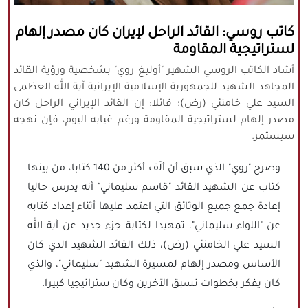
كافة الحقوق محفوظة لموقع نورنيوز
كاتب روسي: القائد الراحل لإيران كان مصدر إلهام
يُرجى ذكر المصدر عند نقل أي موضوع عن
لستراتيجية المقاومة
موقعنا
أشاد الكاتب الروسي الشهير "أوليغ روي" بشخصية ورؤية القائد
المجاهد الشهيد للجمهورية الإسلامية الإيرانية آية الله العظمى
السيد علي خامنئي (رض)؛ قائلا: إن القائد الإيراني الراحل كان
مصدر إلهام لستراتيجية المقاومة ورغم غيابه اليوم، فإن نهجه
سيستمر.
وصرح "روي" الذي سبق أن ألّف أكثر من 140 كتابا، من بينها
كتاب عن الشهيد القائد "قاسم سليماني" أنه يدرس حاليا
إعادة جمع جميع الوثائق التي اعتمد عليها أثناء إعداد كتابه
عن "اللواء سليماني"، تمهيدا لكتابة جزء جديد عن آية الله
السيد علي الخامنئي (رض)، ذلك القائد الشهيد الذي كان
الأساس ومصدر إلهام لمسيرة الشهيد "سليماني"، والذي
كان يفكر بخطوات تسبق الآخرين وكان ستراتيجيا كبيرا.