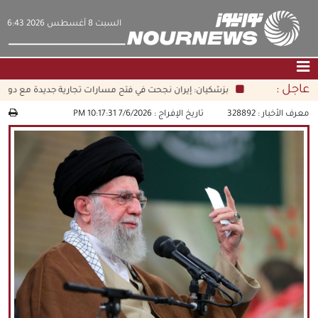
‫السبت‬ 8 أغسطس 2026 6:43
عاجل :
بزشكيان: إيران نجحت في فتح مسارات تجارية جديدة مع دول الجو
الصفحة الرئيسية
|
التواصل معنا
|
من نحن
معرف الأخبار :
328892
تاريخ الإفراج :
7/6/2026 10:17:31 PM
عناوين الأخبار
الثقافة والمجتمع
اقتصاد
سياسة
الوسائط المتعددة
|
فارسي
|
English
|
العربيه
|
|
עברית
|
中文
|
русский
|