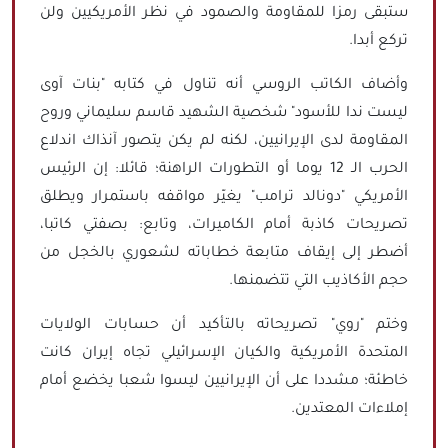
ستبقى رمزا للمقاومة والصمود في نظر الأمريكيين ولن
تركع أبدا.
وأضاف الكاتب الروسي أنه تناول في كتابه "بنات آوى
ليست ندا للأسود" شخصية الشهيد قاسم سليماني وروح
المقاومة لدى الإيرانيين، لكنه لم يكن يتصور آنذاك اندلاع
الحرب الـ 12 يوما أو التطورات الراهنة؛ قائلا: إن الرئيس
الأمريكي "دونالد ترامب" يغيّر مواقفه باستمرار ويطلق
تصريحات كاذبة أمام الكاميرات، وتابع: بصفتي كاتبا،
أضطر إلى إيقاف متابعة خطاباته لشعوري بالخجل من
حجم الأكاذيب التي تتضمنها.
وختم "روي" تصريحاته بالتأكيد أن حسابات الولايات
المتحدة الأمريكية والكيان الإسرائيلي تجاه إيران كانت
خاطئة؛ مشددا على أن الإيرانيين ليسوا شعبا يخضع أمام
إملاءات المعتدين.