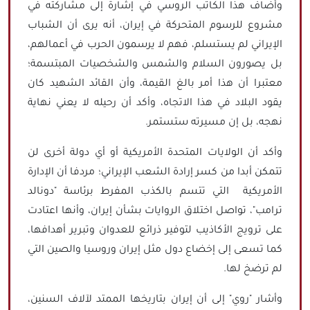
وأضاف هذا الكاتب الروسي في إشارة إلى مشاركته في
مشروع للرسوم المتحركة في إيران، أنه يرى أن الشباب
الإيراني لم يستسلم، فهم لا يرسمون الحرب في أعمالهم،
بل يصورون السلام والشمس والشخصيات المبتسمة؛
معتبرا أن هذا أمر بالغ القيمة، وأن القائد الشهيد كان
يقود البلاد في هذا الاتجاه، وأكد أن رحيله لا يعني نهاية
نهجه، بل إن مسيرته ستستمر.
وأكد أن الولايات المتحدة الأمريكية أو أي دولة أخرى لن
تتمكن أبدا من كسر إرادة الشعب الإيراني؛ مردفا أن الإدارة
الأمريكية التي تتسم بالكذب المفرط برئاسة "دونالد
ترامب"، تواصل اختلاق الروايات بشأن إيران، وأنها اعتادت
على ترويج الأكاذيب لتوفير ذرائع للعدوان وتبرير أهدافها،
كما تسعى إلى إخضاع دول مثل إيران وروسيا والصين التي
لم ترضخ لها.
وأشار "روي" إلى أن إيران بتاريخها الممتد لآلاف السنين،