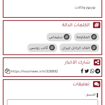
نورنيوز-وكالات
الكلمات الدالة
المقاومة
سلیمانی
القائد الراحل لإیران
کاتب روسی
شارك الأخبار
https://nournews.ir/n/328892
تعليقات
الاسم